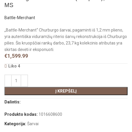
MS
Battle-Merchant
„Battle-Merchant“ Churburgo šarvai, pagaminti iš 1,2 mm plieno,
yra autentiška viduramžių riterio šarvų rekonstrukcija iš Churburgo
pilies. Šis kruopščiai rankų darbo, 23,7 kg kolekcinis atributas yra
skirtas dėvėti ir eksponuoti.
€
1,599.99
Liko 4
Į KREPŠELĮ
Dalintis:
Produkto kodas:
1016608600
Kategorija:
Šarvai