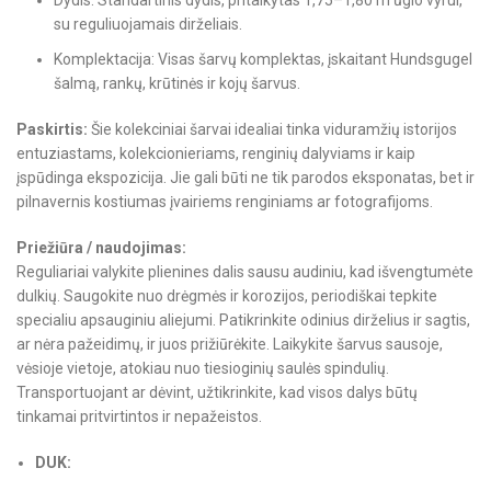
Dydis: Standartinis dydis, pritaikytas 1,75–1,80 m ūgio vyrui,
su reguliuojamais dirželiais.
Komplektacija: Visas šarvų komplektas, įskaitant Hundsgugel
šalmą, rankų, krūtinės ir kojų šarvus.
Paskirtis:
Šie kolekciniai šarvai idealiai tinka viduramžių istorijos
entuziastams, kolekcionieriams, renginių dalyviams ir kaip
įspūdinga ekspozicija. Jie gali būti ne tik parodos eksponatas, bet ir
pilnavernis kostiumas įvairiems renginiams ar fotografijoms.
Priežiūra / naudojimas:
Reguliariai valykite plienines dalis sausu audiniu, kad išvengtumėte
dulkių. Saugokite nuo drėgmės ir korozijos, periodiškai tepkite
specialiu apsauginiu aliejumi. Patikrinkite odinius dirželius ir sagtis,
ar nėra pažeidimų, ir juos prižiūrėkite. Laikykite šarvus sausoje,
vėsioje vietoje, atokiau nuo tiesioginių saulės spindulių.
Transportuojant ar dėvint, užtikrinkite, kad visos dalys būtų
tinkamai pritvirtintos ir nepažeistos.
DUK: