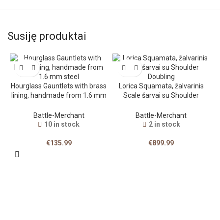
Susiję produktai
Hourglass Gauntlets with brass
Lorica Squamata, žalvarinis
lining, handmade from 1.6 mm
Scale šarvai su Shoulder
steel
Doubling
Battle-Merchant
Battle-Merchant
10 in stock
2 in stock
€
135.99
€
899.99