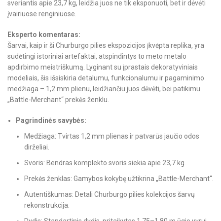
sveriantis apie 23,7 kg, leidžia juos ne tik eksponuoti, bet ir dėvėti
įvairiuose renginiuose.
Eksperto komentaras:
Šarvai, kaip ir ši Churburgo pilies ekspozicijos įkvėpta replika, yra
sudėtingi istoriniai artefaktai, atspindintys to meto metalo
apdirbimo meistriškumą. Lyginant su įprastais dekoratyviniais
modeliais, šis išsiskiria detalumu, funkcionalumu ir pagaminimo
medžiaga – 1,2 mm plienu, leidžiančiu juos dėvėti, bei patikimu
„Battle-Merchant“ prekės ženklu.
Pagrindinės savybės:
Medžiaga: Tvirtas 1,2 mm plienas ir patvarūs jaučio odos
dirželiai.
Svoris: Bendras komplekto svoris siekia apie 23,7 kg.
Prekės ženklas: Gamybos kokybę užtikrina „Battle-Merchant“.
Autentiškumas: Detali Churburgo pilies kolekcijos šarvų
rekonstrukcija.