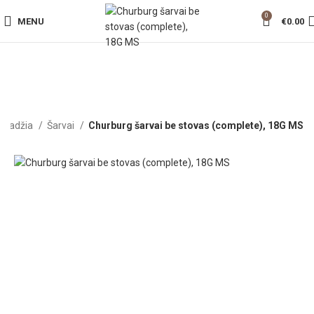
0
MENU
€
0.00
Pradžia
Šarvai
Churburg šarvai be stovas (complete), 18G MS