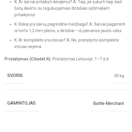
K: Ar šarvai pritaikyti dėvėjimui? A: Taip, jie sukurti taip, kad
būtų dėvimi, su reguliuojamais dirželiais optimaliam
pritaikymui.
K: Kokia yra šarvų pagrindinė medžiaga? A: Šarvai pagaminti
iš tvirto 1,2 mm plieno, o dirželiai – iš patvarios jaučio odos.
K: Ar komplekte yra stovas? A: Ne, pristatymo komplekte
stovas neįeina.
Pristatymas (Citadel.lt):
Pristatymas Lietuvoje: 1–7 d.d.
SVORIS
30 kg
GAMINTOJAS
Battle-Merchant