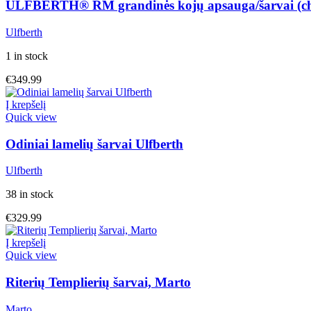
ULFBERTH® RM grandinės kojų apsauga/šarvai (chau
Ulfberth
1 in stock
€
349.99
Į krepšelį
Quick view
Odiniai lamelių šarvai Ulfberth
Ulfberth
38 in stock
€
329.99
Į krepšelį
Quick view
Riterių Templierių šarvai, Marto
Marto