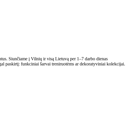
ntus. Siunčiame į Vilnių ir visą Lietuvą per 1–7 darbo dienas
al paskirtį: funkciniai šarvai treniruotėms ar dekoratyviniai kolekcijai.