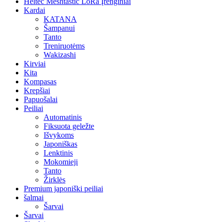
Heltec Meshtastic LoRa Įrenginiai
Kardai
KATANA
Šampanui
Tanto
Treniruotėms
Wakizashi
Kirviai
Kita
Kompasas
Krepšiai
Papuošalai
Peiliai
Automatinis
Fiksuota geležte
Išvykoms
Japoniškas
Lenktinis
Mokomieji
Tanto
Žirklės
Premium japoniški peiliai
šalmai
Šarvai
Šarvai