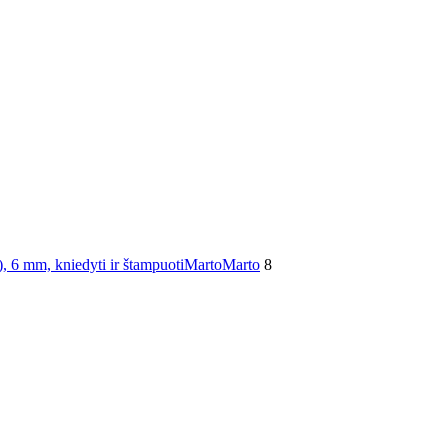
Marto
Marto
8