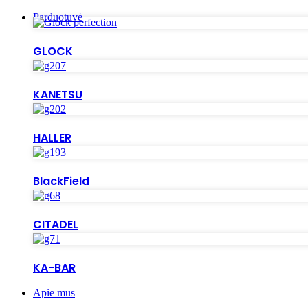
Parduotuvė
GLOCK
KANETSU
HALLER
BlackField
CITADEL
KA-BAR
Apie mus