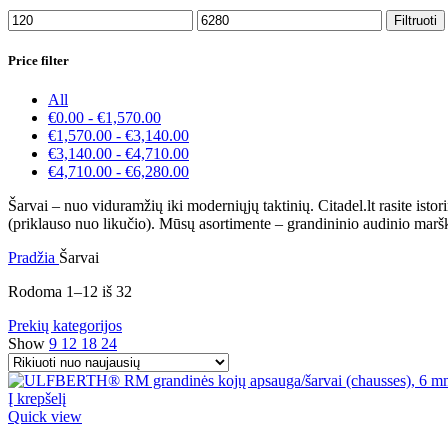
Min
Maks
Filtruoti
kaina
kaina
Price filter
All
€
0.00
-
€
1,570.00
€
1,570.00
-
€
3,140.00
€
3,140.00
-
€
4,710.00
€
4,710.00
-
€
6,280.00
Šarvai – nuo viduramžių iki moderniųjų taktinių. Citadel.lt rasite ist
(priklauso nuo likučio). Mūsų asortimente – grandininio audinio marškini
Pradžia
Šarvai
Rodoma 1–12 iš 32
Prekių kategorijos
Show
9
12
18
24
Į krepšelį
Quick view