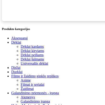
Produkto kategorijos
Aksesuarai
Dėklai
Dėklai kardams
Dėklai kirviams
Dėklai peiliams
Dėklai šalmams
Universalūs dėklai
Diržai
Durklai
Filmų ir žaidimų ginklų replikos
Anime
Filmai ir serialai
Žaidimai
Galandinimo priemonės - įrąnga
Akmenys
Galandinimo įranga