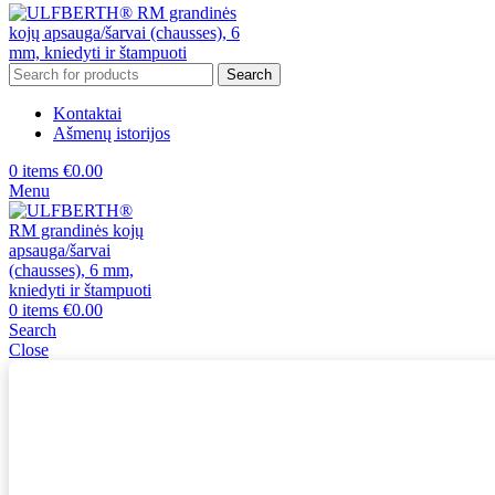
Search
Kontaktai
Ašmenų istorijos
0
items
€
0.00
Menu
0
items
€
0.00
Search
Close