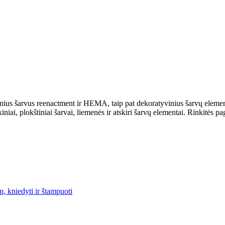
orinius šarvus reenactment ir HEMA, taip pat dekoratyvinius šarvų eleme
ai, plokštiniai šarvai, liemenės ir atskiri šarvų elementai. Rinkitės pag