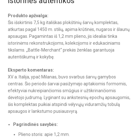
istorinės autentikos
Produkto apžvalga:
Šis išskirtinis 7,5 kg itališkas plokštinių šarvų komplektas,
atkurtas pagal 1450 m. stilių, apima krūtinės, nugaros ir šlaunų
apsaugas. Pagamintas iš 1,2 mm plieno, jis idealiai tinka
istorinėms rekonstrukcijoms, kolekcijoms ir edukaciniams
tikslams. „Battle-Merchant“ prekės ženklas garantuoja
autentiškumą ir kokybę.
Eksperto komentaras:
XV a. Italija, ypač Milanas, buvo svarbus šarvų gamybos
centras. Šio periodo šarvai pasižymėjo aptakiomis formomis,
efektyviai nukreipiančiomis smūgius ir užtikrinančiomis
dėvėtojo judrumą. Lyginant su ankstesnių epochų apsaugomis,
šis komplektas puikiai atspindi vėlyvųjų viduramžių tobulą
apsaugos ir lankstumo pusiausvyrą.
Pagrindinės savybės:
Plieno storis: apie 1,2 mm.