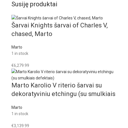
Susiję produktai
Šarvai Knights šarvai of Charles V,
chased, Marto
Marto
1 in stock
€
6,279.99
Marto Karolio V riterio šarvai su
dekoratyviniu etchingu (su smulkiais
defektais)
Marto
1 in stock
€
3,139.99