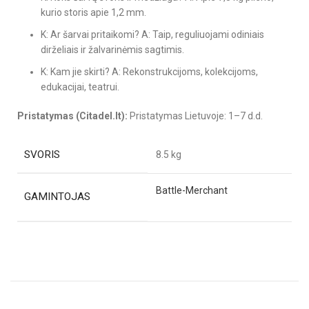
kurio storis apie 1,2 mm.
K: Ar šarvai pritaikomi? A: Taip, reguliuojami odiniais
dirželiais ir žalvarinėmis sagtimis.
K: Kam jie skirti? A: Rekonstrukcijoms, kolekcijoms,
edukacijai, teatrui.
Pristatymas (Citadel.lt):
Pristatymas Lietuvoje: 1–7 d.d.
SVORIS
8.5 kg
Battle-Merchant
GAMINTOJAS