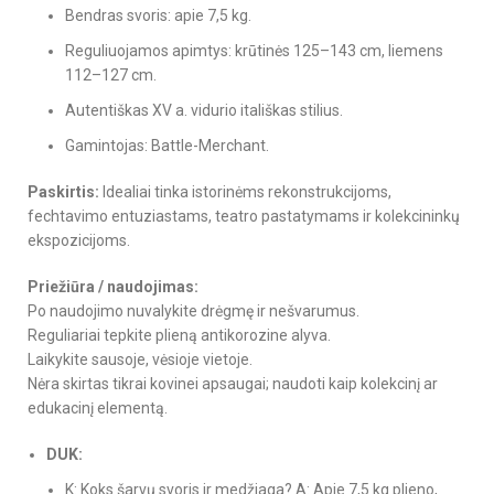
Bendras svoris: apie 7,5 kg.
Reguliuojamos apimtys: krūtinės 125–143 cm, liemens
112–127 cm.
Autentiškas XV a. vidurio itališkas stilius.
Gamintojas: Battle-Merchant.
Paskirtis:
Idealiai tinka istorinėms rekonstrukcijoms,
fechtavimo entuziastams, teatro pastatymams ir kolekcininkų
ekspozicijoms.
Priežiūra / naudojimas:
Po naudojimo nuvalykite drėgmę ir nešvarumus.
Reguliariai tepkite plieną antikorozine alyva.
Laikykite sausoje, vėsioje vietoje.
Nėra skirtas tikrai kovinei apsaugai; naudoti kaip kolekcinį ar
edukacinį elementą.
DUK:
K: Koks šarvų svoris ir medžiaga? A: Apie 7,5 kg plieno,