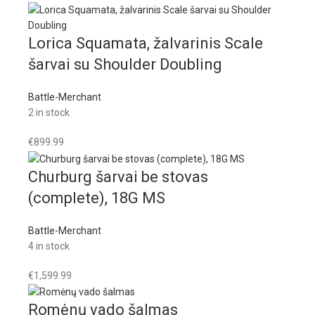
Lorica Squamata, žalvarinis Scale
šarvai su Shoulder Doubling
Battle-Merchant
2 in stock
€
899.99
Churburg šarvai be stovas
(complete), 18G MS
Battle-Merchant
4 in stock
€
1,599.99
Romėnų vado šalmas