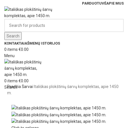
PARDUOTUVĖ
APIE MUS
Search
KONTAKTAI
AŠMENŲ ISTORIJOS
0
items
€
0.00
Menu
0
items
€
0.00
Pradžia
Šarvai
Itališkas plokštinių šarvų komplektas, apie 1450
Search
m.