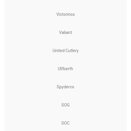
Victorinox
Valiant
United Cutlery
Ulfberth
Spyderco
SOG
SOC