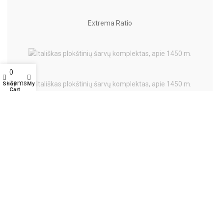
Extrema Ratio
0
items
Shop
My account
Cart
Diverse