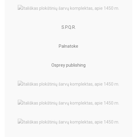
S.P.Q.R.
Palnatoke
Osprey publishing