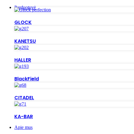
Parduotuvė
GLOCK
KANETSU
HALLER
BlackField
CITADEL
KA-BAR
Apie mus