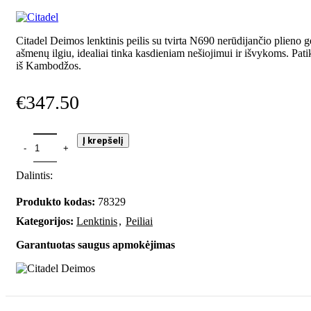
Citadel Deimos lenktinis peilis su tvirta N690 nerūdijančio plieno 
ašmenų ilgiu, idealiai tinka kasdieniam nešiojimui ir išvykoms. Pa
iš Kambodžos.
€
347.50
Į krepšelį
Dalintis:
Produkto kodas:
78329
Kategorijos:
Lenktinis
,
Peiliai
Garantuotas saugus apmokėjimas