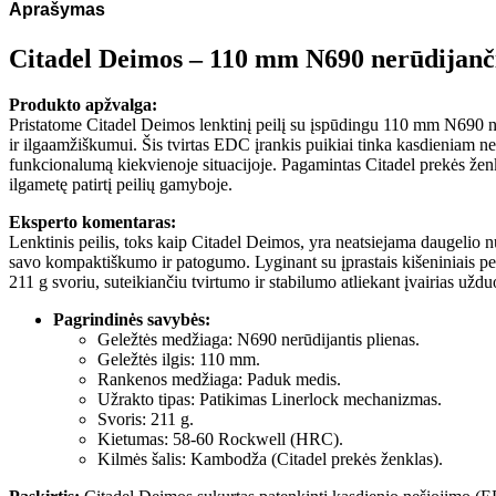
Aprašymas
Citadel Deimos – 110 mm N690 nerūdijanči
Produkto apžvalga:
Pristatome Citadel Deimos lenktinį peilį su įspūdingu 110 mm N690 n
ir ilgaamžiškumui. Šis tvirtas EDC įrankis puikiai tinka kasdieniam n
funkcionalumą kiekvienoje situacijoje. Pagamintas Citadel prekės ženk
ilgametę patirtį peilių gamyboje.
Eksperto komentaras:
Lenktinis peilis, toks kaip Citadel Deimos, yra neatsiejama daugelio n
savo kompaktiškumo ir patogumo. Lyginant su įprastais kišeniniais peili
211 g svoriu, suteikiančiu tvirtumo ir stabilumo atliekant įvairias užduo
Pagrindinės savybės:
Geležtės medžiaga: N690 nerūdijantis plienas.
Geležtės ilgis: 110 mm.
Rankenos medžiaga: Paduk medis.
Užrakto tipas: Patikimas Linerlock mechanizmas.
Svoris: 211 g.
Kietumas: 58-60 Rockwell (HRC).
Kilmės šalis: Kambodža (Citadel prekės ženklas).