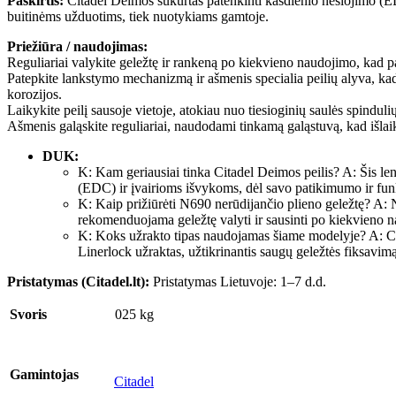
Paskirtis:
Citadel Deimos sukurtas patenkinti kasdienio nešiojimo (EDC
buitinėms užduotims, tiek nuotykiams gamtoje.
Priežiūra / naudojimas:
Reguliariai valykite geležtę ir rankeną po kiekvieno naudojimo, kad p
Patepkite lankstymo mechanizmą ir ašmenis specialia peilių alyva, ka
korozijos.
Laikykite peilį sausoje vietoje, atokiau nuo tiesioginių saulės spinduli
Ašmenis galąskite reguliariai, naudodami tinkamą galąstuvą, kad išla
DUK:
K: Kam geriausiai tinka Citadel Deimos peilis? A: Šis lenk
(EDC) ir įvairioms išvykoms, dėl savo patikimumo ir fu
K: Kaip prižiūrėti N690 nerūdijančio plieno geležtę? A: 
rekomenduojama geležtę valyti ir sausinti po kiekvieno na
K: Koks užrakto tipas naudojamas šiame modelyje? A: Ci
Linerlock užraktas, užtikrinantis saugų geležtės fiksavimą
Pristatymas (Citadel.lt):
Pristatymas Lietuvoje: 1–7 d.d.
Svoris
025 kg
Gamintojas
Citadel