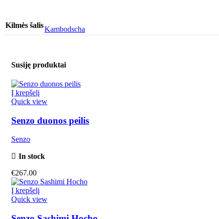
Kilmės šalis
Kambodscha
Susiję produktai
Į krepšelį
Quick view
Senzo duonos peilis
Senzo
In stock
€
267.00
Į krepšelį
Quick view
Senzo Sashimi Hocho