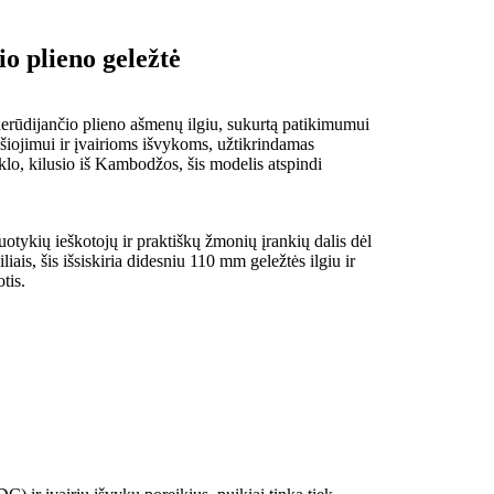
o plieno geležtė
erūdijančio plieno ašmenų ilgiu, sukurtą patikimumui
ešiojimui ir įvairioms išvykoms, užtikrindamas
lo, kilusio iš Kambodžos, šis modelis atspindi
uotykių ieškotojų ir praktiškų žmonių įrankių dalis dėl
ais, šis išsiskiria didesniu 110 mm geležtės ilgiu ir
tis.