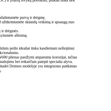
) ir įvairių išvykų poreikius, puikiai tinka tiek
ašalintumėte purvą ir drėgmę.
d užtikrintumėte sklandų veikimą ir apsaugą nuo
ų ir drėgmės.
ikytumėte aštrumą.
tinis peilis idealiai tinka kasdieniam nešiojimui
nkcionalumo.
N690 plienas pasižymi atsparumu korozijai, tačiau
udojimo bei retkarčiais patepti specialia alyva.
tadel Deimos modelyje yra integruotas patikimas
.