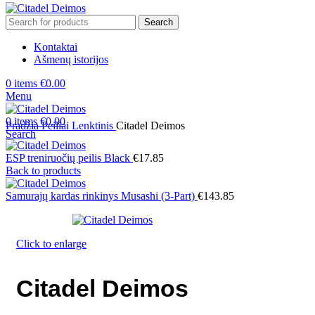
Search
Kontaktai
Ašmenų istorijos
0
items
€
0.00
Menu
0
items
€
0.00
Pradžia
Peiliai
Lenktinis
Citadel Deimos
Search
ESP treniruočių peilis Black
€
17.85
Back to products
Samurajų kardas rinkinys Musashi (3-Part)
€
143.85
Click to enlarge
Citadel Deimos