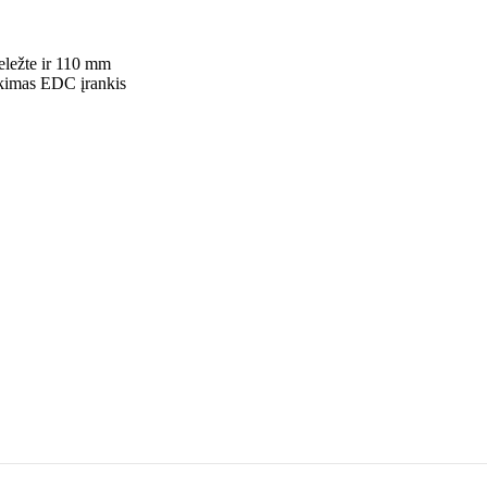
geležte ir 110 mm
tikimas EDC įrankis