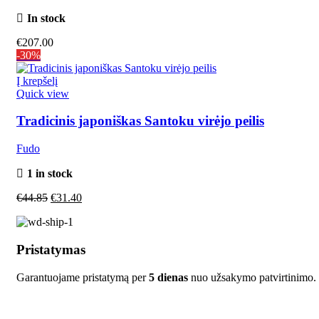
In stock
€
207.00
-30%
Į krepšelį
Quick view
Tradicinis japoniškas Santoku virėjo peilis
Fudo
1 in stock
€
44.85
€
31.40
Pristatymas
Garantuojame pristatymą per
5 dienas
nuo užsakymo patvirtinimo.