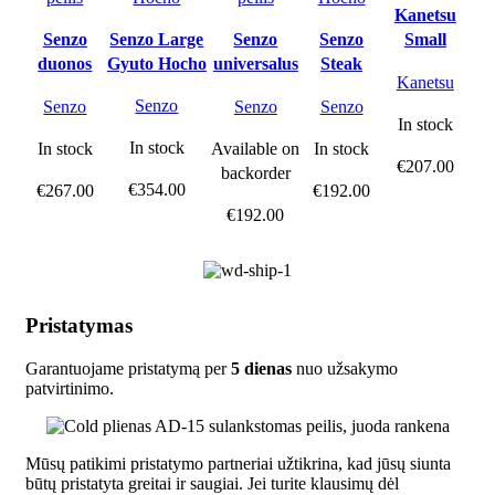
Kanetsu
Senzo
Senzo Large
Senzo
Senzo
Small
duonos
Gyuto Hocho
universalus
Steak
Santoku
Kanetsu
peilis
peilis
Hocho
Senzo
Senzo
Senzo
Senzo
In stock
In stock
In stock
Available on
In stock
€
207.00
backorder
€
354.00
€
267.00
€
192.00
€
192.00
Pristatymas
Garantuojame pristatymą per
5 dienas
nuo užsakymo
patvirtinimo.
Mūsų patikimi pristatymo partneriai užtikrina, kad jūsų siunta
būtų pristatyta greitai ir saugiai. Jei turite klausimų dėl