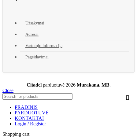
Užsakymai
Adresai
Vartotojo informacija
Pageidavimai
Citadel
parduotuvė
2026
Murakana, MB
.
Close
PRADINIS
PARDUOTUVĖ
KONTAKTAI
Login / Register
Shopping cart