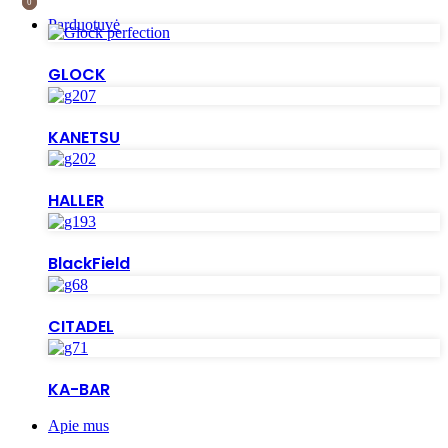
0
0
Parduotuvė
GLOCK
KANETSU
HALLER
BlackField
CITADEL
KA-BAR
Apie mus