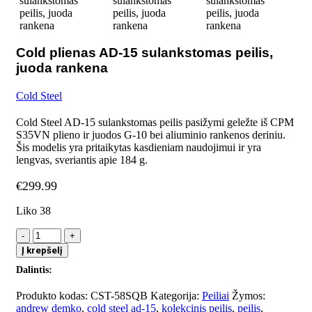
Cold plienas AD-15 sulankstomas peilis,
juoda rankena
Cold Steel
Cold Steel AD-15 sulankstomas peilis pasižymi geležte iš CPM
S35VN plieno ir juodos G-10 bei aliuminio rankenos deriniu.
Šis modelis yra pritaikytas kasdieniam naudojimui ir yra
lengvas, sveriantis apie 184 g.
€
299.99
Liko 38
produkto
kiekis:
Į krepšelį
Cold
Dalintis:
plienas
AD-
Produkto kodas:
CST-58SQB
Kategorija:
Peiliai
Žymos:
15
andrew demko
,
cold steel ad-15
,
kolekcinis peilis
,
peilis
,
sulankstomas