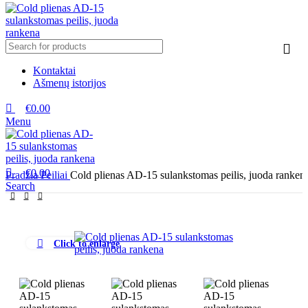
Kontaktai
Ašmenų istorijos
€
0.00
Menu
€
0.00
Pradžia
Peiliai
Cold plienas AD-15 sulankstomas peilis, juoda ranken
Search
Click to enlarge