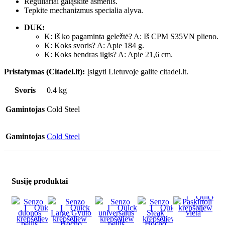
Reguliariai galąskite ašmenis.
Tepkite mechanizmus specialia alyva.
DUK:
K: Iš ko pagaminta geležtė? A: Iš CPM S35VN plieno.
K: Koks svoris? A: Apie 184 g.
K: Koks bendras ilgis? A: Apie 21,6 cm.
Pristatymas (Citadel.lt):
Įsigyti Lietuvoje galite citadel.lt.
Svoris
0.4 kg
Gamintojas
Cold Steel
Gamintojas
Cold Steel
Susiję produktai
Į
Quick
Į
Quick
Į
Quick
Į
Quick
Į
Quick
krepšelį
view
krepšelį
view
krepšelį
view
krepšelį
view
krepšelį
view