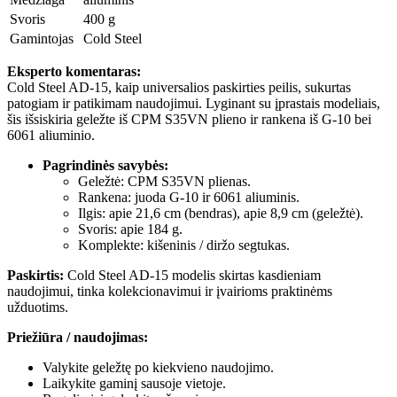
Svoris
400 g
Gamintojas
Cold Steel
Eksperto komentaras:
Cold Steel AD-15, kaip universalios paskirties peilis, sukurtas
patogiam ir patikimam naudojimui. Lyginant su įprastais modeliais,
šis išsiskiria geležte iš CPM S35VN plieno ir rankena iš G-10 bei
6061 aliuminio.
Pagrindinės savybės:
Geležtė: CPM S35VN plienas.
Rankena: juoda G-10 ir 6061 aliuminis.
Ilgis: apie 21,6 cm (bendras), apie 8,9 cm (geležtė).
Svoris: apie 184 g.
Komplekte: kišeninis / diržo segtukas.
Paskirtis:
Cold Steel AD-15 modelis skirtas kasdieniam
naudojimui, tinka kolekcionavimui ir įvairioms praktinėms
užduotims.
Priežiūra / naudojimas:
Valykite geležtę po kiekvieno naudojimo.
Laikykite gaminį sausoje vietoje.