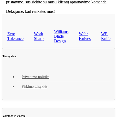
pristatymo, susisiekite su mūsų klientų aptarnavimo komanda.
Dėkojame, kad renkates mus!
Williams
Zero
Work
Wehr
WE
Blade
Tolerance
Sharp
Knives
Knife
Design
Taisyklės
Privatumo politika
Pirkimo taisyklės
Vartotojo erdvė