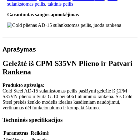
sulankstomas peilis
,
taktinis peilis
peilis,
juoda
Garantuotas saugus apmokėjimas
rankena
Aprašymas
Geležtė iš CPM S35VN Plieno ir Patvari
Rankena
Produkto apžvalga:
Cold Steel AD-15 sulankstomas peilis pasižymi geležte iš CPM
S35VN plieno ir tvirta G-10 bei 6061 aliuminio rankena. Šis Cold
Steel prekės ženklo modelis idealus kasdieniam naudojimui,
vertinamas dėl funkcionalumo ir kompaktiškumo.
Techninės specifikacijos
Parametras
Reikšmė
Medžiaga
aliuminis