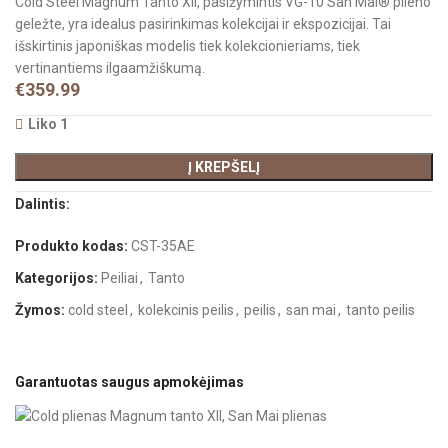
Cold Steel Magnum Tanto XII, pasižymintis VG-10 San Mai® plieno
geležte, yra idealus pasirinkimas kolekcijai ir ekspozicijai. Tai
išskirtinis japoniškas modelis tiek kolekcionieriams, tiek
vertinantiems ilgaamžiškumą.
€
359.99
Liko 1
Į KREPŠELĮ
Dalintis:
Produkto kodas:
CST-35AE
Kategorijos:
Peiliai
,
Tanto
Žymos:
cold steel
,
kolekcinis peilis
,
peilis
,
san mai
,
tanto peilis
Garantuotas saugus apmokėjimas