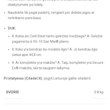
išlaikytumėte jos būklę.
Naudokite tik pagal paskirtį, vengiant per didelės jėgos ar
netinkamo paviršiaus.
DUK:
K: Kokia šio Cold Steel tanto geležtės medžiaga? A: Geležtė
pagaminta iš VG-10 San Mai® plieno.
K: Koks yra bendras šio modelio ilgis? A: Jo bendras ilgis
siekia apie 44,8 cm.
K: Ar komplekte yra makštis? A: Taip, komplekte yra Secure-
Ex® makštis, skirta saugiam laikymui.
Pristatymas (Citadel.lt):
Įsigyti Lietuvoje galite citadel.lt.
SVORIS
0.8 kg