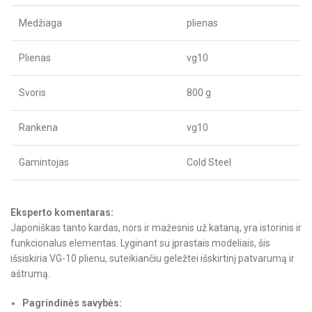
Medžiaga
plienas
Plienas
vg10
Svoris
800 g
Rankena
vg10
Gamintojas
Cold Steel
Eksperto komentaras:
Japoniškas tanto kardas, nors ir mažesnis už kataną, yra istorinis ir
funkcionalus elementas. Lyginant su įprastais modeliais, šis
išsiskiria VG-10 plienu, suteikiančiu geležtei išskirtinį patvarumą ir
aštrumą.
Pagrindinės savybės: