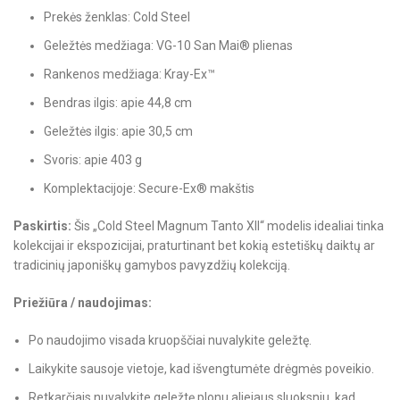
Prekės ženklas: Cold Steel
Geležtės medžiaga: VG-10 San Mai® plienas
Rankenos medžiaga: Kray-Ex™
Bendras ilgis: apie 44,8 cm
Geležtės ilgis: apie 30,5 cm
Svoris: apie 403 g
Komplektacijoje: Secure-Ex® makštis
Paskirtis:
Šis „Cold Steel Magnum Tanto XII“ modelis idealiai tinka
kolekcijai ir ekspozicijai, praturtinant bet kokią estetiškų daiktų ar
tradicinių japoniškų gamybos pavyzdžių kolekciją.
Priežiūra / naudojimas:
Po naudojimo visada kruopščiai nuvalykite geležtę.
Laikykite sausoje vietoje, kad išvengtumėte drėgmės poveikio.
Retkarčiais nuvalykite geležtę plonu aliejaus sluoksniu, kad