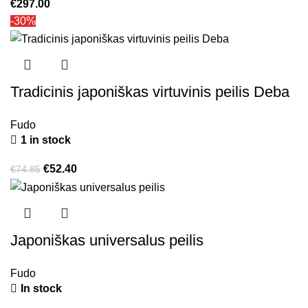
€
297.00
-30%
Tradicinis japoniškas virtuvinis peilis Deba
Fudo
1 in stock
€
52.40
€
74.85
Japoniškas universalus peilis
Fudo
In stock