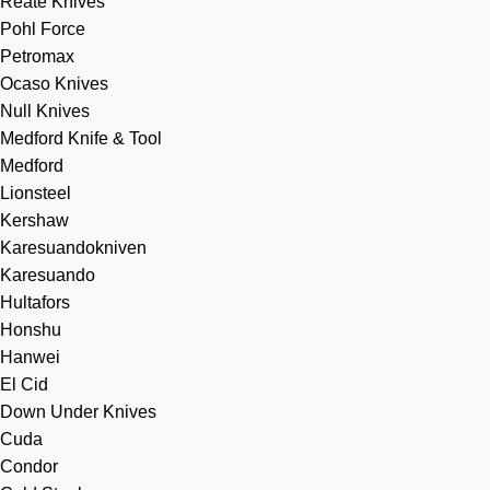
Reate Knives
Pohl Force
Petromax
Ocaso Knives
Null Knives
Medford Knife & Tool
Medford
Lionsteel
Kershaw
Karesuandokniven
Karesuando
Hultafors
Honshu
Hanwei
El Cid
Down Under Knives
Cuda
Condor