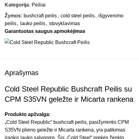
Kategorija:
Peiliai
Žymos:
bushcraft peilis
,
cold steel peilis
,
išgyvenimo
peilis
,
lauko peilis
,
stovyklavimas
Garantuotas saugus apmokėjimas
Aprašymas
Cold Steel Republic Bushcraft Peilis su
CPM S35VN geležte ir Micarta rankena
Produkto apžvalga:
„Cold Steel Republic“ bushcraft peilis, pasižymintis CPM
S35VN plieno geležte ir Micarta rankena, yra patikimas
įrankis lauko sąlygoms. Šis „Cold Steel“ prekės ženklo