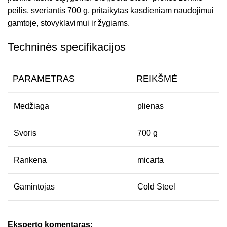
peilis, sveriantis 700 g, pritaikytas kasdieniam naudojimui
gamtoje, stovyklavimui ir žygiams.
Techninės specifikacijos
PARAMETRAS
REIKŠMĖ
Medžiaga
plienas
Svoris
700 g
Rankena
micarta
Gamintojas
Cold Steel
Eksperto komentaras: