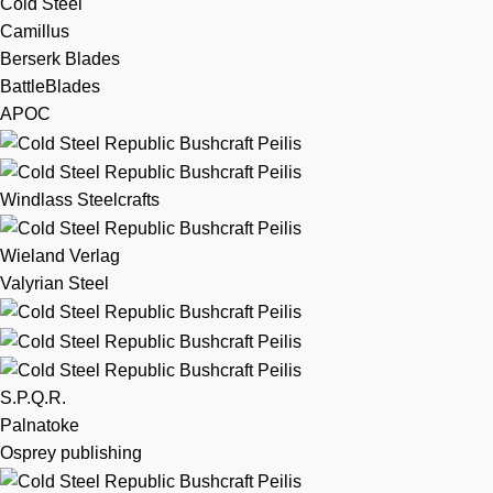
Cold Steel
Camillus
Berserk Blades
BattleBlades
APOC
Windlass Steelcrafts
Wieland Verlag
Valyrian Steel
S.P.Q.R.
Palnatoke
Osprey publishing