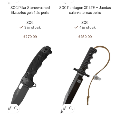
SOG Pillar Stonewashed
SOG Pentagon XR LTE – Juodas
fiksuotos geležtės peilis
sulankstomas peilis
SOG
SOG
3 in stock
4 in stock
€
279.99
€
259.99