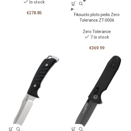
In stock
€
278.85
Fiksuoto ploto peilis Zero
Tolerance ZT-0006
Zero Tolerance
7 in stock
€
369.99