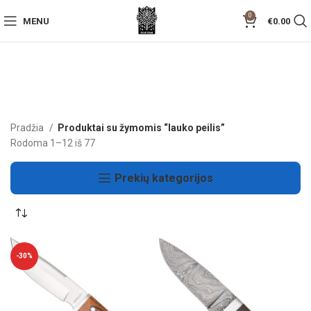
0
MENU
€
0.00
Pradžia
Produktai su žymomis “lauko peilis”
Rodoma 1–12 iš 77
Prekių kategorijos
-30%