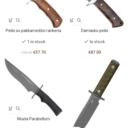
Peilis su pakkamedžio rankena
Damasko peilis
1 in stock
In stock
€
37.70
€
87.00
€
53.85
Muela Parabellum