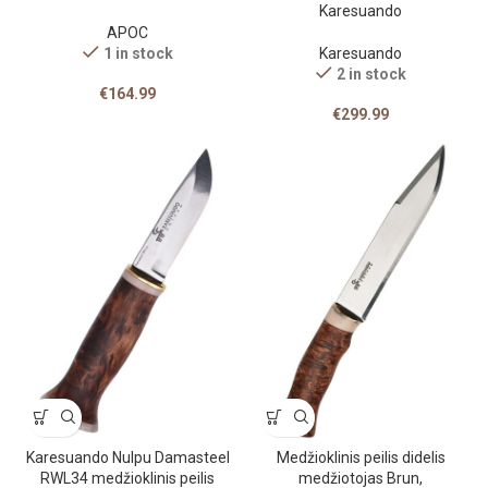
Karesuando
APOC
1 in stock
Karesuando
2 in stock
€
164.99
€
299.99
Karesuando Nulpu Damasteel
Medžioklinis peilis didelis
RWL34 medžioklinis peilis
medžiotojas Brun,