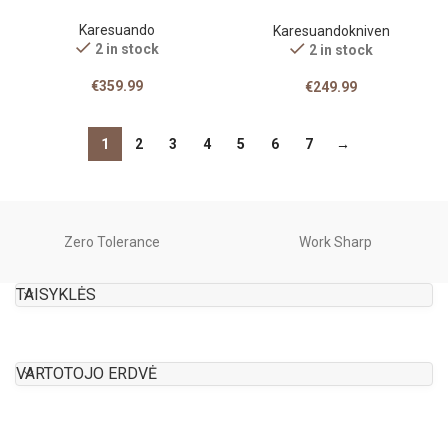
Karesuandokniven
Karesuando
Karesuandokniven
2 in stock
2 in stock
€
359.99
€
249.99
1
2
3
4
5
6
7
→
Zero Tolerance
Work Sharp
TAISYKLĖS
VARTOTOJO ERDVĖ