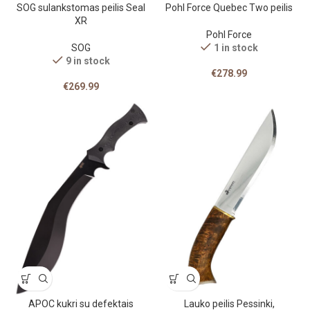
SOG sulankstomas peilis Seal
Pohl Force Quebec Two peilis
XR
Pohl Force
SOG
1 in stock
9 in stock
€
278.99
€
269.99
APOC kukri su defektais
Lauko peilis Pessinki,