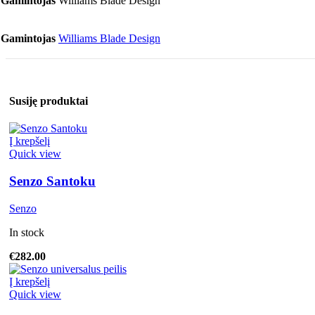
Gamintojas
Williams Blade Design
Gamintojas
Williams Blade Design
Susiję produktai
Į krepšelį
Quick view
Senzo Santoku
Senzo
In stock
€
282.00
Į krepšelį
Quick view