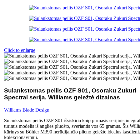
Click to enlarge
Sulankstomas peilis OZF S01, Osoraku Zukuri
Spectral serija, Williams geležtė dizainas
Williams Blade Design
Sulankstomas peilis OZF S01 išsiskiria kaip pirmasis serijinis integr
turintis modelis iš anglies pluošto, sveriantis vos 65 gramus. Šis Wi
kūrinys su Böhler M390 nerūdijančio plieno geležte idealus kasdieni
kolekcionavimui.