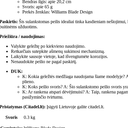
Bendras ilgis: apie 20,2 cm
Svoris: apie 65 g
Prekės ženklas: Williams Blade Design
Paskirtis:
Šis sulankstomas peilis idealiai tinka kasdieniam nešiojimui, 
buitinėms užduotims.
Priežiūra / naudojimas:
Valykite geležtę po kiekvieno naudojimo.
Retkarčiais sutepkite ašmenų sukimosi mechanizmą.
Laikykite sausoje vietoje, kad išvengtumėte korozijos.
Nenaudokite peilio ne pagal paskirtį.
DUK:
K: Kokia geležtės medžiaga naudojama šiame modelyje? A
plieno.
K: Koks peilio svoris? A: Šio sulankstomo peilio svoris yr
K: Ar rankena atspari dėvėjimuisi? A: Taip, rankena pagam
pasižyminčio tvirtumu.
Pristatymas (Citadel.lt):
Įsigyti Lietuvoje galite citadel.lt.
Svoris
0.3 kg