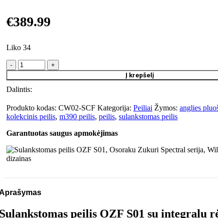
€
389.99
Liko 34
produkto
kiekis:
Į krepšelį
Sulankstomas
Dalintis:
peilis
OZF
S01,
Produkto kodas:
CW02-SCF
Kategorija:
Peiliai
Žymos:
anglies pluoš
Osoraku
kolekcinis peilis
,
m390 peilis
,
peilis
,
sulankstomas peilis
Zukuri
Garantuotas saugus apmokėjimas
Spectral
serija,
Williams
geležtė
dizainas
Aprašymas
Sulankstomas peilis OZF S01 su integralu rė