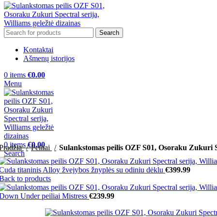
Search
Kontaktai
Ašmenų istorijos
0
items
€
0.00
Menu
0
items
€
0.00
Pradžia
Peiliai
Sulankstomas peilis OZF S01, Osoraku Zukuri Spe
Search
Cuda titaninis Alloy žvejybos žnyplės su odiniu dėklu
€
399.99
Back to products
Down Under peiliai Mistress
€
239.99