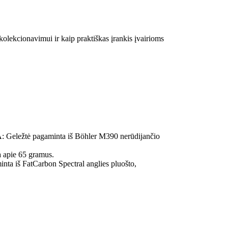
kolekcionavimui ir kaip praktiškas įrankis įvairioms
: Geležtė pagaminta iš Böhler M390 nerūdijančio
a apie 65 gramus.
inta iš FatCarbon Spectral anglies pluošto,