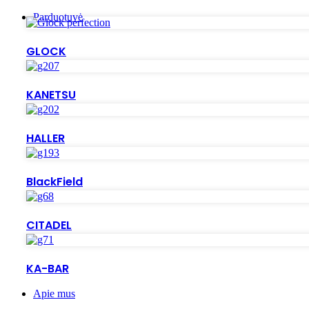
Parduotuvė
GLOCK
KANETSU
HALLER
BlackField
CITADEL
KA-BAR
Apie mus