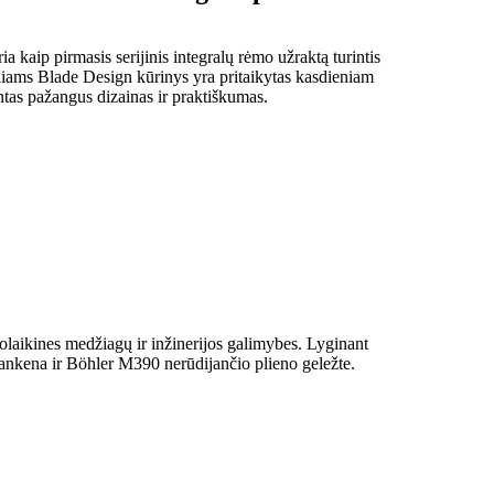
 kaip pirmasis serijinis integralų rėmo užraktą turintis
lliams Blade Design kūrinys yra pritaikytas kasdieniam
intas pažangus dizainas ir praktiškumas.
iuolaikines medžiagų ir inžinerijos galimybes. Lyginant
o rankena ir Böhler M390 nerūdijančio plieno geležte.