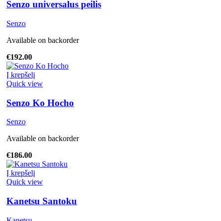
Senzo universalus peilis
Senzo
Available on backorder
€
192.00
Į krepšelį
Quick view
Senzo Ko Hocho
Senzo
Available on backorder
€
186.00
Į krepšelį
Quick view
Kanetsu Santoku
Kanetsu