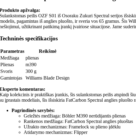
Produkto apžvalga:
Sulankstomas peilis OZF S01 iš Osoraku Zukuri Spectral serijos išsiskiria
modelis, pagamintas iš anglies pluošto, ir sveria vos 65 gramus. Šis Wi
nešiojimui, užtikrinant patikimą įrankį įvairiose situacijose. Jame suder
Techninės specifikacijos
Parametras
Reikšmė
Medžiaga
plienas
Plienas
m390
Svoris
300 g
Gamintojas
Williams Blade Design
Eksperto komentaras:
Kaip kolekcinis ir praktiškas įrankis, šis sulankstomas peilis atspindi š
su įprastais modeliais, šis išsiskiria FatCarbon Spectral anglies pluošt
Pagrindinės savybės:
Geležtės medžiaga: Böhler M390 nerūdijantis plienas
Rankenos medžiaga: FatCarbon Spectral anglies pluoštas
Užrakto mechanizmas: Framelock su plieno įdėklu
Atidarymo mechanizmas: Flipper