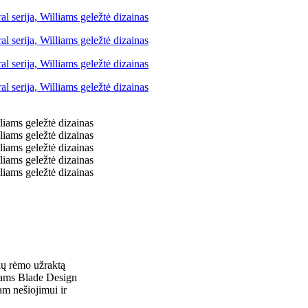
alų rėmo užraktą
lliams Blade Design
am nešiojimui ir