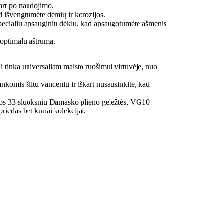
kart po naudojimo.
d išvengtumėte dėmių ir korozijos.
u specialiu apsauginiu dėklu, kad apsaugotumėte ašmenis
 optimalų aštrumą.
iai tinka universaliam maisto ruošimui virtuvėje, nuo
nkomis šiltu vandeniu ir iškart nusausinkite, kad
kalios 33 sluoksnių Damasko plieno geležtės, VG10
riedas bet kuriai kolekcijai.