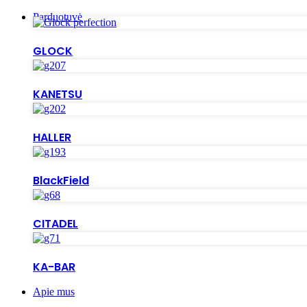
Parduotuvė
GLOCK
KANETSU
HALLER
BlackField
CITADEL
KA-BAR
Apie mus