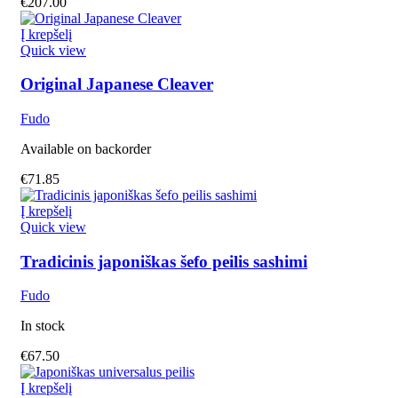
€
207.00
Į krepšelį
Quick view
Original Japanese Cleaver
Fudo
Available on backorder
€
71.85
Į krepšelį
Quick view
Tradicinis japoniškas šefo peilis sashimi
Fudo
In stock
€
67.50
Į krepšelį