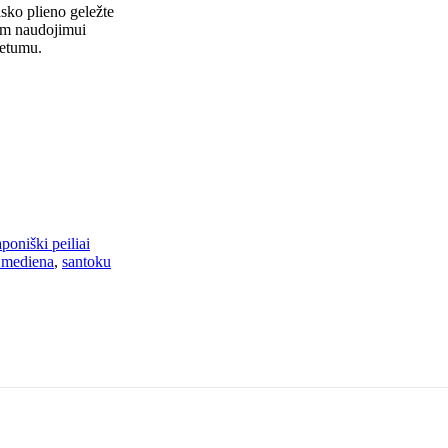
sko plieno geležte
iam naudojimui
ietumu.
poniški peiliai
 mediena
,
santoku