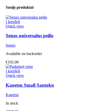
Susiję produktai
Į krepšelį
Quick view
Senzo universalus peilis
Senzo
Available on backorder
€
192.00
Į krepšelį
Quick view
Kanetsu Small Santoku
Kanetsu
In stock