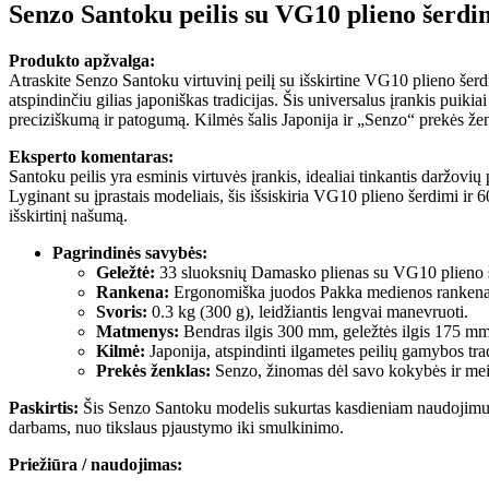
Senzo Santoku peilis su VG10 plieno šerdi
Produkto apžvalga:
Atraskite Senzo Santoku virtuvinį peilį su išskirtine VG10 plieno šer
atspindinčiu gilias japoniškas tradicijas. Šis universalus įrankis puiki
preciziškumą ir patogumą. Kilmės šalis Japonija ir „Senzo“ prekės že
Eksperto komentaras:
Santoku peilis yra esminis virtuvės įrankis, idealiai tinkantis daržovi
Lyginant su įprastais modeliais, šis išsiskiria VG10 plieno šerdimi ir
išskirtinį našumą.
Pagrindinės savybės:
Geležtė:
33 sluoksnių Damasko plienas su VG10 plieno 
Rankena:
Ergonomiška juodos Pakka medienos rankena, 
Svoris:
0.3 kg (300 g), leidžiantis lengvai manevruoti.
Matmenys:
Bendras ilgis 300 mm, geležtės ilgis 175 mm,
Kilmė:
Japonija, atspindinti ilgametes peilių gamybos trad
Prekės ženklas:
Senzo, žinomas dėl savo kokybės ir mei
Paskirtis:
Šis Senzo Santoku modelis sukurtas kasdieniam naudojimui v
darbams, nuo tikslaus pjaustymo iki smulkinimo.
Priežiūra / naudojimas: