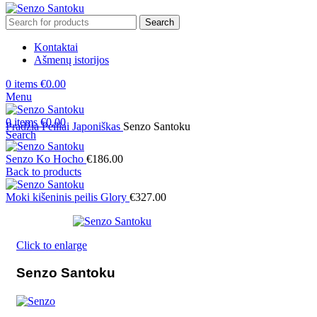
Search
Kontaktai
Ašmenų istorijos
0
items
€
0.00
Menu
0
items
€
0.00
Pradžia
Peiliai
Japoniškas
Senzo Santoku
Search
Senzo Ko Hocho
€
186.00
Back to products
Moki kišeninis peilis Glory
€
327.00
Click to enlarge
Senzo Santoku