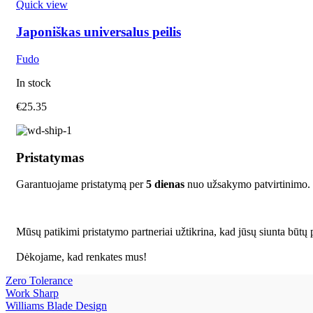
Quick view
Japoniškas universalus peilis
Fudo
In stock
€
25.35
Pristatymas
Garantuojame pristatymą per
5 dienas
nuo užsakymo patvirtinimo.
Mūsų patikimi pristatymo partneriai užtikrina, kad jūsų siunta būtų p
Dėkojame, kad renkates mus!
Zero Tolerance
Work Sharp
Williams Blade Design