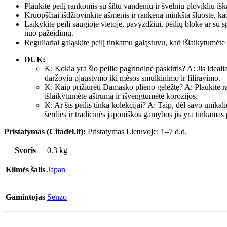
Plaukite peilį rankomis su šiltu vandeniu ir švelniu plovikliu iš
Kruopščiai išdžiovinkite ašmenis ir rankeną minkšta šluoste, ka
Laikykite peilį saugioje vietoje, pavyzdžiui, peilių bloke ar s
nuo pažeidimų.
Reguliariai galąskite peilį tinkamu galąstuvu, kad išlaikytumėte
DUK:
K: Kokia yra šio peilio pagrindinė paskirtis? A: Jis ideal
daržovių pjaustymo iki mėsos smulkinimo ir filiravimo.
K: Kaip prižiūrėti Damasko plieno geležtę? A: Plaukite ra
išlaikytumėte aštrumą ir išvengtumėte korozijos.
K: Ar šis peilis tinka kolekcijai? A: Taip, dėl savo uni
šerdies ir tradicinės japoniškos gamybos jis yra tinkamas p
Pristatymas (Citadel.lt):
Pristatymas Lietuvoje: 1–7 d.d.
Svoris
0.3 kg
Kilmės šalis
Japan
Gamintojas
Senzo