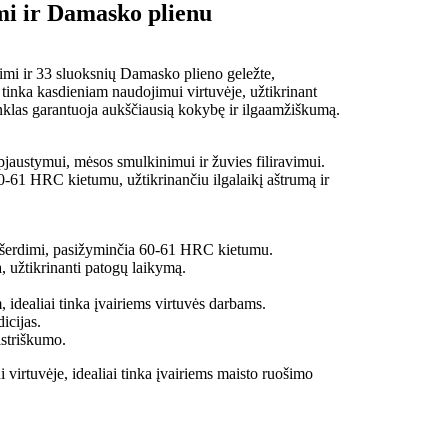
mi ir Damasko plienu
dimi ir 33 sluoksnių Damasko plieno geležte,
ai tinka kasdieniam naudojimui virtuvėje, užtikrinant
nklas garantuoja aukščiausią kokybę ir ilgaamžiškumą.
ų pjaustymui, mėsos smulkinimui ir žuvies filiravimui.
 60-61 HRC kietumu, užtikrinančiu ilgalaikį aštrumą ir
šerdimi, pasižyminčia 60-61 HRC kietumu.
užtikrinanti patogų laikymą.
 idealiai tinka įvairiems virtuvės darbams.
icijas.
striškumo.
irtuvėje, idealiai tinka įvairiems maisto ruošimo