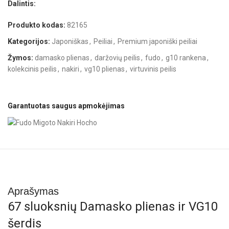
Dalintis:
Produkto kodas:
82165
Kategorijos:
Japoniškas
,
Peiliai
,
Premium japoniški peiliai
Žymos:
damasko plienas
,
daržovių peilis
,
fudo
,
g10 rankena
,
kolekcinis peilis
,
nakiri
,
vg10 plienas
,
virtuvinis peilis
Garantuotas saugus apmokėjimas
Aprašymas
67 sluoksnių Damasko plienas ir VG10
šerdis