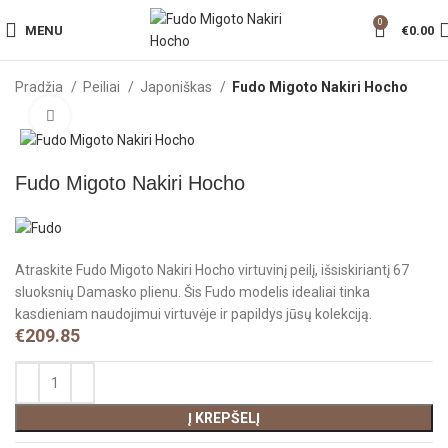
0
MENU
€
0.00
Pradžia
Peiliai
Japoniškas
Fudo Migoto Nakiri Hocho
Click to enlarge
Fudo Migoto Nakiri Hocho
Atraskite Fudo Migoto Nakiri Hocho virtuvinį peilį, išsiskiriantį 67
sluoksnių Damasko plienu. Šis Fudo modelis idealiai tinka
kasdieniam naudojimui virtuvėje ir papildys jūsų kolekciją.
€
209.85
Į KREPŠELĮ