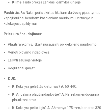
Kilmė:
Fudo prekės ženklas, gamyba Kinijoje.
Paskirtis:
Šis Nakiri peilis skirtas tiksliam daržovių pjaustymui,
kapojimui bei bendram kasdieniam naudojimui virtuvėje ir
kolekcijos papildymui.
Priežiūra / naudojimas:
Plauti rankomis, iškart nusausinti po kiekvieno naudojimo.
Vengti plovimo indaplovėje.
Laikyti sausoje vietoje.
Reguliariai galąsti.
DUK:
K:
Koks yra geležtės kietumas?
A:
60 HRC.
K:
Ar galima plauti indaplovėje?
A:
Ne, rekomenduojama
plauti rankomis.
K:
Koks yra peilio ilgis?
A:
Ašmenys 175 mm, bendras 320