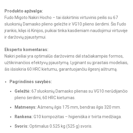
Produkto apžvalga:
Fudo Migoto Nakiri Hocho – tai išskirtinis virtuvinis peilis su 67
sluoksnių Damasko plieno geležte ir VG10 plieno šerdimi. Šis Fudo
įrankis, kilęs iš Kinijos, puikiai tinka kasdieniam naudojimui virtuvėje
ir daržovių pjaustymui.
Eksperto komentaras:
Nakiri peiliai yra optimalūs daržovėms dėl stačiakampės formos,
užtikrinančios efektyvų pjaustymą. Lyginant su įprastais modeliais,
šis išsiskiria 60 HRC kietumu, garantuojančiu ilgesnį aštrumą.
Pagrindinės savybės:
Geležtė:
67 sluoksnių Damasko plienas su VG10 nerūdijančio
plieno šerdimi, 60 HRC kietumas.
Matmenys:
Ašmenų ilgis 175 mm, bendras ilgis 320 mm.
Rankena:
G10 kompozitas – higieniška ir tvirta medžiaga.
Svoris:
Optimalus 0.525 kg (525 g) svoris.