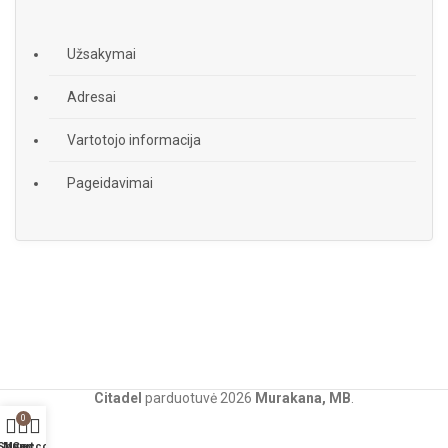
Užsakymai
Adresai
Vartotojo informacija
Pageidavimai
Citadel
parduotuvė
2026
Murakana, MB
.
0
Shop
My account
Cart