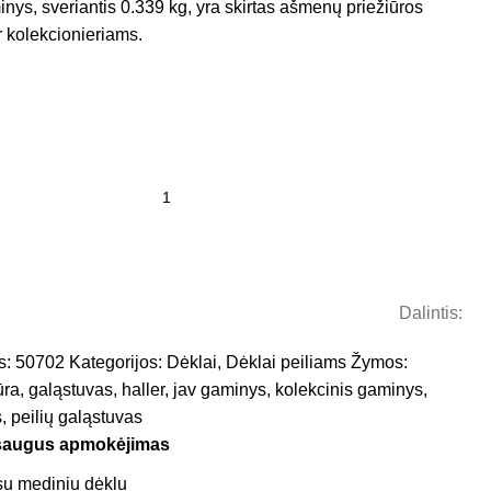
inys, sveriantis 0.339 kg, yra skirtas ašmenų priežiūros
r kolekcionieriams.
Dalintis:
s:
50702
Kategorijos:
Dėklai
,
Dėklai peiliams
Žymos:
ūra
,
galąstuvas
,
haller
,
jav gaminys
,
kolekcinis gaminys
,
s
,
peilių galąstuvas
saugus apmokėjimas