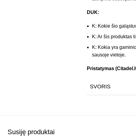
DUK:
K: Kokie šio galąs
K: Ar šis produktas t
K: Kokia yra gaminio
sausoje vietoje.
Pristatymas (Citadel.lt
SVORIS
Susiję produktai