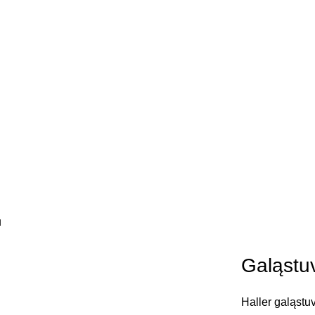
u
Galąstu
Haller galąstu