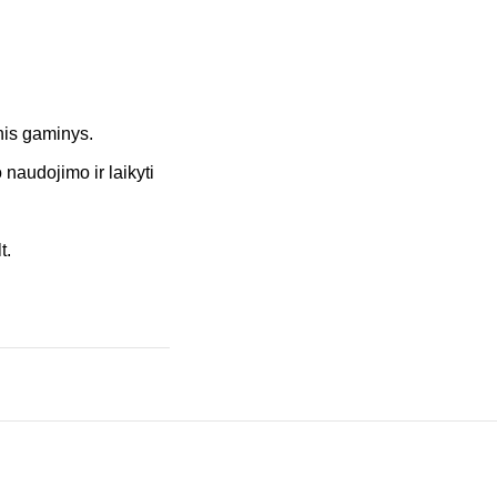
inis gaminys.
naudojimo ir laikyti
t.