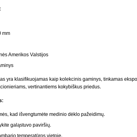
:
0 mm
nės Amerikos Valstijos
aminys
as yra klasifikuojamas kaip kolekcinis gaminys, tinkamas ekspoz
kcionieriams, vertinantiems kokybiškus priedus.
s:
ės, kad išvengtumėte medinio dėklo pažeidimų.
kite galąstuvo paviršių.
ambario temperatūros vietoje.