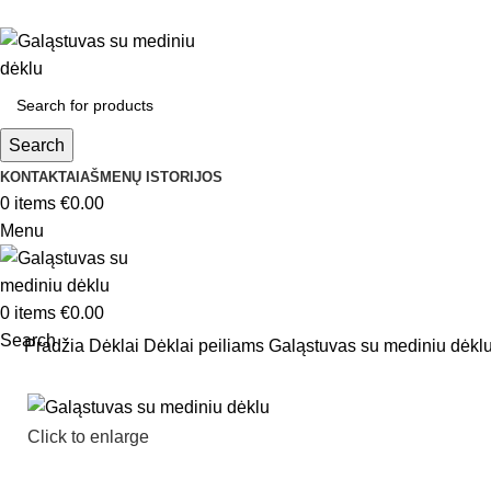
Search
KONTAKTAI
AŠMENŲ ISTORIJOS
0
items
€
0.00
Menu
0
items
€
0.00
Search
Pradžia
Dėklai
Dėklai peiliams
Galąstuvas su mediniu dėkl
Click to enlarge