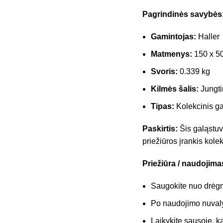
Pagrindinės savybės
Gamintojas:
Haller
Matmenys:
150 x 5
Svoris:
0.339 kg
Kilmės šalis:
Jungti
Tipas:
Kolekcinis g
Paskirtis:
Šis galąstuv
priežiūros įrankis kole
Priežiūra / naudojima
Saugokite nuo drėgm
Po naudojimo nuvaly
Laikykite sausoje, k