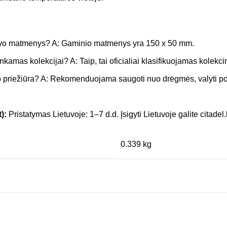
tuvo matmenys? A: Gaminio matmenys yra 150 x 50 mm.
inkamas kolekcijai? A: Taip, tai oficialiai klasifikuojamas kolekc
 priežiūra? A: Rekomenduojama saugoti nuo drėgmės, valyti po 
):
Pristatymas Lietuvoje: 1–7 d.d. Įsigyti Lietuvoje galite citadel.l
0.339 kg