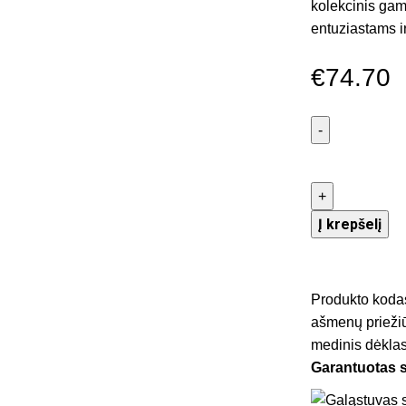
kolekcinis gam
entuziastams i
€
74.70
Į krepšelį
Produkto koda
ašmenų prieži
medinis dėkla
Garantuotas 