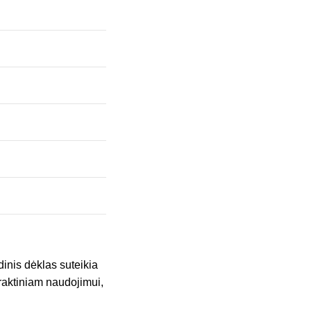
dinis dėklas suteikia
praktiniam naudojimui,