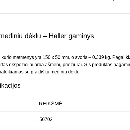
mediniu dėklu – Haller gaminys
, kurio matmenys yra 150 x 50 mm, o svoris – 0.339 kg. Pagal klas
irtas ekspozicijai arba ašmenų priežiūrai. Šis produktas pagam
 pateikiamas su praktišku mediniu dėklu.
ikacijos
REIKŠMĖ
50702