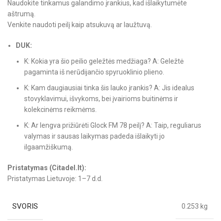
Naudokite tinkamus galandimo įrankius, kad išlaikytumėte
aštrumą.
Venkite naudoti peilį kaip atsukuvą ar laužtuvą.
DUK:
K: Kokia yra šio peilio geležtės medžiaga? A: Geležtė
pagaminta iš nerūdijančio spyruoklinio plieno.
K: Kam daugiausiai tinka šis lauko įrankis? A: Jis idealus
stovyklavimui, išvykoms, bei įvairioms buitinėms ir
kolekcinėms reikmėms.
K: Ar lengva prižiūrėti Glock FM 78 peilį? A: Taip, reguliarus
valymas ir sausas laikymas padeda išlaikyti jo
ilgaamžiškumą.
Pristatymas (Citadel.lt):
Pristatymas Lietuvoje: 1–7 d.d.
SVORIS
0.253 kg