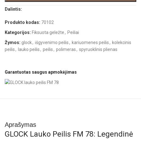
Dalintis:
Produkto kodas:
70102
Kategorijos:
Fiksuota geležte
,
Peiliai
Žymos:
glock
,
išgyvenimo peilis
,
kariuomenes peilis
,
kolekcinis
peilis
,
lauko peilis
,
peilis
,
polimeras
,
spyruoklinis plienas
Garantuotas saugus apmokėjimas
Aprašymas
GLOCK Lauko Peilis FM 78: Legendinė