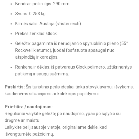
Bendras peilio ilgis: 290 mm.
Svoris: 0.253 kg.
Kilmės šalis: Austrija (√ñsterreich).
Prekės ženklas: Glock.
Geležtė: pagaminta iš nerūdijančio spyruoklinio plieno (55°
Rockwell kietumo), juodai fosfatuota apsaugai nuo
atspindžių ir korozijos.
Rankena ir dėklas: iš patvaraus Glock polimero, užtikrinantys
patikimą ir saugų suėmimą.
Paskirtis:
Šis turistinis peilis idealiai tinka stovyklavimui, išvykoms,
kasdienėms situacijoms ar kolekcijos papildymui.
Priežiūra / naudojimas:
Reguliariai valykite geležtę po naudojimo, ypač po sąlyčio su
drėgme ar maistu.
Laikykite peilį sausoje vietoje, originaliame dėkle, kad
išvengtumėte pažeidimų.