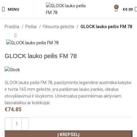
0
MENU
€
0.00
Pradžia
Peiliai
Fiksuota geležte
GLOCK lauko peilis FM 78
Click to enlarge
GLOCK lauko peilis FM 78
GLOCK lauko peilis FM 78, pasižymintis legendine austriška kokybe
ir tvirta 165 mm geležte, yra patikimas lauko įrankis, idealus
stovyklavimui ir išvykoms. Universalus pasirinkimas aktyviam
laisvalaikiui ar kolekcijai.
€
74.85
Į KREPŠELĮ