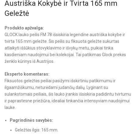
Austriška Kokybė ir Tvirta 165 mm
Geležtė
Produkto apžvalga:
GLOCK lauko peilis FM 78 išsiskiria legendine austriška kokybe ir
tvirta 165 mm geležte. Šis peilis su fiksuota geležte sukurtas
atlaikyti iššūkius stovyklavimo ir išvykų metu, puikiai tinka
kasdieniam naudojimui bei kolekcijai. Tai patikimas Glock prekės
ženklo kūrinys iš Austrijos.
Eksperto komentaras:
Fiksuotos geležtės peiliai pasižymi išskirtiniu patikimumu ir
ilgaamžiškumu, neturėdami judančių dalių. Lyginant su
sulankstomais peiliais, šis lauko įrankis išsiskiria padidintu tvirtumu
ir paprastesne priežiūra, idealiai tinkančia intensyviam naudojimui
lauke.
Pagrindinės savybės:
Geležtės ilgis: 165 mm.