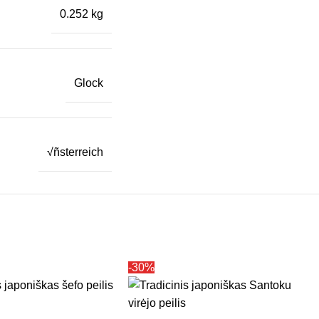
0.252 kg
Glock
√ñsterreich
-30%