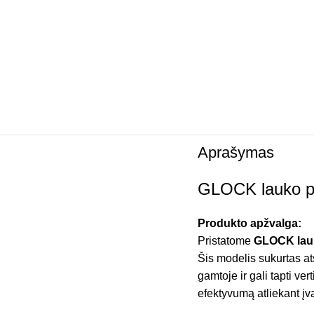
Aprašymas
GLOCK lauko pe
Produkto apžvalga:
Pristatome
GLOCK lauk
Šis modelis sukurtas at
gamtoje ir gali tapti ve
efektyvumą atliekant įva