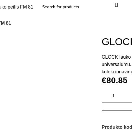
FM 81
GLOCK 
GLOCK lauko pe
universalumu. J
kolekcionavim
€
80.85
Produkto ko