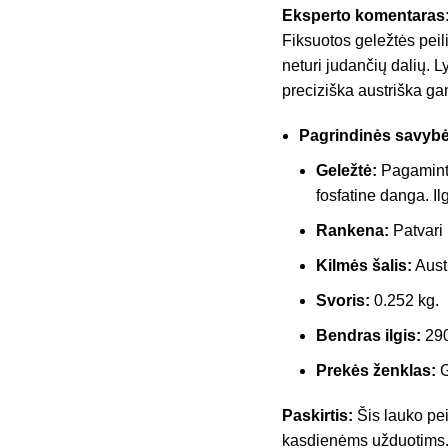
Eksperto komentaras
Fiksuotos geležtės peil
neturi judančių dalių. L
preciziška austriška g
Pagrindinės savybė
Geležtė:
Pagaminta
fosfatine danga. Il
Rankena:
Patvari 
Kilmės šalis:
Austr
Svoris:
0.252 kg.
Bendras ilgis:
29
Prekės ženklas:
G
Paskirtis:
Šis lauko pei
kasdienėms užduotims