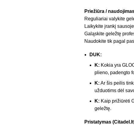
Priežiūra / naudojimas
Reguliariai valykite ge
Laikykite įrankį sausoje
Galąskite geležtę profe
Naudokite tik pagal pas
DUK:
K:
Kokia yra GLO
plieno, padengto f
K:
Ar šis peilis ti
užduotims dėl savo
K:
Kaip prižiūrėt
geležtę.
Pristatymas (Citadel.lt