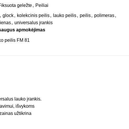
Fiksuota geležte
,
Peiliai
,
glock
,
kolekcinis peilis
,
lauko peilis
,
peilis
,
polimeras
,
lienas
,
universalus įrankis
 saugus apmokėjimas
ersalus lauko įrankis.
klavimui, išvykoms
izainas užtikrina