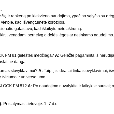
:
ležtę ir rankeną po kiekvieno naudojimo, ypač po sąlyčio su drėg
 vietoje, kad išvengtumėte korozijos.
sionaliu galąstuvu, kad išlaikytumėte aštrumą.
kirtį, vengdami pernelyg didelės jėgos ar netinkamo naudojimo.
CK FM 81 geležtės medžiaga?
A:
Geležtė pagaminta iš nerūdija
osfatine danga.
nkamas stovyklavimui?
A:
Taip, jis idealiai tinka stovyklavimui, i
 tvirtumo ir universalumo.
i GLOCK FM 81?
A:
Po naudojimo nuvalykite ir laikykite sausai; re
):
Pristatymas Lietuvoje: 1–7 d.d.