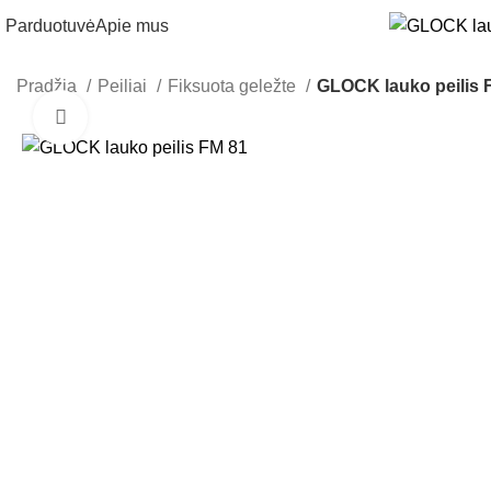
Parduotuvė
Apie mus
Pradžia
Peiliai
Fiksuota geležte
GLOCK lauko peilis 
Click to enlarge