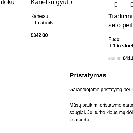
ntoku
Kanetsu gyuto
Tradicin
Kanetsu
In stock
šefo pei
€
342.00
Fudo
1 in stoc
€
41.
€
59.85
Pristatymas
Garantuojame pristatymą per
Mūsų patikimi pristatymo partner
saugiai. Jei turite klausimų d
komanda.