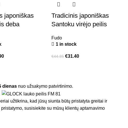
is japoniškas
Tradicinis japoniškas
lis deba
Santoku virėjo peilis
Fudo
k
1 in stock
90
€
31.40
€
44.85
5 dienas
nuo užsakymo patvirtinimo.
iai užtikrina, kad jūsų siunta būtų pristatyta greitai ir
ėl pristatymo, susisiekite su mūsų klientų aptarnavimo