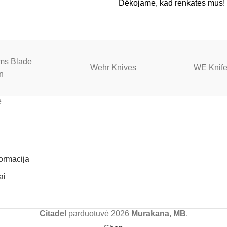
Dėkojame, kad renkates mus!
ams Blade
Wehr Knives
WE Knif
n
ė
formacija
ai
Citadel
parduotuvė
2026
Murakana, MB
.