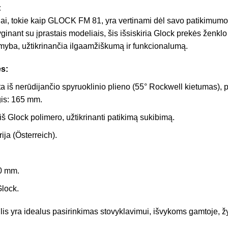
:
iai, tokie kaip GLOCK FM 81, yra vertinami dėl savo patikimumo 
yginant su įprastais modeliais, šis išsiskiria Glock prekės ženkl
amyba, užtikrinančia ilgaamžiškumą ir funkcionalumą.
s:
 iš nerūdijančio spyruoklinio plieno (55° Rockwell kietumas),
gis: 165 mm.
iš Glock polimero, užtikrinanti patikimą sukibimą.
ija (Österreich).
0 mm.
lock.
lis yra idealus pasirinkimas stovyklavimui, išvykoms gamtoje, ž
.