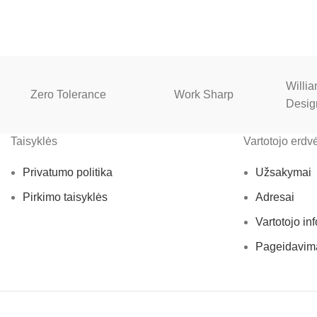
Willi
Zero Tolerance
Work Sharp
Desig
Taisyklės
Vartotojo erdv
Privatumo politika
Užsakymai
Pirkimo taisyklės
Adresai
Vartotojo in
Pageidavim