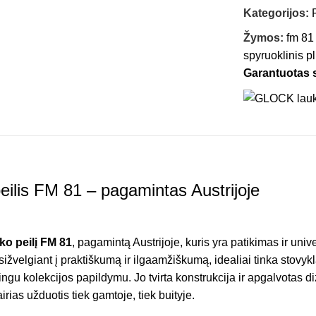
Kategorijos:
Žymos:
fm 81
spyruoklinis p
Garantuotas
ilis FM 81 – pagamintas Austrijoje
o peilį FM 81
, pagamintą Austrijoje, kuris yra patikimas ir univ
sižvelgiant į praktiškumą ir ilgaamžiškumą, idealiai tinka stovy
rtingu kolekcijos papildymu. Jo tvirta konstrukcija ir apgalvotas d
irias užduotis tiek gamtoje, tiek buityje.