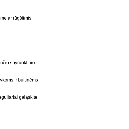
me ar rūgštimis.
nčio spyruoklinio
švykoms ir buitinėms
guliariai galąskite