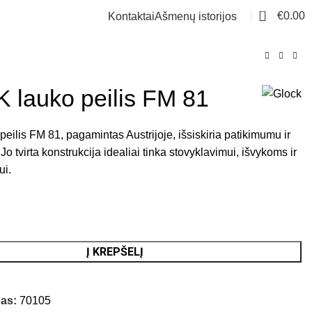
0
€
0.00
Kontaktai
Ašmenų istorijos
lauko peilis FM 81
ilis FM 81, pagamintas Austrijoje, išsiskiria patikimumu ir
o tvirta konstrukcija idealiai tinka stovyklavimui, išvykoms ir
ui.
Į KREPŠELĮ
das:
70105