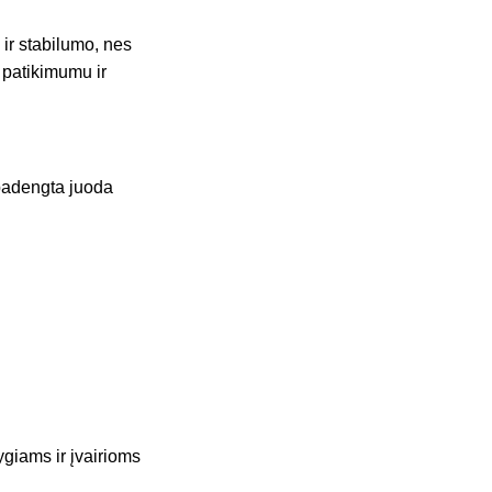
ir stabilumo, nes
o patikimumu ir
 padengta juoda
ygiams ir įvairioms