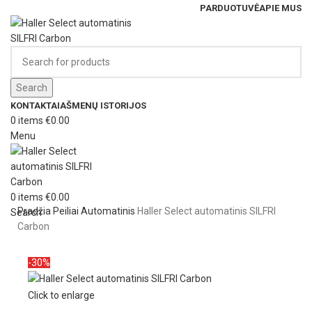
PARDUOTUVĖ
APIE MUS
Search
KONTAKTAI
AŠMENŲ ISTORIJOS
0
items
€
0.00
Menu
0
items
€
0.00
Pradžia
Peiliai
Automatinis
Haller Select automatinis SILFRI
Search
Carbon
-30%
Click to enlarge