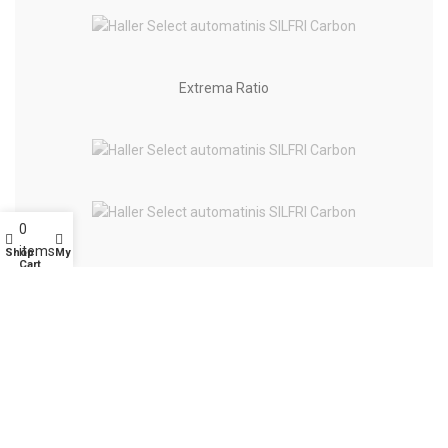
Extrema Ratio
0
items
Shop
My account
Cart
Diverse