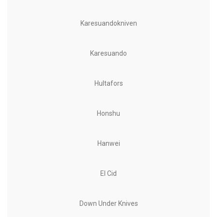
Karesuandokniven
Karesuando
Hultafors
Honshu
Hanwei
El Cid
Down Under Knives