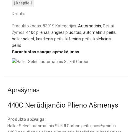
Į krepšelį
Dalintis:
Produkto kodas:
83919
Kategorijos:
Automatinis
,
Peiliai
Žymos:
440c plienas
,
anglies pluoštas
,
automatinis peilis
,
haller select
,
kasdienis peilis
,
kišeninis peilis
,
kolekcinis
peilis
Garantuotas saugus apmokėjimas
Aprašymas
440C Nerūdijančio Plieno Ašmenys
Produkto apžvalga:
Haller Select automatinis SILFRI Carbon peilis, pasižymintis