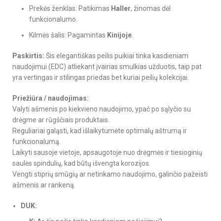
Prekės ženklas: Patikimas
Haller
, žinomas dėl
funkcionalumo.
Kilmės šalis: Pagamintas
Kinijoje
.
Paskirtis:
Šis elegantiškas peilis puikiai tinka kasdieniam
naudojimui (EDC) atliekant įvairias smulkias užduotis, taip pat
yra vertingas ir stilingas priedas bet kuriai peilių kolekcijai.
Priežiūra / naudojimas:
Valyti ašmenis po kiekvieno naudojimo, ypač po sąlyčio su
drėgme ar rūgščiais produktais.
Reguliariai galąsti, kad išlaikytumėte optimalų aštrumą ir
funkcionalumą.
Laikyti sausoje vietoje, apsaugotoje nuo drėgmės ir tiesioginių
saulės spindulių, kad būtų išvengta korozijos.
Vengti stiprių smūgių ar netinkamo naudojimo, galinčio pažeisti
ašmenis ar rankeną.
DUK: