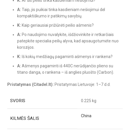
K:
Ar šis peilis tinka kasdieniam nešiojimui?
A:
Taip, jis puikiai tinka kasdieniam nešiojimui dėl
kompaktiškumo ir patikimų savybių.
K:
Kaip geriausiai prižiūrėti peilio ašmenis?
A:
Po naudojimo nuvalykite, išdžiovinkite ir retkarčiais
patepkite specialia peilių alyva, kad apsaugotumėte nuo
korozijos.
K:
Iš kokių medžiagų pagaminti ašmenys ir rankena?
A:
Ašmenys pagaminti iš 440C nerūdijančio plieno su
titano danga, o rankena – iš anglies pluošto (Carbon).
Pristatymas (Citadel.lt):
Pristatymas Lietuvoje: 1–7 d.d.
SVORIS
0.225 kg
China
KILMĖS ŠALIS