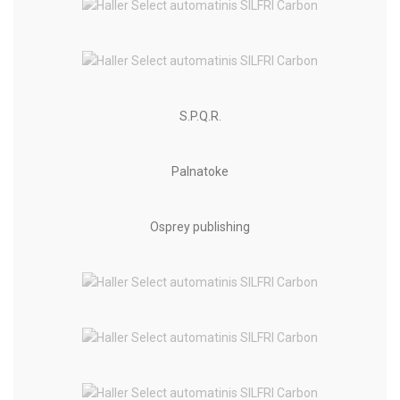
S.P.Q.R.
Palnatoke
Osprey publishing