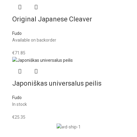
Original Japanese Cleaver
Fudo
Available on backorder
€
71.85
Japoniškas universalus peilis
Fudo
In stock
€
25.35