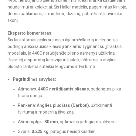
440C nerūdijančio plieno ašmenimis, idealiai tinka kasdieniam
naudojimui ar kolekcijai. Šis Haller modelis, pagamintas Kinijoje,
derina patikimumą ir modernų dizainą, pabrėžiantį savininko
skonį.
Eksperto komentaras:
Šis lankstomas peilis sujungia ilgaamžiškumą ir eleganciją,
būdingą aukščiausios klasės įrankiams. Lyginant su įprastais
modeliais, jo 440C nerūdijančio plieno ašmenys užtikrina
išskirtinį atsparumą korozijai ir ilgalaikį aštrumą, o anglies
pluošto rankena suteikia lengvumo ir tvirtumo.
Pagrindinės savybės:
Ašmenys:
440C nerūdijantis plienas
, padengtas pilka
titano danga.
Rankena:
Anglies pluoštas (Carbon)
, užtikrinanti
tvirtumą ir modernią išvaizdą.
Ašmenų ilgis:
80 mm
, optimalus patogiam valdymui.
Svoris:
0.225 kg
, patogus nešioti kasdien.