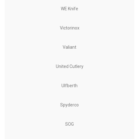
WE Knife
Victorinox
Valiant
United Cutlery
Ulfberth
Spyderco
SOG