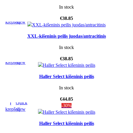
In stock
Į
Quick
€
38.85
krepšelį
view
XXL-kišeninis peilis juodas/antracitinis
In stock
Į
Quick
€
38.85
krepšelį
view
Haller Select kišeninis peilis
In stock
€
44.85
Į
Quick
-30%
krepšelį
view
Haller Select kišeninis peilis