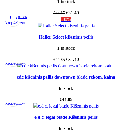
1 in stock
€
31.40
€
44.85
Į
Quick
-30%
krepšelį
view
Haller Select kišeninis peilis
1 in stock
Į
Quick
€
31.40
€
44.85
krepšelį
view
edc kišeninis peilis downtown blade rekom. kaina
In stock
Į
Quick
€
44.85
krepšelį
view
e.d.c. legal blade Kišeninis peilis
In stock