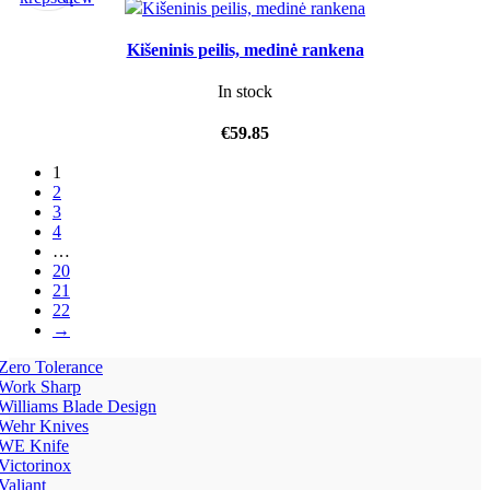
Kišeninis peilis, medinė rankena
In stock
€
59.85
1
2
3
4
…
20
21
22
→
Zero Tolerance
Work Sharp
Williams Blade Design
Wehr Knives
WE Knife
Victorinox
Valiant