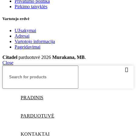
Privatumo politika
Pirkimo taisyklės
Vartotojo erdvė
Užsakymai
Adresai
Vartotojo informacija
Pageidavimai
Citadel
parduotuvė
2026
Murakana, MB
.
Close
PRADINIS
PARDUOTUVĖ
KONTAKTAI