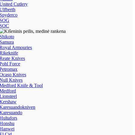
United Cutlery
Ulfberth
Spyderco
SOG
SOC
Shikoto
Samura
Royal Armouries
Rikeknife
Reate Knives
Pohl Force
Petromax
Ocaso Knives
Null Knives
Medford Knife & Tool
Medford
Lionsteel
Kershaw
Karesuandokniven
Karesuando
Hultafors
Honshu
Hanwei
El Cid