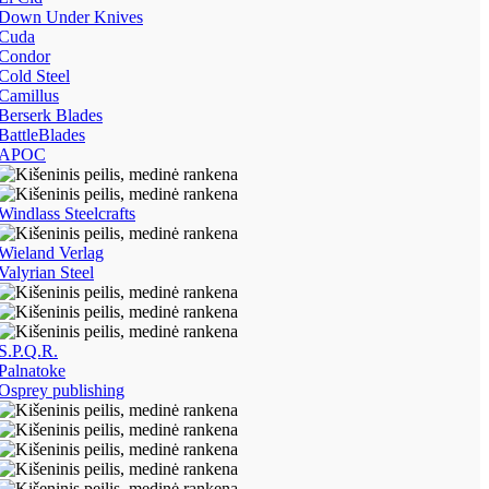
Down Under Knives
Cuda
Condor
Cold Steel
Camillus
Berserk Blades
BattleBlades
APOC
Windlass Steelcrafts
Wieland Verlag
Valyrian Steel
S.P.Q.R.
Palnatoke
Osprey publishing