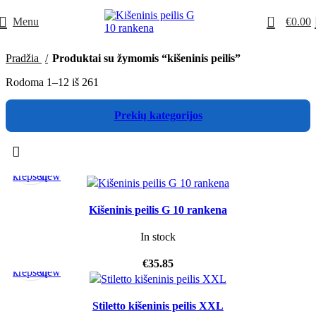
0
Menu
€
0.00
Pradžia
Produktai su žymomis “kišeninis peilis”
Rodoma 1–12 iš 261
Prekių kategorijos
Į
Quick
krepšelį
view
Kišeninis peilis G 10 rankena
In stock
Į
Quick
€
35.85
krepšelį
view
Stiletto kišeninis peilis XXL