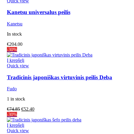
Quick view
Kanetsu universalus peilis
Kanetsu
In stock
€
204.00
-30%
Į krepšelį
Quick view
Tradicinis japoniškas virtuvinis peilis Deba
Fudo
1 in stock
€
74.85
€
52.40
-30%
Į krepšelį
Quick view