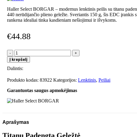
Haller Select BORGAR – modernus lenktinis peilis su titanu paden
440 nerūdijančio plieno geležte. Sveriantis 150 g, šis EDC įrankis s
rankena idealiai tinka kasdieniam nešiojimui ir išvykoms.
€
44.88
produkto
kiekis:
Į krepšelį
Haller
Dalintis:
Select
BORGAR
Produkto kodas:
83922
Kategorijos:
Lenktinis
,
Peiliai
Garantuotas saugus apmokėjimas
Aprašymas
Titanu Padengta Geležtė