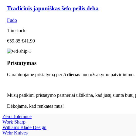
Tradicinis japoniškas šefo peilis deba
Fudo
1 in stock
€
59.85
€
41.90
Pristatymas
Garantuojame pristatymą per
5 dienas
nuo užsakymo patvirtinimo.
Mūsų patikimi pristatymo partneriai užtikrina, kad jūsų siunta būtų p
Dėkojame, kad renkates mus!
Zero Tolerance
Work Sharp
Williams Blade Design
Wehr Knives