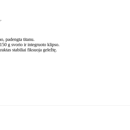
.
o, padengta titanu.
150 g svorio ir integruoto klipso.
ktas stabiliai fiksuoja geležtę.