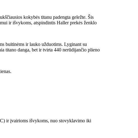
aukščiausios kokybės titanu padengta geležte. Šis
mui ir išvykoms, atspindintis Haller prekės ženklo
rioms buitinėms ir lauko užduotims. Lyginant su
a titano danga, bet ir tvirta 440 nerūdijančio plieno
ienas.
EDC) ir įvairioms išvykoms, nuo stovyklavimo iki