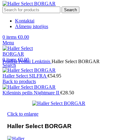
Search
Kontaktai
Ašmenų istorijos
0
items
€
0.00
Menu
0
items
€
0.00
Pradžia
Peiliai
Lenktinis
Haller Select BORGAR
Search
Haller Select SILFRA
€
54.95
Back to products
Kišeninis peilis Nightmare II
€
28.50
Click to enlarge
Haller Select BORGAR