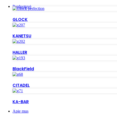
Parduotuvė
GLOCK
KANETSU
HALLER
BlackField
CITADEL
KA-BAR
Apie mus