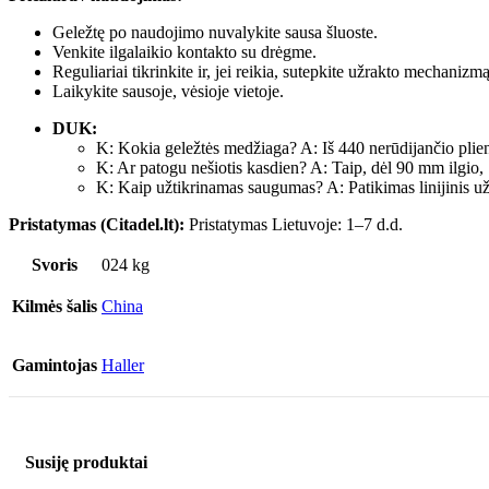
Geležtę po naudojimo nuvalykite sausa šluoste.
Venkite ilgalaikio kontakto su drėgme.
Reguliariai tikrinkite ir, jei reikia, sutepkite užrakto mechanizmą
Laikykite sausoje, vėsioje vietoje.
DUK:
K: Kokia geležtės medžiaga? A: Iš 440 nerūdijančio plien
K: Ar patogu nešiotis kasdien? A: Taip, dėl 90 mm ilgio, 
K: Kaip užtikrinamas saugumas? A: Patikimas linijinis užra
Pristatymas (Citadel.lt):
Pristatymas Lietuvoje: 1–7 d.d.
Svoris
024 kg
Kilmės šalis
China
Gamintojas
Haller
Susiję produktai