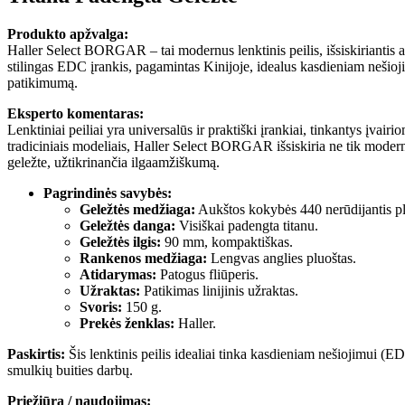
Produkto apžvalga:
Haller Select BORGAR – tai modernus lenktinis peilis, išsiskiriantis 
stilingas EDC įrankis, pagamintas Kinijoje, idealus kasdieniam nešioji
patikimumą.
Eksperto komentaras:
Lenktiniai peiliai yra universalūs ir praktiški įrankiai, tinkantys įvai
tradiciniais modeliais, Haller Select BORGAR išsiskiria ne tik moderni
geležte, užtikrinančia ilgaamžiškumą.
Pagrindinės savybės:
Geležtės medžiaga:
Aukštos kokybės 440 nerūdijantis pl
Geležtės danga:
Visiškai padengta titanu.
Geležtės ilgis:
90 mm, kompaktiškas.
Rankenos medžiaga:
Lengvas anglies pluoštas.
Atidarymas:
Patogus fliūperis.
Užraktas:
Patikimas linijinis užraktas.
Svoris:
150 g.
Prekės ženklas:
Haller.
Paskirtis:
Šis lenktinis peilis idealiai tinka kasdieniam nešiojimui (
smulkių buities darbų.
Priežiūra / naudojimas: