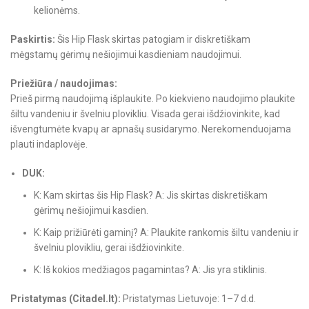
kelionėms.
Paskirtis:
Šis Hip Flask skirtas patogiam ir diskretiškam
mėgstamų gėrimų nešiojimui kasdieniam naudojimui.
Priežiūra / naudojimas:
Prieš pirmą naudojimą išplaukite. Po kiekvieno naudojimo plaukite
šiltu vandeniu ir švelniu plovikliu. Visada gerai išdžiovinkite, kad
išvengtumėte kvapų ar apnašų susidarymo. Nerekomenduojama
plauti indaplovėje.
DUK:
K: Kam skirtas šis Hip Flask? A: Jis skirtas diskretiškam
gėrimų nešiojimui kasdien.
K: Kaip prižiūrėti gaminį? A: Plaukite rankomis šiltu vandeniu ir
švelniu plovikliu, gerai išdžiovinkite.
K: Iš kokios medžiagos pagamintas? A: Jis yra stiklinis.
Pristatymas (Citadel.lt):
Pristatymas Lietuvoje: 1–7 d.d.