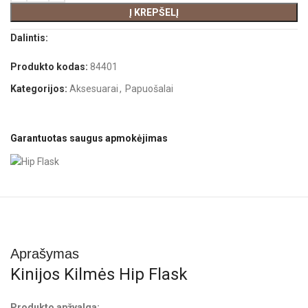
Į KREPŠELĮ
Dalintis:
Produkto kodas:
84401
Kategorijos:
Aksesuarai
,
Papuošalai
Garantuotas saugus apmokėjimas
Aprašymas
Kinijos Kilmės Hip Flask
Produkto apžvalga: