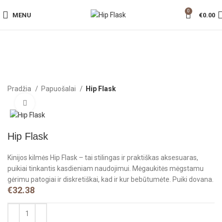
0
MENU
€
0.00
Pradžia
Papuošalai
Hip Flask
Click to enlarge
Hip Flask
Kinijos kilmės Hip Flask – tai stilingas ir praktiškas aksesuaras,
puikiai tinkantis kasdieniam naudojimui. Mėgaukitės mėgstamu
gėrimu patogiai ir diskretiškai, kad ir kur bebūtumėte. Puiki dovana.
€
32.38