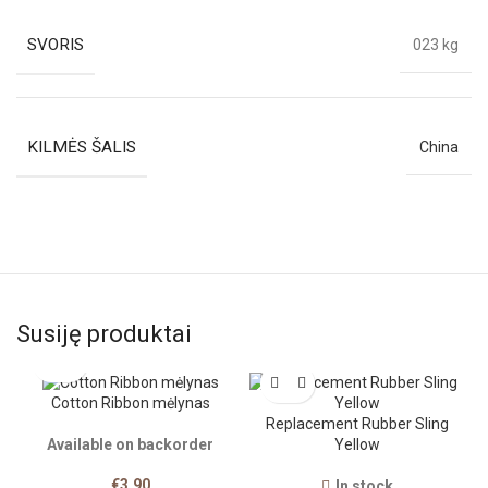
SVORIS
023 kg
KILMĖS ŠALIS
China
Susiję produktai
Cotton Ribbon mėlynas
Replacement Rubber Sling
Yellow
Available on backorder
€
3.90
In stock