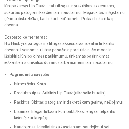
Kinijos kilmės Hip Flask – tai stilingas ir praktiškas aksesuaras,
sukurtas patogiam kasdieniam naudojimui. Mėgaukitės mėgstamu
gėrimu diskretiškai, kad ir kur bebūtumėte. Puikiai tinka ir kaip
dovana.
Eksperto komentaras:
Hip Flask yra patogus ir stilingas aksesuaras, idealiai tinkantis
dovanai. Lyginant su kitais panašiais produktais, šis modelis
išsiskiria Kinijos kilmės patikimumu. tinkamas pasirinkimas
ieškantiems unikalios dovanos arba asmeniniam naudojimui.
Pagrindinės savybės:
Kilmės šalis: Kinija.
Produkto tipas: Stiklinis Hip Flask (alkoholio butelis).
Paskirtis: Skirtas patogiam ir diskretiškam gėrimų nešiojimui.
Dizainas: Elegantiškas ir kompaktiškas, lengvai telpantis
kišenėje ar krepšyje.
Naudojimas: Idealiai tinka kasdieniam naudojimui bei