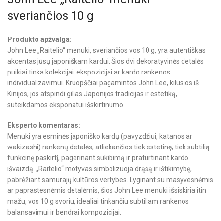
sveriančios 10 g
Produkto apžvalga:
John Lee „Raitelio“ menuki, sveriančios vos 10 g, yra autentiškas
akcentas jūsų japoniškam kardui. Šios dvi dekoratyvinės detalės
puikiai tinka kolekcijai, ekspozicijai ar kardo rankenos
individualizavimui. Kruopščiai pagamintos John Lee, kilusios iš
Kinijos, jos atspindi gilias Japonijos tradicijas ir estetiką,
suteikdamos eksponatui išskirtinumo.
Eksperto komentaras:
Menuki yra esminės japoniško kardų (pavyzdžiui, katanos ar
wakizashi) rankenų detalės, atliekančios tiek estetinę, tiek subtilią
funkcinę paskirtį, pagerinant sukibimą ir praturtinant kardo
išvaizdą. „Raitelio“ motyvas simbolizuoja drąsą ir ištikimybę,
pabrėžiant samurajų kultūros vertybes. Lyginant su masyvesnėmis
ar paprastesnėmis detalėmis, šios John Lee menuki išsiskiria itin
mažu, vos 10 g svoriu, idealiai tinkančiu subtiliam rankenos
balansavimui ir bendrai kompozicijai.