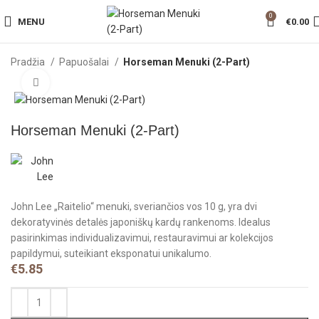
0
MENU
€
0.00
Pradžia
Papuošalai
Horseman Menuki (2-Part)
Click to enlarge
Horseman Menuki (2-Part)
John Lee „Raitelio“ menuki, sveriančios vos 10 g, yra dvi
dekoratyvinės detalės japoniškų kardų rankenoms. Idealus
pasirinkimas individualizavimui, restauravimui ar kolekcijos
papildymui, suteikiant eksponatui unikalumo.
€
5.85