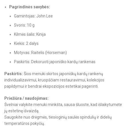
Pagrindinės savybės:
Gamintojas: John Lee
Svoris: 10 g
Kilmės šalis: Kinija
Kiekis: 2 dalys
Motyvas: Raitelis (Horseman)
Paskirtis: Dekoruoti japoniško kardų rankenas
Paskirtis:
Šios menuki skirtos japoniškų kardų rankenų
individualizavimui, kruopščiam restauravimui, kolekcijos
papildymui ir bendrai ekspozicijos estetikai pagerinti.
Priežiūra / naudojimas:
Švelniai valykite menuki minkšta, sausa šluoste, kad išlaikytumėte
jų estetinę išvaizdą.
Saugokite nuo drėgmės, tiesioginių saulės spindulių ir didelių
temperatūros pokyčių.