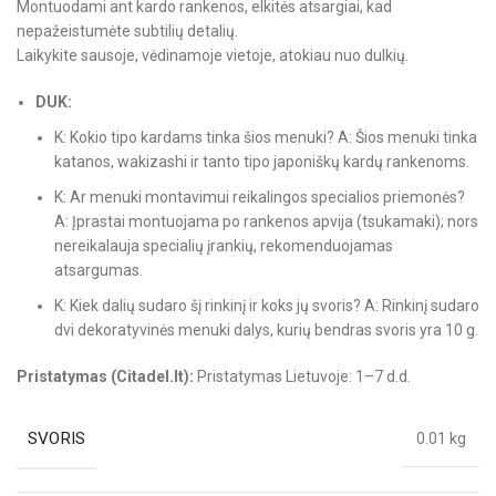
Montuodami ant kardo rankenos, elkitės atsargiai, kad
nepažeistumėte subtilių detalių.
Laikykite sausoje, vėdinamoje vietoje, atokiau nuo dulkių.
DUK:
K: Kokio tipo kardams tinka šios menuki? A: Šios menuki tinka
katanos, wakizashi ir tanto tipo japoniškų kardų rankenoms.
K: Ar menuki montavimui reikalingos specialios priemonės?
A: Įprastai montuojama po rankenos apvija (tsukamaki); nors
nereikalauja specialių įrankių, rekomenduojamas
atsargumas.
K: Kiek dalių sudaro šį rinkinį ir koks jų svoris? A: Rinkinį sudaro
dvi dekoratyvinės menuki dalys, kurių bendras svoris yra 10 g.
Pristatymas (Citadel.lt):
Pristatymas Lietuvoje: 1–7 d.d.
SVORIS
0.01 kg