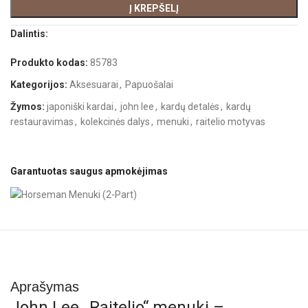
Į KREPŠELĮ
Dalintis:
Produkto kodas:
85783
Kategorijos:
Aksesuarai
,
Papuošalai
Žymos:
japoniški kardai
,
john lee
,
kardų detalės
,
kardų
restauravimas
,
kolekcinės dalys
,
menuki
,
raitelio motyvas
Garantuotas saugus apmokėjimas
Aprašymas
John Lee „Raitelio“ menuki –