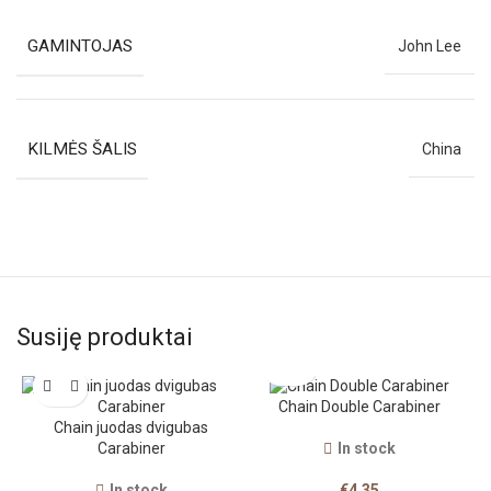
GAMINTOJAS
John Lee
KILMĖS ŠALIS
China
Susiję produktai
Chain Double Carabiner
Chain juodas dvigubas
Carabiner
In stock
In stock
€
4.35