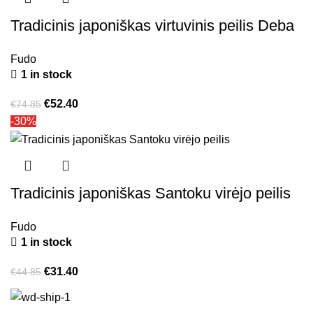
Tradicinis japoniškas virtuvinis peilis Deba
Fudo
1 in stock
€
52.40
€
74.85
-30%
Tradicinis japoniškas Santoku virėjo peilis
Fudo
1 in stock
€
31.40
€
44.85