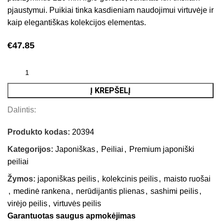
pjaustymui. Puikiai tinka kasdieniam naudojimui virtuvėje ir
kaip elegantiškas kolekcijos elementas.
€
47.85
Į KREPŠELĮ
Dalintis:
Produkto kodas:
20394
Kategorijos:
Japoniškas
,
Peiliai
,
Premium japoniški
peiliai
Žymos:
japoniškas peilis
,
kolekcinis peilis
,
maisto ruošai
,
medinė rankena
,
nerūdijantis plienas
,
sashimi peilis
,
virėjo peilis
,
virtuvės peilis
Garantuotas saugus apmokėjimas