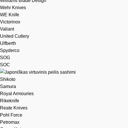
Williams Blade Design
Wehr Knives
WE Knife
Victorinox
Valiant
United Cutlery
Ulfberth
Spyderco
SOG
SOC
Shikoto
Samura
Royal Armouries
Rikeknife
Reate Knives
Pohl Force
Petromax