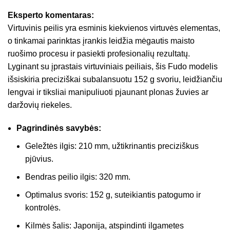
Eksperto komentaras:
Virtuvinis peilis yra esminis kiekvienos virtuvės elementas,
o tinkamai parinktas įrankis leidžia mėgautis maisto
ruošimo procesu ir pasiekti profesionalių rezultatų.
Lyginant su įprastais virtuviniais peiliais, šis Fudo modelis
išsiskiria preciziškai subalansuotu 152 g svoriu, leidžiančiu
lengvai ir tiksliai manipuliuoti pjaunant plonas žuvies ar
daržovių riekeles.
Pagrindinės savybės:
Geležtės ilgis: 210 mm, užtikrinantis preciziškus
pjūvius.
Bendras peilio ilgis: 320 mm.
Optimalus svoris: 152 g, suteikiantis patogumo ir
kontrolės.
Kilmės šalis: Japonija, atspindinti ilgametes