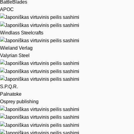
BattleBlades
APOC
Windlass Steelcrafts
Wieland Verlag
Valyrian Steel
S.P.Q.R.
Palnatoke
Osprey publishing