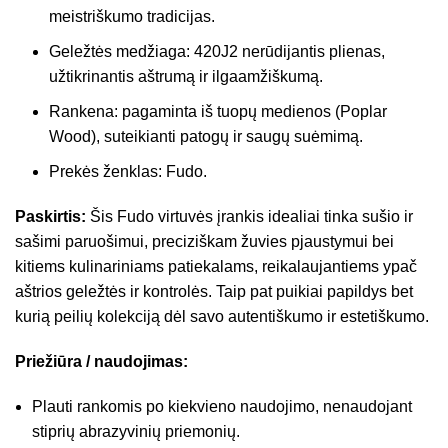
meistriškumo tradicijas.
Geležtės medžiaga: 420J2 nerūdijantis plienas,
užtikrinantis aštrumą ir ilgaamžiškumą.
Rankena: pagaminta iš tuopų medienos (Poplar
Wood), suteikianti patogų ir saugų suėmimą.
Prekės ženklas: Fudo.
Paskirtis:
Šis Fudo virtuvės įrankis idealiai tinka sušio ir
sašimi paruošimui, preciziškam žuvies pjaustymui bei
kitiems kulinariniams patiekalams, reikalaujantiems ypač
aštrios geležtės ir kontrolės. Taip pat puikiai papildys bet
kurią peilių kolekciją dėl savo autentiškumo ir estetiškumo.
Priežiūra / naudojimas:
Plauti rankomis po kiekvieno naudojimo, nenaudojant
stiprių abrazyvinių priemonių.