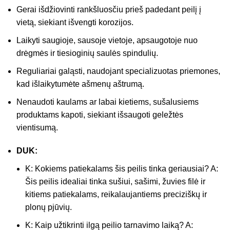
Gerai išdžiovinti rankšluosčiu prieš padedant peilį į
vietą, siekiant išvengti korozijos.
Laikyti saugioje, sausoje vietoje, apsaugotoje nuo
drėgmės ir tiesioginių saulės spindulių.
Reguliariai galąsti, naudojant specializuotas priemones,
kad išlaikytumėte ašmenų aštrumą.
Nenaudoti kaulams ar labai kietiems, sušalusiems
produktams kapoti, siekiant išsaugoti geležtės
vientisumą.
DUK:
K: Kokiems patiekalams šis peilis tinka geriausiai? A:
Šis peilis idealiai tinka sušiui, sašimi, žuvies filė ir
kitiems patiekalams, reikalaujantiems preciziškų ir
plonų pjūvių.
K: Kaip užtikrinti ilgą peilio tarnavimo laiką? A: