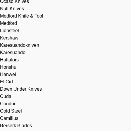
Ocaso Knives
Null Knives
Medford Knife & Tool
Medford
Lionsteel
Kershaw
Karesuandokniven
Karesuando
Hultafors
Honshu
Hanwei
El Cid
Down Under Knives
Cuda
Condor
Cold Steel
Camillus
Berserk Blades