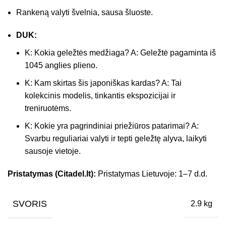
Rankeną valyti švelnia, sausa šluoste.
DUK:
K: Kokia geležtės medžiaga? A: Geležtė pagaminta iš
1045 anglies plieno.
K: Kam skirtas šis japoniškas kardas? A: Tai
kolekcinis modelis, tinkantis ekspozicijai ir
treniruotėms.
K: Kokie yra pagrindiniai priežiūros patarimai? A:
Svarbu reguliariai valyti ir tepti geležtę alyva, laikyti
sausoje vietoje.
Pristatymas (Citadel.lt):
Pristatymas Lietuvoje: 1–7 d.d.
SVORIS
2.9 kg