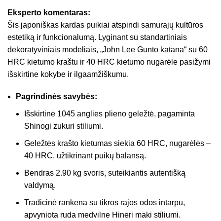
Eksperto komentaras:
Šis japoniškas kardas puikiai atspindi samurajų kultūros
estetiką ir funkcionalumą. Lyginant su standartiniais
dekoratyviniais modeliais, „John Lee Gunto katana“ su 60
HRC kietumo kraštu ir 40 HRC kietumo nugarėle pasižymi
išskirtine kokybe ir ilgaamžiškumu.
Pagrindinės savybės:
Išskirtinė 1045 anglies plieno geležtė, pagaminta
Shinogi zukuri stiliumi.
Geležtės krašto kietumas siekia 60 HRC, nugarėlės –
40 HRC, užtikrinant puikų balansą.
Bendras 2.90 kg svoris, suteikiantis autentišką
valdymą.
Tradicinė rankena su tikros rajos odos intarpu,
apvyniota ruda medvilne Hineri maki stiliumi.