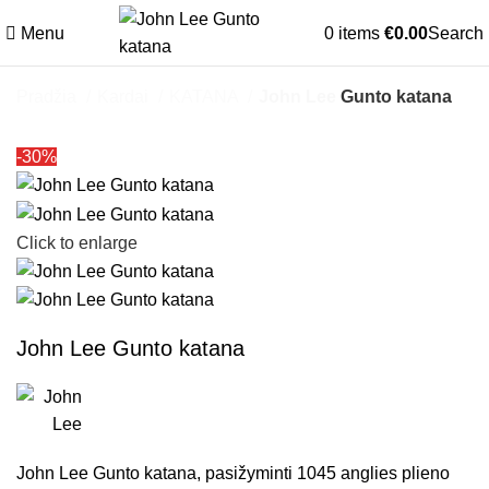
Menu
0
items
€
0.00
Search
Pradžia
Kardai
KATANA
John Lee Gunto katana
-30%
Click to enlarge
John Lee Gunto katana
John Lee Gunto katana, pasižyminti 1045 anglies plieno