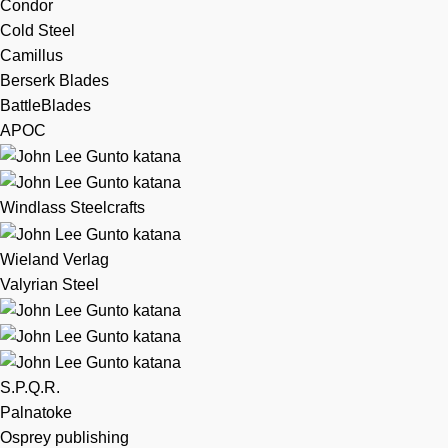
Condor
Cold Steel
Camillus
Berserk Blades
BattleBlades
APOC
Windlass Steelcrafts
Wieland Verlag
Valyrian Steel
S.P.Q.R.
Palnatoke
Osprey publishing