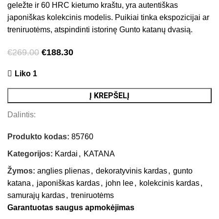
geležte ir 60 HRC kietumo kraštu, yra autentiškas
japoniškas kolekcinis modelis. Puikiai tinka ekspozicijai ar
treniruotėms, atspindinti istorinę Gunto katanų dvasią.
€
269.00
€
188.30
Liko 1
Į KREPŠELĮ
Dalintis:
Produkto kodas:
85760
Kategorijos:
Kardai
,
KATANA
Žymos:
anglies plienas
,
dekoratyvinis kardas
,
gunto
katana
,
japoniškas kardas
,
john lee
,
kolekcinis kardas
,
samurajų kardas
,
treniruotėms
Garantuotas saugus apmokėjimas