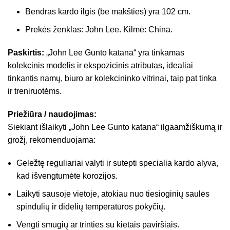
Bendras kardo ilgis (be makšties) yra 102 cm.
Prekės ženklas: John Lee. Kilmė: China.
Paskirtis:
„John Lee Gunto katana“ yra tinkamas
kolekcinis modelis ir ekspozicinis atributas, idealiai
tinkantis namų, biuro ar kolekcininko vitrinai, taip pat tinka
ir treniruotėms.
Priežiūra / naudojimas:
Siekiant išlaikyti „John Lee Gunto katana“ ilgaamžiškumą ir
grožį, rekomenduojama:
Geležtę reguliariai valyti ir sutepti specialia kardo alyva,
kad išvengtumėte korozijos.
Laikyti sausoje vietoje, atokiau nuo tiesioginių saulės
spindulių ir didelių temperatūros pokyčių.
Vengti smūgių ar trinties su kietais paviršiais.