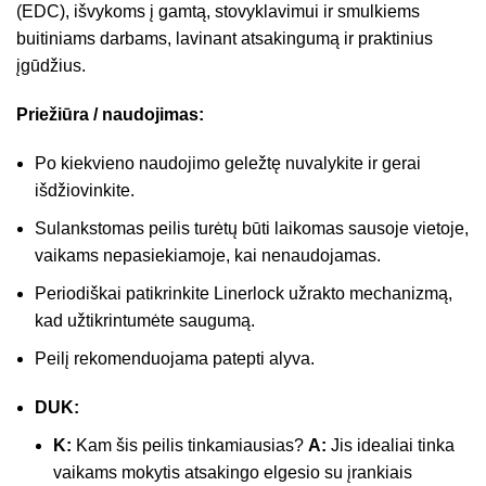
(EDC), išvykoms į gamtą, stovyklavimui ir smulkiems
buitiniams darbams, lavinant atsakingumą ir praktinius
įgūdžius.
Priežiūra / naudojimas:
Po kiekvieno naudojimo geležtę nuvalykite ir gerai
išdžiovinkite.
Sulankstomas peilis turėtų būti laikomas sausoje vietoje,
vaikams nepasiekiamoje, kai nenaudojamas.
Periodiškai patikrinkite Linerlock užrakto mechanizmą,
kad užtikrintumėte saugumą.
Peilį rekomenduojama patepti alyva.
DUK:
K:
Kam šis peilis tinkamiausias?
A:
Jis idealiai tinka
vaikams mokytis atsakingo elgesio su įrankiais