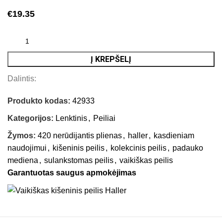
€
19.35
Į KREPŠELĮ
Dalintis:
Produkto kodas:
42933
Kategorijos:
Lenktinis
,
Peiliai
Žymos:
420 nerūdijantis plienas
,
haller
,
kasdieniam
naudojimui
,
kišeninis peilis
,
kolekcinis peilis
,
padauko
mediena
,
sulankstomas peilis
,
vaikiškas peilis
Garantuotas saugus apmokėjimas