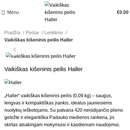
Menu
€
0.00
Pradžia
Peiliai
Lenktinis
Vaikiškas kišeninis peilis Haller
Click to enlarge
Vaikiškas kišeninis peilis Haller
„Haller“ vaikiškas kišeninis peilis (0.09 kg) – saugus,
lengvas ir kompaktiškas įrankis, idealus jauniesiems
nuotykių ieškotojams. Su patvaria 420 nerūdijančio plieno
geležte ir elegantiška Padauko medienos rankena, jis
skirtas atsakingam mokymuisi ir kasdieniam naudojimui.