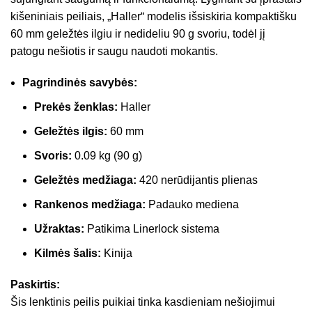
kišeniniais peiliais, „Haller“ modelis išsiskiria kompaktišku
60 mm geležtės ilgiu ir nedideliu 90 g svoriu, todėl jį
patogu nešiotis ir saugu naudoti mokantis.
Pagrindinės savybės:
Prekės ženklas:
Haller
Geležtės ilgis:
60 mm
Svoris:
0.09 kg (90 g)
Geležtės medžiaga:
420 nerūdijantis plienas
Rankenos medžiaga:
Padauko mediena
Užraktas:
Patikima Linerlock sistema
Kilmės šalis:
Kinija
Paskirtis:
Šis lenktinis peilis puikiai tinka kasdieniam nešiojimui