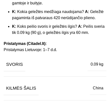
gamtoje ir buityje.
K:
Kokia geležtės medžiaga naudojama?
A:
Geležtė
pagaminta iš patvaraus 420 nerūdijančio plieno.
K:
Koks peilio svoris ir geležtės ilgis?
A:
Peilis sveria
tik 0.09 kg (90 g), o geležtės ilgis yra 60 mm.
Pristatymas (Citadel.lt):
Pristatymas Lietuvoje: 1–7 d.d.
SVORIS
0.09 kg
KILMĖS ŠALIS
China