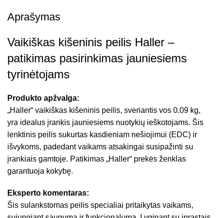
Aprašymas
Vaikiškas kišeninis peilis Haller –
patikimas pasirinkimas jauniesiems
tyrinėtojams
Produkto apžvalga:
„Haller“ vaikiškas kišeninis peilis, sveriantis vos 0.09 kg,
yra idealus įrankis jauniesiems nuotykių ieškotojams. Šis
lenktinis peilis sukurtas kasdieniam nešiojimui (EDC) ir
išvykoms, padedant vaikams atsakingai susipažinti su
įrankiais gamtoje. Patikimas „Haller“ prekės ženklas
garantuoja kokybę.
Eksperto komentaras:
Šis sulankstomas peilis specialiai pritaikytas vaikams,
sujungiant saugumą ir funkcionalumą. Lyginant su įprastais