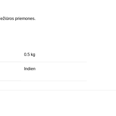
riežiūros priemones.
0.5 kg
Indien