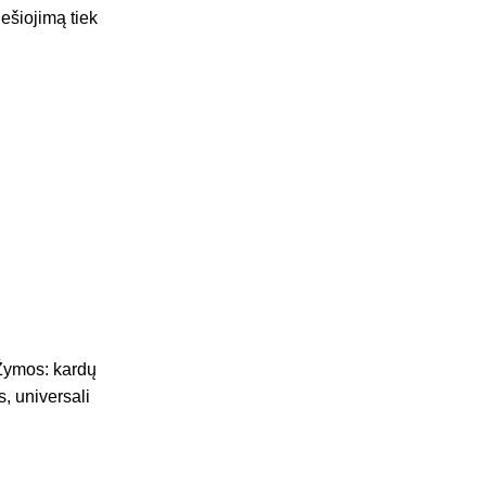
ešiojimą tiek
Žymos:
kardų
s
,
universali