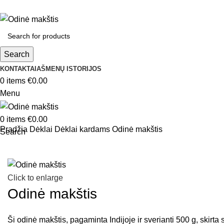
Search
KONTAKTAI
AŠMENŲ ISTORIJOS
0
items
€
0.00
Menu
0
items
€
0.00
Pradžia
Dėklai
Dėklai kardams
Odinė makštis
Search
Click to enlarge
Odinė makštis
Ši odinė makštis, pagaminta Indijoje ir sverianti 500 g, skirta sa