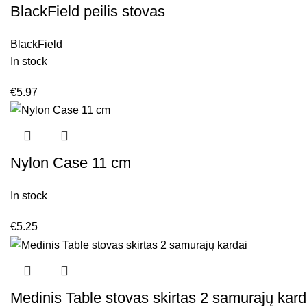
BlackField peilis stovas
BlackField
In stock
€
5.97
Nylon Case 11 cm
In stock
€
5.25
Medinis Table stovas skirtas 2 samurajų kard