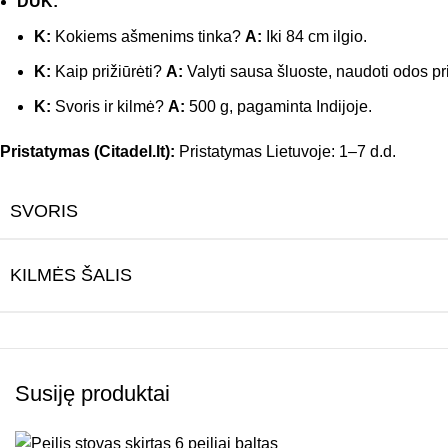
DUK:
K:
Kokiems ašmenims tinka?
A:
Iki 84 cm ilgio.
K:
Kaip prižiūrėti?
A:
Valyti sausa šluoste, naudoti odos p
K:
Svoris ir kilmė?
A:
500 g, pagaminta Indijoje.
Pristatymas (Citadel.lt):
Pristatymas Lietuvoje: 1–7 d.d.
SVORIS
KILMĖS ŠALIS
Susiję produktai