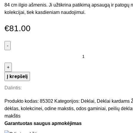
84 cm ilgio ašmenis. Ji užtikrina patikimą apsaugą ir patogų n
kolekcijai, tiek kasdieniam naudojimui.
€
81.00
Į krepšelį
Dalintis:
Produkto kodas:
85302
Kategorijos:
Dėklai
,
Dėklai kardams
dėklas
,
kolekcinei
,
odine makstis
,
odos gaminiai
,
peilių dėkla
makštis
Garantuotas saugus apmokėjimas