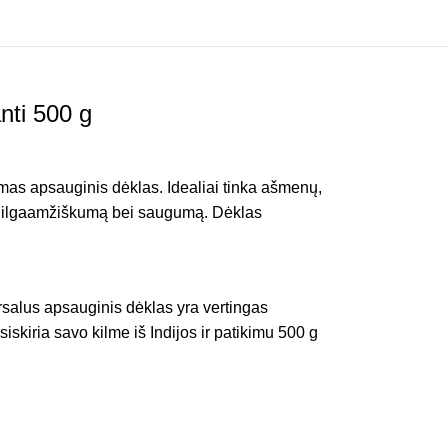
nti 500 g
kimas apsauginis dėklas. Idealiai tinka ašmenų,
t jų ilgaamžiškumą bei saugumą. Dėklas
rsalus apsauginis dėklas yra vertingas
skiria savo kilme iš Indijos ir patikimu 500 g