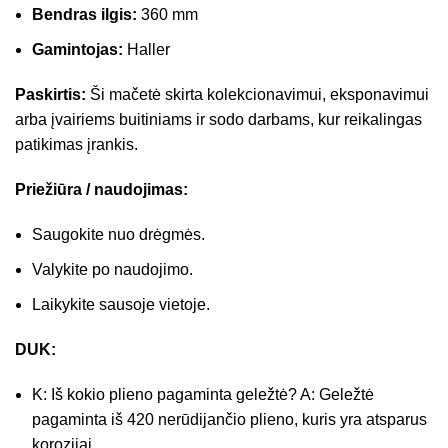
Bendras ilgis:
360 mm
Gamintojas:
Haller
Paskirtis:
Ši mačetė skirta kolekcionavimui, eksponavimui
arba įvairiems buitiniams ir sodo darbams, kur reikalingas
patikimas įrankis.
Priežiūra / naudojimas:
Saugokite nuo drėgmės.
Valykite po naudojimo.
Laikykite sausoje vietoje.
DUK:
K: Iš kokio plieno pagaminta geležtė? A: Geležtė
pagaminta iš 420 nerūdijančio plieno, kuris yra atsparus
korozijai.