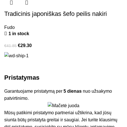
Tradicinis japoniškas šefo peilis nakiri
Fudo
1 in stock
€
29.30
€
41.85
Pristatymas
Garantuojame pristatymą per
5 dienas
nuo užsakymo
patvirtinimo.
Mūsų patikimi pristatymo partneriai užtikrina, kad jūsų
siunta būtų pristatyta greitai ir saugiai. Jei turite klausimų
dėl pristatymo, susisiekite su mūsų klientų aptarnavimo