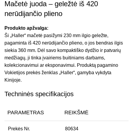
Mačetė juoda – geležtė iš 420
nerūdijančio plieno
Produkto apžvalga:
Ši „Haller“ mačetė pasižymi 230 mm ilgio geležte,
pagaminta iš 420 nerūdijančio plieno, o jos bendras ilgis
siekia 360 mm. Dėl savo kompaktiško dydžio ir patvarių
medžiagų, ji tinka įvairiems buitiniams darbams,
kolekcionavimui ar eksponavimui. Produktą pagamino
Vokietijos prekės ženklas „Haller“, gamyba vykdyta
Kinijoje.
Techninės specifikacijos
PARAMETRAS
REIKŠMĖ
Prekės Nr.
80634