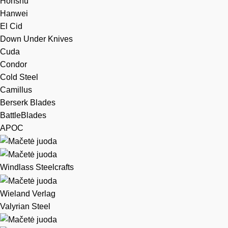
Honshu
Hanwei
El Cid
Down Under Knives
Cuda
Condor
Cold Steel
Camillus
Berserk Blades
BattleBlades
APOC
Windlass Steelcrafts
Wieland Verlag
Valyrian Steel