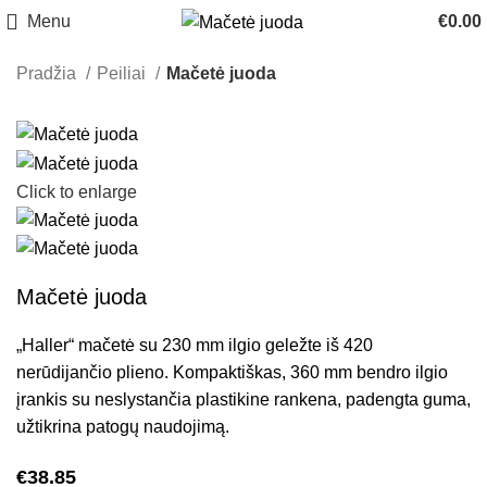
Menu
€
0.00
Pradžia
Peiliai
Mačetė juoda
Click to enlarge
Mačetė juoda
„Haller“ mačetė su 230 mm ilgio geležte iš 420
nerūdijančio plieno. Kompaktiškas, 360 mm bendro ilgio
įrankis su neslystančia plastikine rankena, padengta guma,
užtikrina patogų naudojimą.
€
38.85