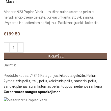
Maserin 923 Poplar Black – itališkas sulankstomas peilis su
nerūdijančio plieno geležte, puikiai tinkantis stovyklavimui,
išvykoms ir kasdieniam nešiojimui. Patikimas įrankis kolekcijai.
€
199.50
Į KREPŠELĮ
Dalintis:
Produkto kodas:
74346
Kategorijos:
Fiksuota geležte
,
Peiliai
Žymos:
edc peilis
,
italų peilis
,
kolekcinis peilis
,
maserin
,
peilis
,
sandvik plienas
,
sulankstomas peilis
,
tuopos medienos rankena
Garantuotas saugus apmokėjimas