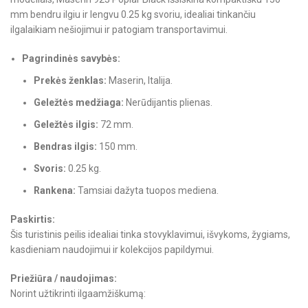
mm bendru ilgiu ir lengvu 0.25 kg svoriu, idealiai tinkančiu
ilgalaikiam nešiojimui ir patogiam transportavimui.
Pagrindinės savybės:
Prekės ženklas:
Maserin, Italija.
Geležtės medžiaga:
Nerūdijantis plienas.
Geležtės ilgis:
72 mm.
Bendras ilgis:
150 mm.
Svoris:
0.25 kg.
Rankena:
Tamsiai dažyta tuopos mediena.
Paskirtis:
Šis turistinis peilis idealiai tinka stovyklavimui, išvykoms, žygiams,
kasdieniam naudojimui ir kolekcijos papildymui.
Priežiūra / naudojimas:
Norint užtikrinti ilgaamžiškumą: