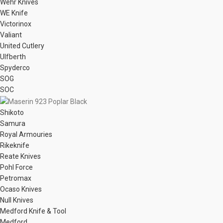
Wehr Knives
WE Knife
Victorinox
Valiant
United Cutlery
Ulfberth
Spyderco
SOG
SOC
Shikoto
Samura
Royal Armouries
Rikeknife
Reate Knives
Pohl Force
Petromax
Ocaso Knives
Null Knives
Medford Knife & Tool
Medford