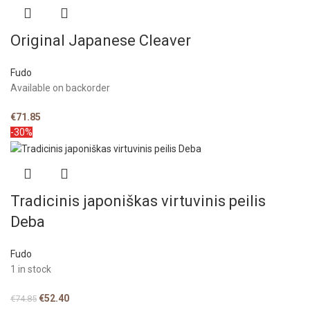
Original Japanese Cleaver
Fudo
Available on backorder
€
71.85
-30%
Tradicinis japoniškas virtuvinis peilis
Deba
Fudo
1 in stock
€
52.40
€
74.85