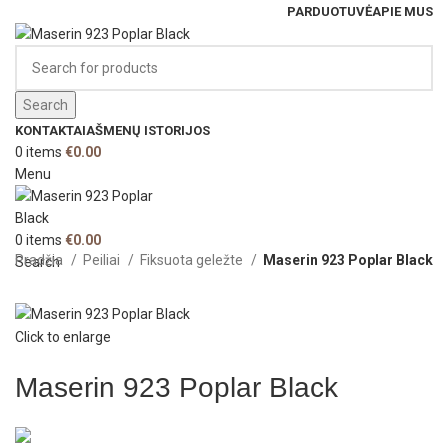
PARDUOTUVĖ
APIE MUS
Search
KONTAKTAI
AŠMENŲ ISTORIJOS
0
items
€
0.00
Menu
0
items
€
0.00
Pradžia
Peiliai
Fiksuota geležte
Maserin 923 Poplar Black
Search
Click to enlarge
Maserin 923 Poplar Black