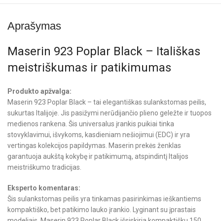
Aprašymas
Maserin 923 Poplar Black – Itališkas
meistriškumas ir patikimumas
Produkto apžvalga:
Maserin 923 Poplar Black – tai elegantiškas sulankstomas peilis,
sukurtas Italijoje. Jis pasižymi nerūdijančio plieno geležte ir tuopos
medienos rankena. Šis universalus įrankis puikiai tinka
stovyklavimui, išvykoms, kasdieniam nešiojimui (EDC) ir yra
vertingas kolekcijos papildymas. Maserin prekės ženklas
garantuoja aukštą kokybę ir patikimumą, atspindintį Italijos
meistriškumo tradicijas.
Eksperto komentaras:
Šis sulankstomas peilis yra tinkamas pasirinkimas ieškantiems
kompaktiško, bet patikimo lauko įrankio. Lyginant su įprastais
modeliais, Maserin 923 Poplar Black išsiskiria kompaktišku 150