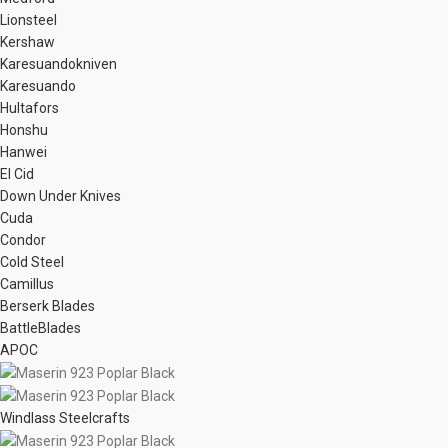
Lionsteel
Kershaw
Karesuandokniven
Karesuando
Hultafors
Honshu
Hanwei
El Cid
Down Under Knives
Cuda
Condor
Cold Steel
Camillus
Berserk Blades
BattleBlades
APOC
Windlass Steelcrafts