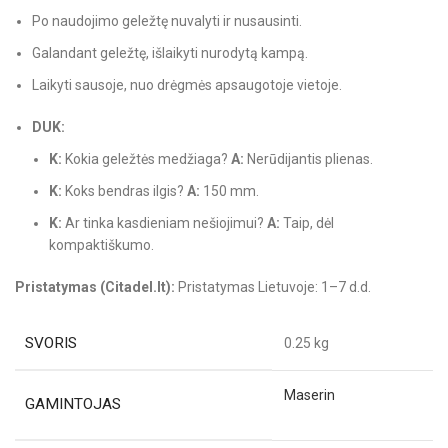
Po naudojimo geležtę nuvalyti ir nusausinti.
Galandant geležtę, išlaikyti nurodytą kampą.
Laikyti sausoje, nuo drėgmės apsaugotoje vietoje.
DUK:
K:
Kokia geležtės medžiaga?
A:
Nerūdijantis plienas.
K:
Koks bendras ilgis?
A:
150 mm.
K:
Ar tinka kasdieniam nešiojimui?
A:
Taip, dėl
kompaktiškumo.
Pristatymas (Citadel.lt):
Pristatymas Lietuvoje: 1–7 d.d.
SVORIS
0.25 kg
Maserin
GAMINTOJAS