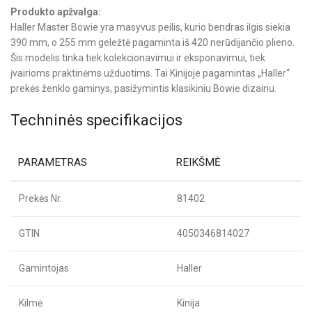
Produkto apžvalga:
Haller Master Bowie yra masyvus peilis, kurio bendras ilgis siekia
390 mm, o 255 mm geležtė pagaminta iš 420 nerūdijančio plieno.
Šis modelis tinka tiek kolekcionavimui ir eksponavimui, tiek
įvairioms praktinėms užduotims. Tai Kinijoje pagamintas „Haller“
prekės ženklo gaminys, pasižymintis klasikiniu Bowie dizainu.
Techninės specifikacijos
PARAMETRAS
REIKŠMĖ
Prekės Nr.
81402
GTIN
4050346814027
Gamintojas
Haller
Kilmė
Kinija