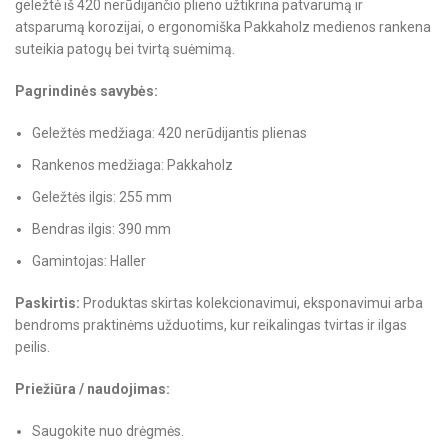
geležtė iš 420 nerūdijančio plieno užtikrina patvarumą ir
atsparumą korozijai, o ergonomiška Pakkaholz medienos rankena
suteikia patogų bei tvirtą suėmimą.
Pagrindinės savybės:
Geležtės medžiaga: 420 nerūdijantis plienas
Rankenos medžiaga: Pakkaholz
Geležtės ilgis: 255 mm
Bendras ilgis: 390 mm
Gamintojas: Haller
Paskirtis:
Produktas skirtas kolekcionavimui, eksponavimui arba
bendroms praktinėms užduotims, kur reikalingas tvirtas ir ilgas
peilis.
Priežiūra / naudojimas:
Saugokite nuo drėgmės.