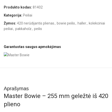
Produkto kodas:
81402
Kategorija:
Peiliai
Žymos:
420 nerūdijantis plienas
,
bowie peilis
,
haller
,
kolekciniai
peiliai
,
pakkaholz
,
peilis
Garantuotas saugus apmokėjimas
Aprašymas
Master Bowie – 255 mm geležtė iš 420
plieno