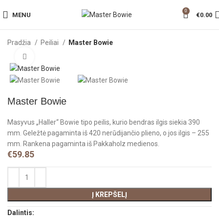
0
MENU
€
0.00
Pradžia
Peiliai
Master Bowie
Click to enlarge
Master Bowie
Masyvus „Haller“ Bowie tipo peilis, kurio bendras ilgis siekia 390
mm. Geležtė pagaminta iš 420 nerūdijančio plieno, o jos ilgis – 255
mm. Rankena pagaminta iš Pakkaholz medienos.
€
59.85
Į KREPŠELĮ
Dalintis: