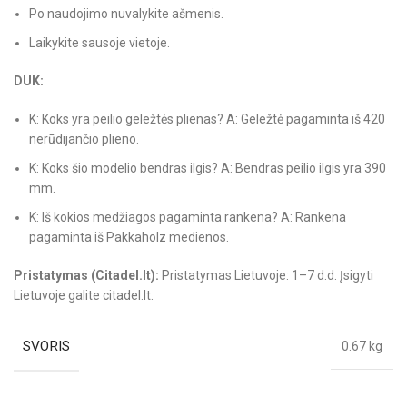
Po naudojimo nuvalykite ašmenis.
Laikykite sausoje vietoje.
DUK:
K: Koks yra peilio geležtės plienas? A: Geležtė pagaminta iš 420
nerūdijančio plieno.
K: Koks šio modelio bendras ilgis? A: Bendras peilio ilgis yra 390
mm.
K: Iš kokios medžiagos pagaminta rankena? A: Rankena
pagaminta iš Pakkaholz medienos.
Pristatymas (Citadel.lt):
Pristatymas Lietuvoje: 1–7 d.d. Įsigyti
Lietuvoje galite citadel.lt.
SVORIS
0.67 kg