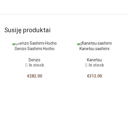
Susiję produktai
Senzo Sashimi Hocho
Kanetsu sashimi
Senzo
Kanetsu
In stock
In stock
€
282.00
€
312.00
T