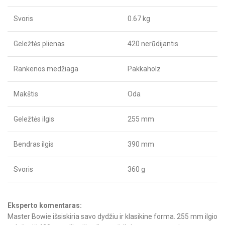
Svoris
0.67 kg
Geležtės plienas
420 nerūdijantis
Rankenos medžiaga
Pakkaholz
Makštis
Oda
Geležtės ilgis
255 mm
Bendras ilgis
390 mm
Svoris
360 g
Eksperto komentaras:
Master Bowie išsiskiria savo dydžiu ir klasikine forma. 255 mm ilgio