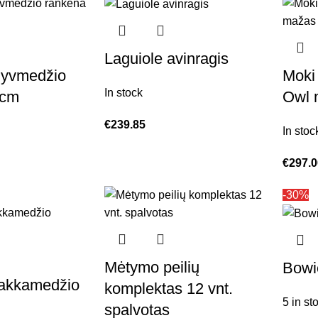
Laguiole avinragis
lyvmedžio
Moki 
In stock
 cm
Owl 
€
239.85
In stoc
€
297.
-30%
Mėtymo peilių
Bowie
pakkamedžio
komplektas 12 vnt.
5 in st
spalvotas