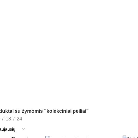
uktai su žymomis “kolekciniai peiliai”
18
24