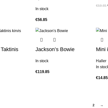
€
59.85
In stock
€
56.85
Taktinis
Jackson’s Bowie
Mini 
In stock
Haller
In stoc
€
119.85
€
14.85
1
2
→