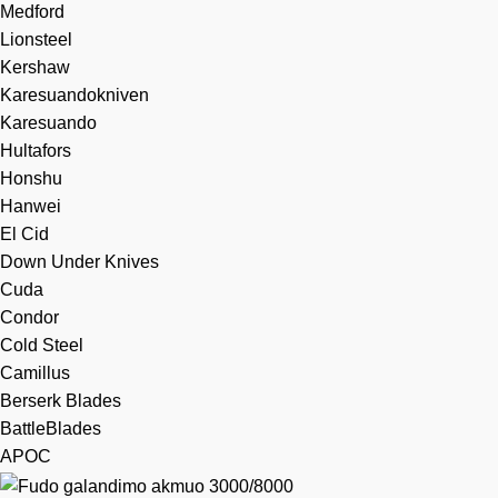
Medford
Lionsteel
Kershaw
Karesuandokniven
Karesuando
Hultafors
Honshu
Hanwei
El Cid
Down Under Knives
Cuda
Condor
Cold Steel
Camillus
Berserk Blades
BattleBlades
APOC