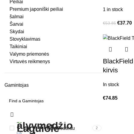
Peiliai
Premium japoniški peiliai
1 in stock
šalmai
€
37.70
€
53.85
Šarvai
Skydai
Stovyklavimas
Taikiniai
Valymo priemonės
BlackField 
Virtuvės reikmenys
kirvis
In stock
Gamintojas
€
74.85
Bon Couteau
2