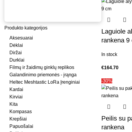
Produkto kategorijos
Laguiole a
Aksesuarai
rankena 9
Dėklai
Diržai
In stock
Durklai
Filmų ir žaidimų ginklų replikos
€
164.70
Galandinimo priemonės - įrąnga
-30%
Heltec Meshtastic LoRa Įrenginiai
Kardai
Kirviai
Kita
Kompasas
Peilis su 
Krepšiai
rankena
Papuošalai