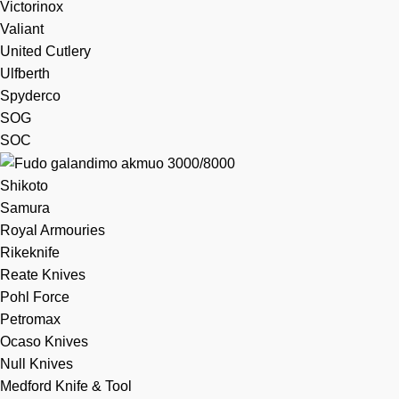
Victorinox
Valiant
United Cutlery
Ulfberth
Spyderco
SOG
SOC
Shikoto
Samura
Royal Armouries
Rikeknife
Reate Knives
Pohl Force
Petromax
Ocaso Knives
Null Knives
Medford Knife & Tool