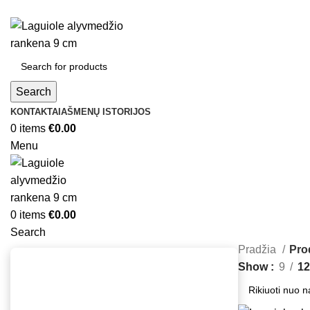
Search
KONTAKTAI
AŠMENŲ ISTORIJOS
0
items
€
0.00
Menu
0
items
€
0.00
Search
Pradžia
Prod
Show
9
12