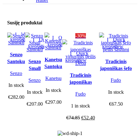
Haller
Susiję produktai
Į
Quick
-30%
Į
Quick
krepšelį
view
Į
Quick
Į
Quick
krepšelį
view
krepšelį
view
krepšelį
view
Į
Quick
Senzo
Kanetsu
krepšelį
view
Santoku
Senzo
Tradicinis
Santoku
Small
japoniškas šefo
Senzo
Santoku
Tradicinis
peilis sashimi
Kanetsu
Senzo
Fudo
japoniškas
In stock
virtuvinis peilis
In stock
In stock
In stock
Fudo
Deba
€
282.00
€
297.00
€
207.00
€
67.50
1 in stock
€
74.85
€
52.40