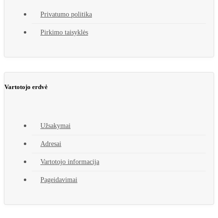
Privatumo politika
Pirkimo taisyklės
Vartotojo erdvė
Užsakymai
Adresai
Vartotojo informacija
Pageidavimai