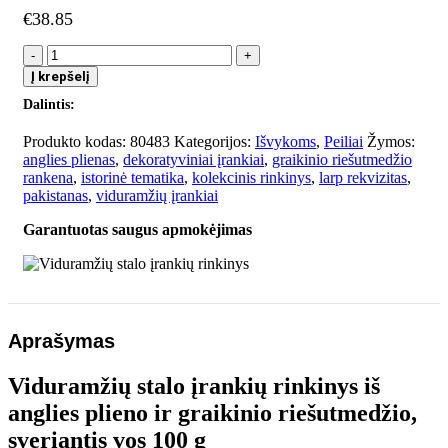
€
38.85
produkto
kiekis:
Į krepšelį
Viduramžių
Dalintis:
stalo
įrankių
Produkto kodas:
80483
Kategorijos:
Išvykoms
,
Peiliai
Žymos:
rinkinys
anglies plienas
,
dekoratyviniai įrankiai
,
graikinio riešutmedžio
rankena
,
istorinė tematika
,
kolekcinis rinkinys
,
larp rekvizitas
,
pakistanas
,
viduramžių įrankiai
Garantuotas saugus apmokėjimas
Aprašymas
Viduramžių stalo įrankių rinkinys iš
anglies plieno ir graikinio riešutmedžio,
sveriantis vos 100 g