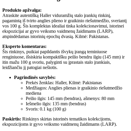
Produkto apžvalga:
Atraskite autentišką Haller viduramžių stalo įrankių rinkinį,
pagamintą iš tvirto anglies plieno ir graikinio riešutmedžio, sveriantį
vos 100 g. Šis komplektas idealiai tinka kolekcionavimui, istorinei
ekspozicijai ar gyvo veiksmo vaidmenų žaidimams (LARP),
atspindėdamas istorinių epochų dvasią. Kilmė: Pakistanas.
Eksperto komentaras:
Šis rinkinys, puikiai papildantis išvykų įrangą teminiuose
renginiuose, išsiskiria kompaktišku peilio bendru ilgiu (145 mm) ir
itin mažu 100 g svoriu, palyginti su įprastais stalo įrankiais,
leidžiančiu jį patogiai nešiotis.
Pagrindinės savybės:
Prekės ženklas: Haller, Kilmė: Pakistanas
Medžiagos: Anglies plienas ir graikinio riešutmedžio
mediena
Peilio ilgis: 145 mm (bendras), ašmenys: 80 mm
Iešmelio ilgis: 135 mm (bendras)
Svoris: 0.1 kg (100 g)
Paskirtis:
Rinkinys skirtas istorinės tematikos kolekcijoms,
ekspozicijoms ir gyvo veiksmo vaidmenų žaidimams (LARP).