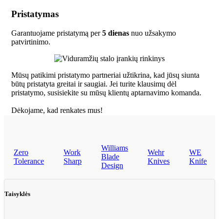
Pristatymas
Garantuojame pristatymą per
5 dienas
nuo užsakymo
patvirtinimo.
Mūsų patikimi pristatymo partneriai užtikrina, kad jūsų siunta
būtų pristatyta greitai ir saugiai. Jei turite klausimų dėl
pristatymo, susisiekite su mūsų klientų aptarnavimo komanda.
Dėkojame, kad renkates mus!
Williams
Zero
Work
Wehr
WE
Blade
Tolerance
Sharp
Knives
Knife
Design
Taisyklės