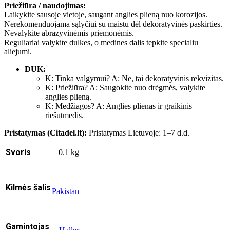
Priežiūra / naudojimas:
Laikykite sausoje vietoje, saugant anglies plieną nuo korozijos.
Nerekomenduojama sąlyčiui su maistu dėl dekoratyvinės paskirties.
Nevalykite abrazyvinėmis priemonėmis.
Reguliariai valykite dulkes, o medines dalis tepkite specialiu
aliejumi.
DUK:
K: Tinka valgymui? A: Ne, tai dekoratyvinis rekvizitas.
K: Priežiūra? A: Saugokite nuo drėgmės, valykite
anglies plieną.
K: Medžiagos? A: Anglies plienas ir graikinis
riešutmedis.
Pristatymas (Citadel.lt):
Pristatymas Lietuvoje: 1–7 d.d.
Svoris
0.1 kg
Kilmės šalis
Pakistan
Gamintojas