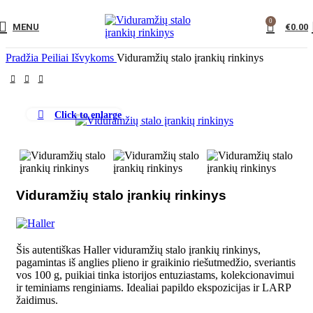
0
MENU
€
0.00
Pradžia
Peiliai
Išvykoms
Viduramžių stalo įrankių rinkinys
Click to enlarge
Viduramžių stalo įrankių rinkinys
Šis autentiškas Haller viduramžių stalo įrankių rinkinys,
pagamintas iš anglies plieno ir graikinio riešutmedžio, sveriantis
vos 100 g, puikiai tinka istorijos entuziastams, kolekcionavimui
ir teminiams renginiams. Idealiai papildo ekspozicijas ir LARP
žaidimus.