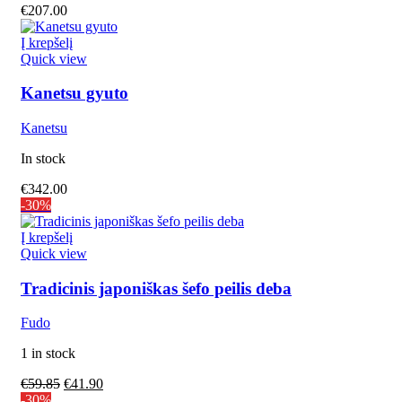
€
207.00
Į krepšelį
Quick view
Kanetsu gyuto
Kanetsu
In stock
€
342.00
-30%
Į krepšelį
Quick view
Tradicinis japoniškas šefo peilis deba
Fudo
1 in stock
€
59.85
€
41.90
-30%