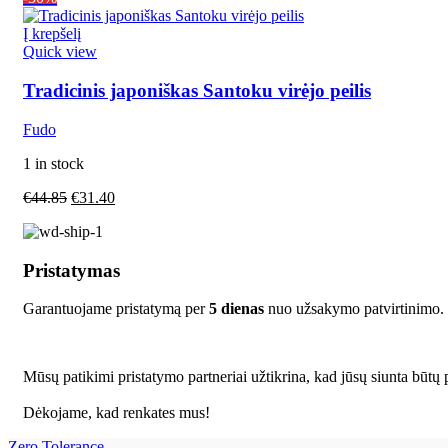
Į krepšelį
Quick view
Tradicinis japoniškas Santoku virėjo peilis
Fudo
1 in stock
€
44.85
€
31.40
Pristatymas
Garantuojame pristatymą per
5 dienas
nuo užsakymo patvirtinimo.
Mūsų patikimi pristatymo partneriai užtikrina, kad jūsų siunta būtų p
Dėkojame, kad renkates mus!
Zero Tolerance