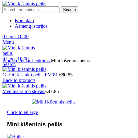
Search
Kontaktai
Ašmenų istorijos
0
items
€
0.00
Menu
0
items
€
0.00
Pradžia
Peiliai
Lenktinis
Mini kišeninis peilis
Search
GLOCK lauko peilis FM 81
€
80.85
Back to products
Medinis šalmo stovas
€
47.85
Click to enlarge
Mini kišeninis peilis