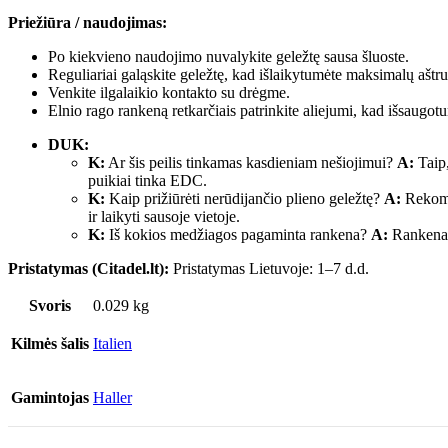
Priežiūra / naudojimas:
Po kiekvieno naudojimo nuvalykite geležtę sausa šluoste.
Reguliariai galąskite geležtę, kad išlaikytumėte maksimalų aštr
Venkite ilgalaikio kontakto su drėgme.
Elnio rago rankeną retkarčiais patrinkite aliejumi, kad išsaugotu
DUK:
K:
Ar šis peilis tinkamas kasdieniam nešiojimui?
A:
Taip,
puikiai tinka EDC.
K:
Kaip prižiūrėti nerūdijančio plieno geležtę?
A:
Rekome
ir laikyti sausoje vietoje.
K:
Iš kokios medžiagos pagaminta rankena?
A:
Rankena p
Pristatymas (Citadel.lt):
Pristatymas Lietuvoje: 1–7 d.d.
Svoris
0.029 kg
Kilmės šalis
Italien
Gamintojas
Haller