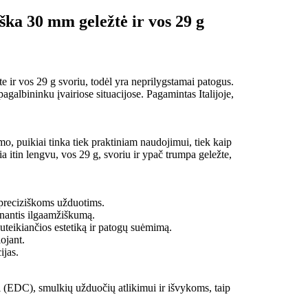
iška 30 mm geležtė ir vos 29 g
te ir vos 29 g svoriu, todėl yra neprilygstamai patogus.
galbininku įvairiose situacijose. Pagamintas Italijoje,
o, puikiai tinka tiek praktiniam naudojimui, tiek kaip
ria itin lengvu, vos 29 g, svoriu ir ypač trumpa geležte,
preciziškoms užduotims.
rinantis ilgaamžiškumą.
uteikiančios estetiką ir patogų suėmimą.
ojant.
ijas.
ui (EDC), smulkių užduočių atlikimui ir išvykoms, taip