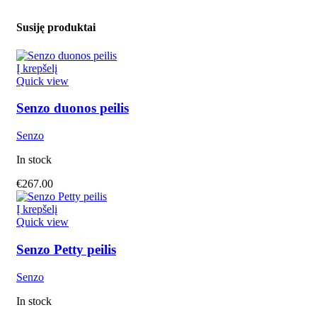
Susiję produktai
Į krepšelį
Quick view
Senzo duonos peilis
Senzo
In stock
€
267.00
Į krepšelį
Quick view
Senzo Petty peilis
Senzo
In stock