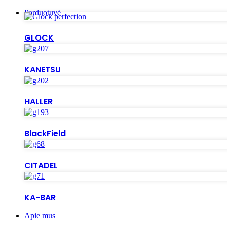
Parduotuvė
GLOCK
KANETSU
HALLER
BlackField
CITADEL
KA-BAR
Apie mus