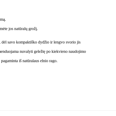
umą.
mėte jos natūralų grožį.
 dėl savo kompaktiško dydžio ir lengvo svorio jis
nduojama nuvalyti geležtę po kiekvieno naudojimo
agaminta iš natūralaus elnio rago.