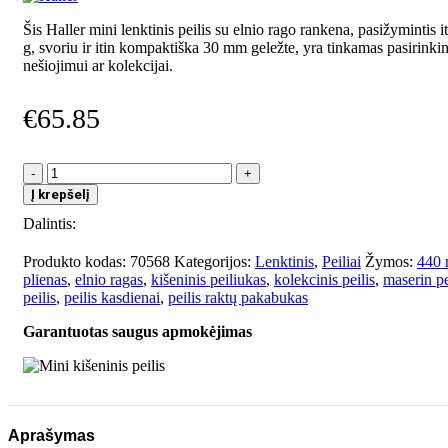
Šis Haller mini lenktinis peilis su elnio rago rankena, pasižymintis i
g, svoriu ir itin kompaktiška 30 mm geležte, yra tinkamas pasirink
nešiojimui ar kolekcijai.
€
65.85
produkto
kiekis:
Į krepšelį
Mini
Dalintis:
kišeninis
peilis
Produkto kodas:
70568
Kategorijos:
Lenktinis
,
Peiliai
Žymos:
440 
plienas
,
elnio ragas
,
kišeninis peiliukas
,
kolekcinis peilis
,
maserin pe
peilis
,
peilis kasdienai
,
peilis raktų pakabukas
Garantuotas saugus apmokėjimas
Aprašymas