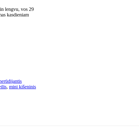
tin lengvu, vos 29
imas kasdieniam
nerūdijantis
ilis
,
mini kišeninis