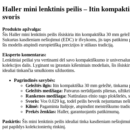
Haller mini lenktinis peilis – Itin kompakt
svoris
Produkto apžvalga:
Šis Haller mini lenktinis peilis išsiskiria itin kompaktiška 30 mm gelež
Sukurtas kasdieniam nešiojimui (EDC) ir išvykoms, jis taps patikimu pa
šis modelis atspindi europietišką precizijos ir stiliaus tradiciją.
Eksperto komentaras:
Lenktiniai peiliai yra vertinami dėl savo kompaktiškumo ir universalum
kolekcijos dalis. Lyginant su įprastais kišeniniais modeliais, šis išsiski
idealiai tinkančia smulkioms užduotims.
Pagrindinės savybės:
Geležtės ilgis:
Itin kompaktiška 30 mm geležtė, tinkama 
Geležtės medžiaga:
Patvarus nerūdijantis plienas, užtik
Rankenos medžiaga:
Natūralaus elnio rago plokštelės, s
Svoris:
Vos 0.029 kg, todėl peilis beveik nejuntamas neši
Kilmė:
Pagaminta Italijoje, atspindint meistriškumo tradic
Prekės ženklas:
Haller, garantuojantis patikimumą.
Paskirtis:
Šis mini lenktinis peilis idealiai tinka kasdieniam nešiojim
pat papildys kolekcionierių rinkinį.