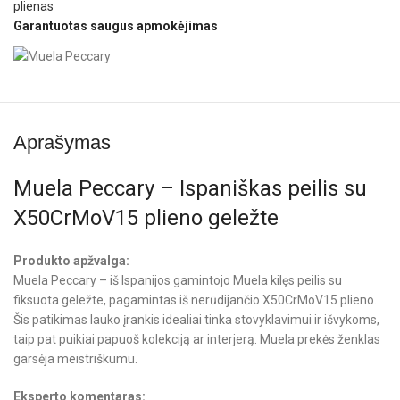
plienas
Garantuotas saugus apmokėjimas
Aprašymas
Muela Peccary – Ispaniškas peilis su
X50CrMoV15 plieno geležte
Produkto apžvalga:
Muela Peccary – iš Ispanijos gamintojo Muela kilęs peilis su
fiksuota geležte, pagamintas iš nerūdijančio X50CrMoV15 plieno.
Šis patikimas lauko įrankis idealiai tinka stovyklavimui ir išvykoms,
taip pat puikiai papuoš kolekciją ar interjerą. Muela prekės ženklas
garsėja meistriškumu.
Eksperto komentaras: