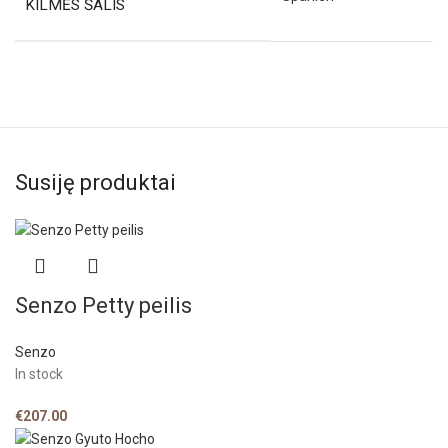
KILMĖS ŠALIS
Susiję produktai
Senzo Petty peilis
Senzo
In stock
€
207.00