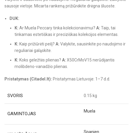
sausoje vietoje. Micarta rankeną prižiūrėkite drėgna šluoste.
DUK:
K:
Ar Muela Peccary tinka kolekcionavimui?
A:
Taip, tai
tinkamas estetiškas ir preciziškas kolekcijos elementas.
K:
Kaip prižiūrėti peilį?
A:
Valykite, sausinkite po naudojimo ir
reguliariai galąskite.
K:
Koks geležtės plienas?
A:
X50CrMoV15 nerūdijantis
molibdeno-vanadžio plienas.
Pristatymas (Citadel.lt):
Pristatymas Lietuvoje: 1–7 d.d.
SVORIS
0.15 kg
Muela
GAMINTOJAS
Spanien