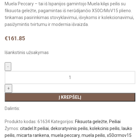
Muela Peccary – tai iš Ispanijos gamintojo Muela kilęs peilis su
fiksuota geležte, pagamintas iš nerūdijančio X50CrMoV15 plieno.
tinkamas pasirinkimas stovyklavimui, išvykoms ir kolekcionavimui,
pasižymintis tvirtumu ir modernia išvaizda.
€
161.85
Išankstinis užsakymas
Į KREPŠELĮ
Dalintis:
Produkto kodas:
61634
Kategorijos:
Fiksuota geležte
,
Peiliai
Žymos:
citadel.lt peiliai
,
dekoratyvinis peilis
,
kolekcinis peilis
,
lauko
peilis
,
micarta rankena
,
muela peccary
,
muela peilis
,
x50crmov15