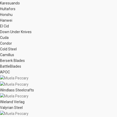
Karesuando
Hultafors
Honshu
Hanwei
El Cid
Down Under Knives
Cuda
Condor
Cold Steel
Camillus
Berserk Blades
BattleBlades
APOC
Windlass Steelcrafts
Wieland Verlag
Valyrian Steel