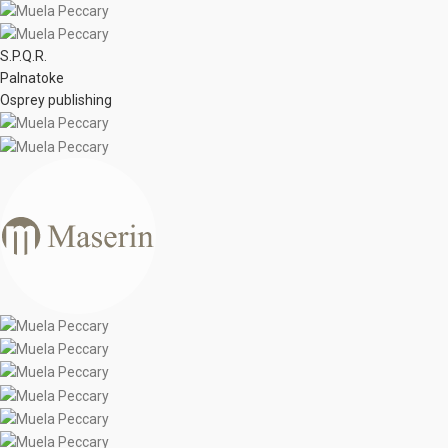
S.P.Q.R.
Palnatoke
Osprey publishing