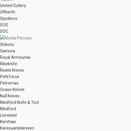
United Cutlery
Ulfberth
Spyderco
SOG
SOC
Shikoto
Samura
Royal Armouries
Rikeknife
Reate Knives
Pohl Force
Petromax
Ocaso Knives
Null Knives
Medford Knife & Tool
Medford
Lionsteel
Kershaw
Karesuandokniven