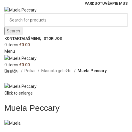
PARDUOTUVĖ
APIE MUS
Search
KONTAKTAI
AŠMENŲ ISTORIJOS
0
items
€
0.00
Menu
0
items
€
0.00
Pradžia
Peiliai
Fiksuota geležte
Muela Peccary
Search
Click to enlarge
Muela Peccary