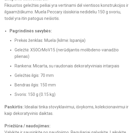
Fiksuotos geležtės peiliai yra vertinami dėl vientisos konstrukcijos ir
ilgaamžiškumo. Muela Peccary išsiskiria nedideliu 150 g svoriu,
todėl yra itin patogus nešiotis.
Pagrindinės savybės:
Prekės ženklas: Muela (kilmė: Ispanija)
Geležtė: X50CrMoV15 (nerūdijantis molibdeno-vanadžio
plienas)
Rankena: Micarta, su raudonais dekoratyviniais intarpais
Geležtės ilgis: 70 mm
Bendras ilgis: 150 mm
Svoris: 150 g (0.15 kg)
Paskirtis:
Idealiai tinka stovyklavimui, išvykoms, kolekcionavimui ir
kaip dekoratyvinis daiktas.
Priežiūra / naudojimas:
Valykite ir sausinkite po naudojimo. Reguliariai galąskite. Laikykite