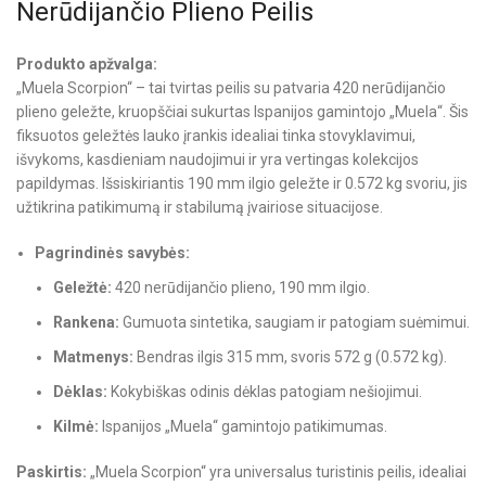
Nerūdijančio Plieno Peilis
Produkto apžvalga:
„Muela Scorpion“ – tai tvirtas peilis su patvaria 420 nerūdijančio
plieno geležte, kruopščiai sukurtas Ispanijos gamintojo „Muela“. Šis
fiksuotos geležtės lauko įrankis idealiai tinka stovyklavimui,
išvykoms, kasdieniam naudojimui ir yra vertingas kolekcijos
papildymas. Išsiskiriantis 190 mm ilgio geležte ir 0.572 kg svoriu, jis
užtikrina patikimumą ir stabilumą įvairiose situacijose.
Pagrindinės savybės:
Geležtė:
420 nerūdijančio plieno, 190 mm ilgio.
Rankena:
Gumuota sintetika, saugiam ir patogiam suėmimui.
Matmenys:
Bendras ilgis 315 mm, svoris 572 g (0.572 kg).
Dėklas:
Kokybiškas odinis dėklas patogiam nešiojimui.
Kilmė:
Ispanijos „Muela“ gamintojo patikimumas.
Paskirtis:
„Muela Scorpion“ yra universalus turistinis peilis, idealiai