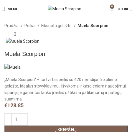
0
MENU
€
0.00
Pradžia
Peiliai
Fiksuota geležte
Muela Scorpion
Click to enlarge
Muela Scorpion
„Muela Scorpion“ – tai tvirtas peilis su 420 nerūdijančio plieno
geležte, idealus stovyklavimui, išvykoms ir kasdieniam naudojimui.
Ispanijoje gamintas lauko įrankis užtikrina patikimumą ir patogų
suėmimą.
€
128.85
Į KREPŠELĮ