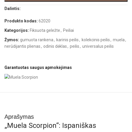
Dalintis:
Produkto kodas:
62020
Kategorijos:
Fiksuota geležte
,
Peiliai
Žymos:
gumuota rankena
,
karinis peilis
,
kolekcinis peilis
,
muela
,
nerūdijantis plienas
,
odinis dėklas
,
peilis
,
universalus peilis
Garantuotas saugus apmokėjimas
Aprašymas
„Muela Scorpion“: Ispaniškas