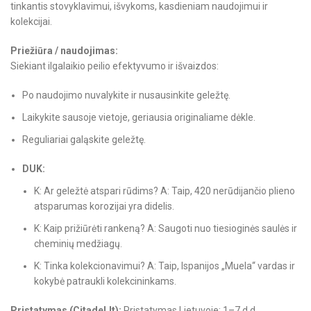
tinkantis stovyklavimui, išvykoms, kasdieniam naudojimui ir
kolekcijai.
Priežiūra / naudojimas:
Siekiant ilgalaikio peilio efektyvumo ir išvaizdos:
Po naudojimo nuvalykite ir nusausinkite geležtę.
Laikykite sausoje vietoje, geriausia originaliame dėkle.
Reguliariai galąskite geležtę.
DUK:
K: Ar geležtė atspari rūdims? A: Taip, 420 nerūdijančio plieno
atsparumas korozijai yra didelis.
K: Kaip prižiūrėti rankeną? A: Saugoti nuo tiesioginės saulės ir
cheminių medžiagų.
K: Tinka kolekcionavimui? A: Taip, Ispanijos „Muela“ vardas ir
kokybė patraukli kolekcininkams.
Pristatymas (Citadel.lt):
Pristatymas Lietuvoje: 1–7 d.d.