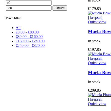
In stock
Filtruoti
€
179.85
Į krepšelį
Price filter
Quick view
All
Muela Bowi
€
0.00
-
€
80.00
€
80.00
-
€
160.00
In stock
€
160.00
-
€
240.00
€
240.00
-
€
320.00
€
197.85
Į krepšelį
Quick view
Muela Bowi
In stock
€
209.85
Į krepšelį
Quick view