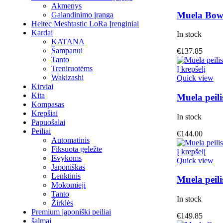
Akmenys
Muela Bowi
Galandinimo įranga
Heltec Meshtastic LoRa Įrenginiai
Kardai
In stock
KATANA
Šampanui
€
137.85
Tanto
Treniruotėms
Į krepšelį
Wakizashi
Quick view
Kirviai
Kita
Muela peili
Kompasas
Krepšiai
In stock
Papuošalai
Peiliai
€
144.00
Automatinis
Fiksuota geležte
Į krepšelį
Išvykoms
Quick view
Japoniškas
Lenktinis
Muela peil
Mokomieji
Tanto
In stock
Žirklės
Premium japoniški peiliai
€
149.85
šalmai