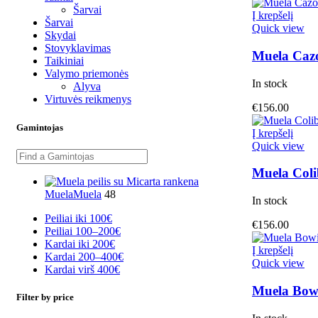
Šarvai
Į krepšelį
Šarvai
Quick view
Skydai
Stovyklavimas
Muela Caz
Taikiniai
Valymo priemonės
In stock
Alyva
Virtuvės reikmenys
€
156.00
Gamintojas
Į krepšelį
Quick view
Muela Coli
Muela
Muela
48
In stock
Peiliai iki 100€
€
156.00
Peiliai 100–200€
Kardai iki 200€
Į krepšelį
Kardai 200–400€
Quick view
Kardai virš 400€
Muela Bowi
Filter by price