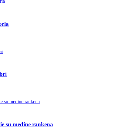
orla
bri
e su medine rankena