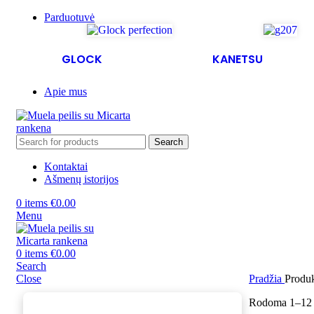
Parduotuvė
GLOCK
KANETSU
Apie mus
Search
Kontaktai
Ašmenų istorijos
0
items
€
0.00
Menu
0
items
€
0.00
Search
Close
Pradžia
Produk
Rodoma 1–12 