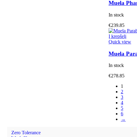
Muela Pha
In stock
€
239.85
Į krepšelį
Quick view
Muela Par
In stock
€
278.85
1
2
3
4
5
6
→
Zero Tolerance