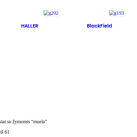
HALLER
BlackField
tai su žymomis “muela”
iš 61