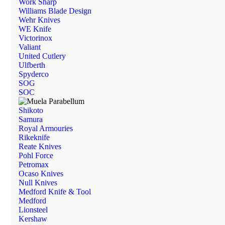
Work Sharp
Williams Blade Design
Wehr Knives
WE Knife
Victorinox
Valiant
United Cutlery
Ulfberth
Spyderco
SOG
SOC
Shikoto
Samura
Royal Armouries
Rikeknife
Reate Knives
Pohl Force
Petromax
Ocaso Knives
Null Knives
Medford Knife & Tool
Medford
Lionsteel
Kershaw