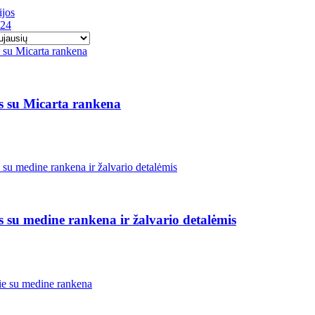
ijos
24
is su Micarta rankena
s su medine rankena ir žalvario detalėmis