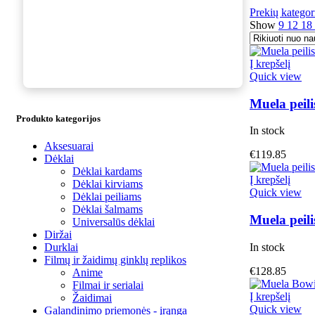
Prekių kategor
Show
9
12
18
Į krepšelį
Quick view
Muela peil
Produkto kategorijos
In stock
Aksesuarai
€
119.85
Dėklai
Dėklai kardams
Į krepšelį
Dėklai kirviams
Quick view
Dėklai peiliams
Dėklai šalmams
Muela peili
Universalūs dėklai
Diržai
In stock
Durklai
Filmų ir žaidimų ginklų replikos
€
128.85
Anime
Filmai ir serialai
Į krepšelį
Žaidimai
Quick view
Galandinimo priemonės - įrąnga