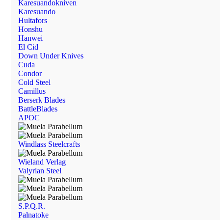
Karesuandokniven
Karesuando
Hultafors
Honshu
Hanwei
El Cid
Down Under Knives
Cuda
Condor
Cold Steel
Camillus
Berserk Blades
BattleBlades
APOC
Windlass Steelcrafts
Wieland Verlag
Valyrian Steel
S.P.Q.R.
Palnatoke