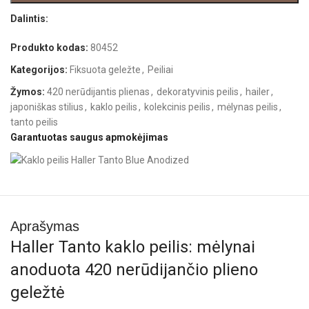
Dalintis:
Produkto kodas:
80452
Kategorijos:
Fiksuota geležte
,
Peiliai
Žymos:
420 nerūdijantis plienas
,
dekoratyvinis peilis
,
hailer
,
japoniškas stilius
,
kaklo peilis
,
kolekcinis peilis
,
mėlynas peilis
,
tanto peilis
Garantuotas saugus apmokėjimas
Aprašymas
Haller Tanto kaklo peilis: mėlynai
anoduota 420 nerūdijančio plieno
geležtė