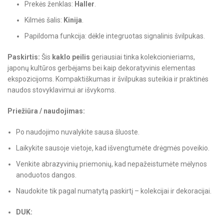
Prekės ženklas:
Haller
.
Kilmės šalis:
Kinija
.
Papildoma funkcija: dėkle integruotas signalinis švilpukas.
Paskirtis:
Šis
kaklo peilis
geriausiai tinka kolekcionieriams,
japonų kultūros gerbėjams bei kaip dekoratyvinis elementas
ekspozicijoms. Kompaktiškumas ir švilpukas suteikia ir praktinės
naudos stovyklavimui ar išvykoms.
Priežiūra / naudojimas:
Po naudojimo nuvalykite sausa šluoste.
Laikykite sausoje vietoje, kad išvengtumėte drėgmės poveikio.
Venkite abrazyvinių priemonių, kad nepažeistumėte mėlynos
anoduotos dangos.
Naudokite tik pagal numatytą paskirtį – kolekcijai ir dekoracijai.
DUK: