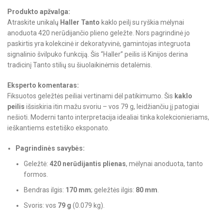
Produkto apžvalga:
Atraskite unikalų
Haller Tanto
kaklo peilį su ryškia mėlynai
anoduota 420 nerūdijančio plieno geležte. Nors pagrindinė jo
paskirtis yra kolekcinė ir dekoratyvinė, gamintojas integruota
signalinio švilpuko funkciją. Šis “Haller” peilis iš Kinijos derina
tradicinį Tanto stilių su šiuolaikinėmis detalėmis.
Eksperto komentaras:
Fiksuotos geležtės peiliai vertinami dėl patikimumo. Šis
kaklo
peilis
išsiskiria itin mažu svoriu – vos 79 g, leidžiančiu jį patogiai
nešioti. Moderni tanto interpretacija idealiai tinka kolekcionieriams,
ieškantiems estetiško eksponato.
Pagrindinės savybės:
Geležtė:
420 nerūdijantis plienas
, mėlynai anoduota, tanto
formos.
Bendras ilgis:
170 mm
; geležtės ilgis:
80 mm
.
Svoris: vos
79 g
(0.079 kg).