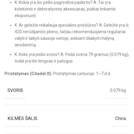
K: Kokia yra šio peilio pagrindinė paskirtis? A: Tai yra
kolekcinis ir dekoratyvinis aksesuaras, puikiai tinkantis
eksponuoti.
K: Ar geležtė reikalauja specialios priežiūros? A: Geležtė yra iš
420 nerūdijančio plieno, tačiau rekomenduojama reguliariai
valyti ir laikyti sausoje vietoje, siekiant išlaikyti mėlyną
anodavimą.
K: Koks yra peilio svoris? A: Peilis sveria 79 gramus (0.079 kg),
todėl yra itin lengvas ir patogus.
Pristatymas (Citadel.lt):
Pristatymas Lietuvoje: 1–7 d.d.
SVORIS
0.079 kg
KILMĖS ŠALIS
China