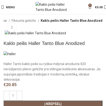
0
MENU
€
0.00
eiliai
Fiksuota geležte
Kaklo peilis Haller Tanto Blue Anodized
Click to enlarge
Kaklo peilis Haller Tanto Blue Anodized
Haller Tanto kaklo peilis su ryškia mėlynai anoduota 420
nerūdijančio plieno geležte yra stilingas kolekcinis aksesuaras. Jis
sujungia japoniškas tradicijas ir modernią estetiką, idealus
dekoracijai.
€
20.85
Į KREPŠELĮ