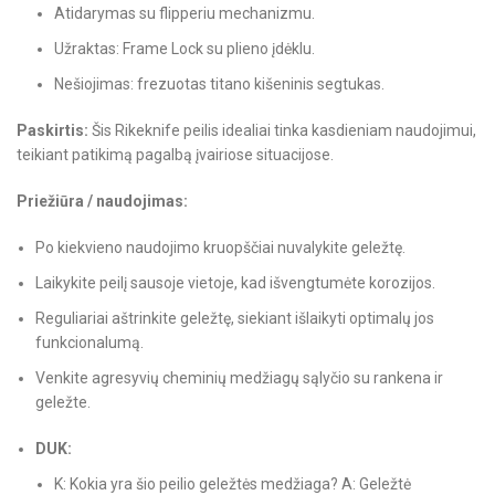
Atidarymas su flipperiu mechanizmu.
Užraktas: Frame Lock su plieno įdėklu.
Nešiojimas: frezuotas titano kišeninis segtukas.
Paskirtis:
Šis Rikeknife peilis idealiai tinka kasdieniam naudojimui,
teikiant patikimą pagalbą įvairiose situacijose.
Priežiūra / naudojimas:
Po kiekvieno naudojimo kruopščiai nuvalykite geležtę.
Laikykite peilį sausoje vietoje, kad išvengtumėte korozijos.
Reguliariai aštrinkite geležtę, siekiant išlaikyti optimalų jos
funkcionalumą.
Venkite agresyvių cheminių medžiagų sąlyčio su rankena ir
geležte.
DUK:
K: Kokia yra šio peilio geležtės medžiaga? A: Geležtė