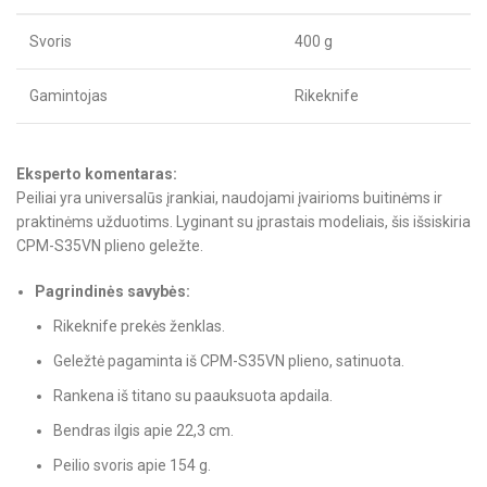
Svoris
400 g
Gamintojas
Rikeknife
Eksperto komentaras:
Peiliai yra universalūs įrankiai, naudojami įvairioms buitinėms ir
praktinėms užduotims. Lyginant su įprastais modeliais, šis išsiskiria
CPM-S35VN plieno geležte.
Pagrindinės savybės:
Rikeknife prekės ženklas.
Geležtė pagaminta iš CPM-S35VN plieno, satinuota.
Rankena iš titano su paauksuota apdaila.
Bendras ilgis apie 22,3 cm.
Peilio svoris apie 154 g.