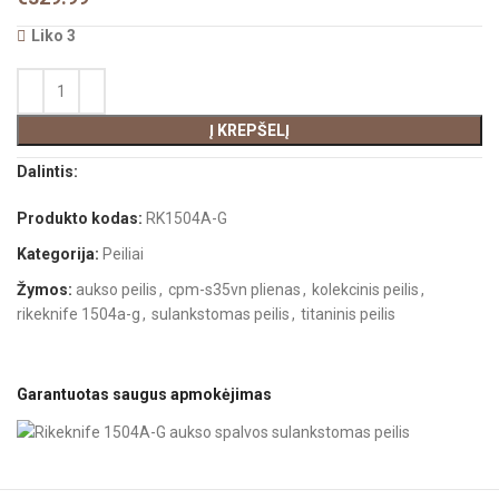
Liko 3
Į KREPŠELĮ
Dalintis:
Produkto kodas:
RK1504A-G
Kategorija:
Peiliai
Žymos:
aukso peilis
,
cpm-s35vn plienas
,
kolekcinis peilis
,
rikeknife 1504a-g
,
sulankstomas peilis
,
titaninis peilis
Garantuotas saugus apmokėjimas