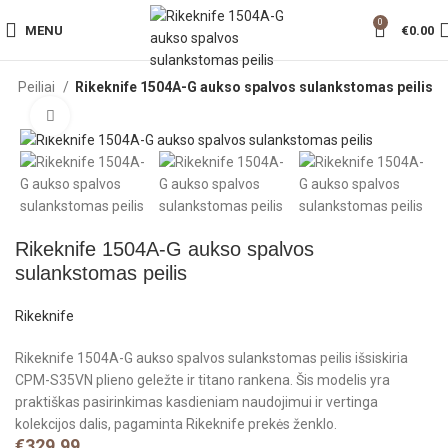
0
MENU
€
0.00
a
Peiliai
Rikeknife 1504A-G aukso spalvos sulankstomas peilis
Click to enlarge
Rikeknife 1504A-G aukso spalvos
sulankstomas peilis
Rikeknife
Rikeknife 1504A-G aukso spalvos sulankstomas peilis išsiskiria
CPM-S35VN plieno geležte ir titano rankena. Šis modelis yra
praktiškas pasirinkimas kasdieniam naudojimui ir vertinga
kolekcijos dalis, pagaminta Rikeknife prekės ženklo.
€
329.99