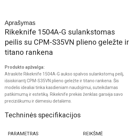
Aprašymas
Rikeknife 1504A-G sulankstomas
peilis su CPM-S35VN plieno geležte ir
titano rankena
Produkto apžvalga:
Atraskite Rikeknife 1504A-G aukso spalvos sulankstomą peilį,
išsiskiriantį CPM-S35VN plieno geležte ir titano rankena. Šis
modelis idealiai tinka kasdieniam naudojimui, suteikdamas
patikimumą ir estetiką. Rikeknife prekės ženklas garsėja savo
preciziškumu ir dėmesiu detalėms.
Techninės specifikacijos
PARAMETRAS
REIKŠMĖ