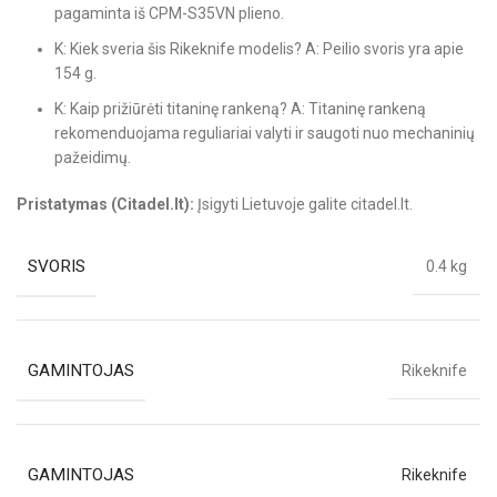
pagaminta iš CPM-S35VN plieno.
K: Kiek sveria šis Rikeknife modelis? A: Peilio svoris yra apie
154 g.
K: Kaip prižiūrėti titaninę rankeną? A: Titaninę rankeną
rekomenduojama reguliariai valyti ir saugoti nuo mechaninių
pažeidimų.
Pristatymas (Citadel.lt):
Įsigyti Lietuvoje galite citadel.lt.
SVORIS
0.4 kg
GAMINTOJAS
Rikeknife
GAMINTOJAS
Rikeknife