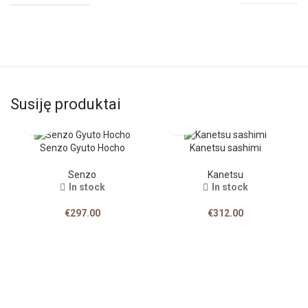
Susiję produktai
Senzo Gyuto Hocho
Kanetsu sashimi
Senzo
Kanetsu
In stock
In stock
€
297.00
€
312.00
T