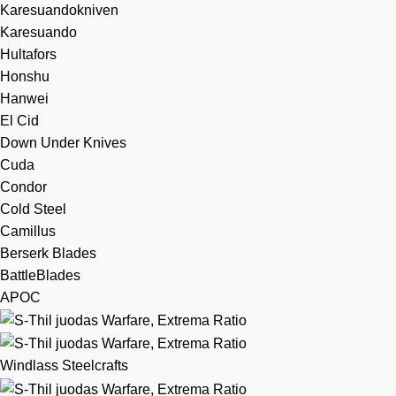
Karesuandokniven
Karesuando
Hultafors
Honshu
Hanwei
El Cid
Down Under Knives
Cuda
Condor
Cold Steel
Camillus
Berserk Blades
BattleBlades
APOC
Windlass Steelcrafts