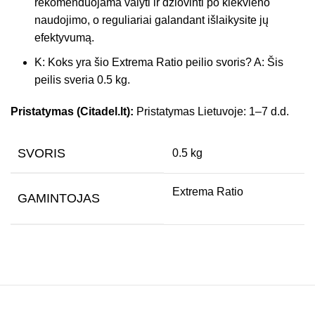
rekomenduojama valyti ir džiovinti po kiekvieno
naudojimo, o reguliariai galandant išlaikysite jų
efektyvumą.
K: Koks yra šio Extrema Ratio peilio svoris? A: Šis
peilis sveria 0.5 kg.
Pristatymas (Citadel.lt):
Pristatymas Lietuvoje: 1–7 d.d.
SVORIS
0.5 kg
Extrema Ratio
GAMINTOJAS