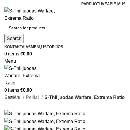
PARDUOTUVĖ
APIE MUS
Search
KONTAKTAI
AŠMENŲ ISTORIJOS
0
items
€
0.00
Menu
0
items
€
0.00
Search
Pradžia
Peiliai
S-Thil juodas Warfare, Extrema Ratio