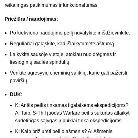
reikalingas patikimumas ir funkcionalumas.
Priežiūra / naudojimas:
Po kiekvieno naudojimo peilį nuvalykite ir išdžiovinkite.
Reguliariai galąskite, kad išlaikytumėte aštrumą.
Laikykite sausoje vietoje, atokiau nuo drėgmės ir
tiesioginių saulės spindulių.
Venkite agresyvių cheminių valiklių, kurie gali pažeisti
paviršių.
DUK:
K: Ar šis peilis tinkamas ilgalaikėms ekspedicijoms?
A: Taip, S-Thil juodas Warfare peilis sukurtas atlaikyti
sudėtingas sąlygas ir puikiai tinka ekspedicijoms.
K: Kaip prižiūrėti peilio ašmenis? A: Ašmenis