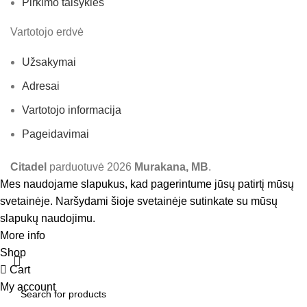
Pirkimo taisyklės
Vartotojo erdvė
Užsakymai
Adresai
Vartotojo informacija
Pageidavimai
Citadel
parduotuvė
2026
Murakana, MB
.
Mes naudojame slapukus, kad pagerintume jūsų patirtį mūsų
svetainėje. Naršydami šioje svetainėje sutinkate su mūsų
slapukų naudojimu.
More info
Accept
Shop
Cart
My account