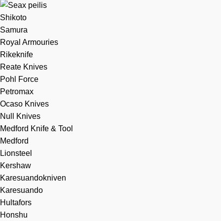
Shikoto
Samura
Royal Armouries
Rikeknife
Reate Knives
Pohl Force
Petromax
Ocaso Knives
Null Knives
Medford Knife & Tool
Medford
Lionsteel
Kershaw
Karesuandokniven
Karesuando
Hultafors
Honshu