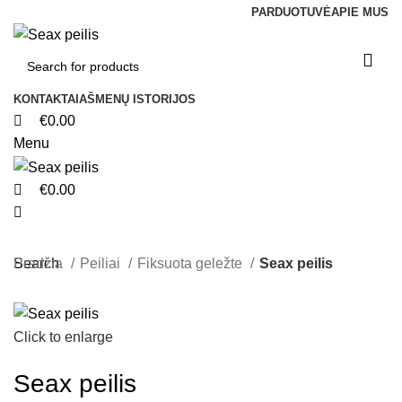
0
0
0
PARDUOTUVĖ
APIE MUS
KONTAKTAI
AŠMENŲ ISTORIJOS
€
0.00
Menu
€
0.00
Search
Pradžia
Peiliai
Fiksuota geležte
Seax peilis
Click to enlarge
Seax peilis