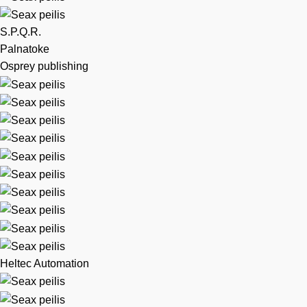
S.P.Q.R.
Palnatoke
Osprey publishing
Heltec Automation