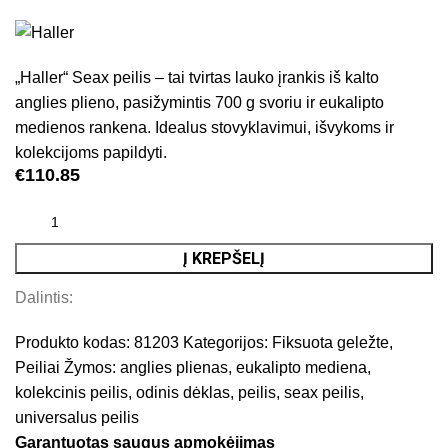
„Haller“ Seax peilis – tai tvirtas lauko įrankis iš kalto
anglies plieno, pasižymintis 700 g svoriu ir eukalipto
medienos rankena. Idealus stovyklavimui, išvykoms ir
kolekcijoms papildyti.
€
110.85
Į KREPŠELĮ
Dalintis:
Produkto kodas:
81203
Kategorijos:
Fiksuota geležte
,
Peiliai
Žymos:
anglies plienas
,
eukalipto mediena
,
kolekcinis peilis
,
odinis dėklas
,
peilis
,
seax peilis
,
universalus peilis
Garantuotas saugus apmokėjimas