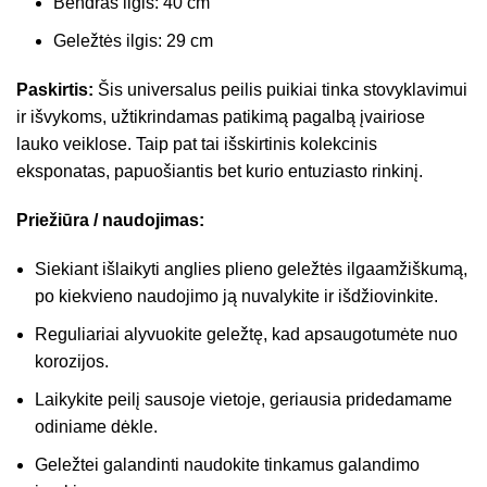
Bendras ilgis: 40 cm
Geležtės ilgis: 29 cm
Paskirtis:
Šis universalus peilis puikiai tinka stovyklavimui
ir išvykoms, užtikrindamas patikimą pagalbą įvairiose
lauko veiklose. Taip pat tai išskirtinis kolekcinis
eksponatas, papuošiantis bet kurio entuziasto rinkinį.
Priežiūra / naudojimas:
Siekiant išlaikyti anglies plieno geležtės ilgaamžiškumą,
po kiekvieno naudojimo ją nuvalykite ir išdžiovinkite.
Reguliariai alyvuokite geležtę, kad apsaugotumėte nuo
korozijos.
Laikykite peilį sausoje vietoje, geriausia pridedamame
odiniame dėkle.
Geležtei galandinti naudokite tinkamus galandimo