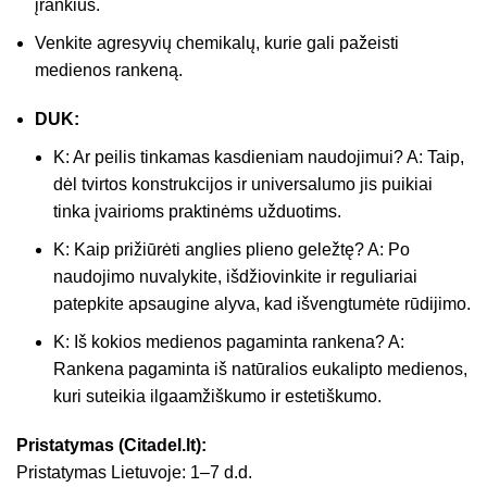
įrankius.
Venkite agresyvių chemikalų, kurie gali pažeisti
medienos rankeną.
DUK:
K: Ar peilis tinkamas kasdieniam naudojimui? A: Taip,
dėl tvirtos konstrukcijos ir universalumo jis puikiai
tinka įvairioms praktinėms užduotims.
K: Kaip prižiūrėti anglies plieno geležtę? A: Po
naudojimo nuvalykite, išdžiovinkite ir reguliariai
patepkite apsaugine alyva, kad išvengtumėte rūdijimo.
K: Iš kokios medienos pagaminta rankena? A:
Rankena pagaminta iš natūralios eukalipto medienos,
kuri suteikia ilgaamžiškumo ir estetiškumo.
Pristatymas (Citadel.lt):
Pristatymas Lietuvoje: 1–7 d.d.