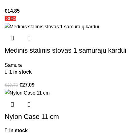
€
14.85
-30%
Medinis stalinis stovas 1 samurajų kardui
Samura
1 in stock
€
27.09
€
38.70
Nylon Case 11 cm
In stock