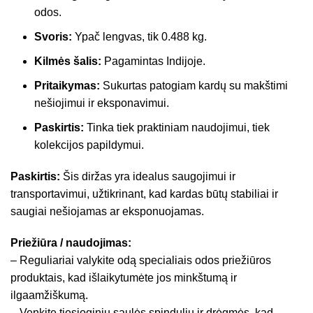
odos.
Svoris:
Ypač lengvas, tik 0.488 kg.
Kilmės šalis:
Pagamintas Indijoje.
Pritaikymas:
Sukurtas patogiam kardų su makštimi
nešiojimui ir eksponavimui.
Paskirtis:
Tinka tiek praktiniam naudojimui, tiek
kolekcijos papildymui.
Paskirtis:
Šis diržas yra idealus saugojimui ir
transportavimui, užtikrinant, kad kardas būtų stabiliai ir
saugiai nešiojamas ar eksponuojamas.
Priežiūra / naudojimas:
– Reguliariai valykite odą specialiais odos priežiūros
produktais, kad išlaikytumėte jos minkštumą ir
ilgaamžiškumą.
– Venkite tiesioginių saulės spindulių ir drėgmės, kad