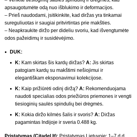
apsaugotumėte odą nuo išblukimo ir deformacijos.
– Prieš naudodami, įsitikinkite, kad diržas yra tinkamai
sureguliuotas ir saugiai pritvirtintas prie makšties.
– Neapkraukite diržo per dideliu svoriu, kad išvengtumėte
odos pažeidimų ir susidėvėjimo.
DUK:
K:
Kam skirtas šis kardų diržas?
A:
Jis skirtas
patogiam kardų su makštimi nešiojimui ir
elegantiškam eksponavimui kolekcijose.
K:
Kaip prižiūrėti odinį diržą?
A:
Rekomenduojama
naudoti specialias odos priežiūros priemones ir vengti
tiesioginių saulės spindulių bei drėgmės.
K:
Kokia diržo kilmės šalis ir svoris?
A:
Diržas
pagamintas Indijoje ir sveria 0.488 kg.
Pristatymas (Citadel.lt):
Pristatymas Lietuvoje: 1–7 d.d.