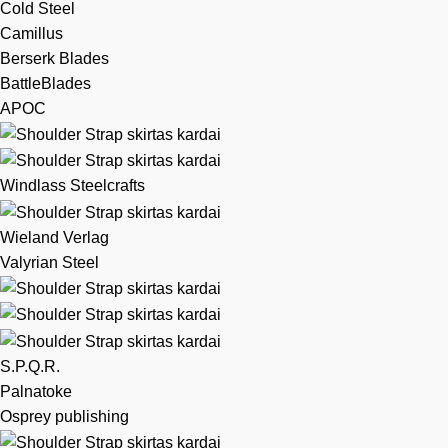
Cold Steel
Camillus
Berserk Blades
BattleBlades
APOC
Windlass Steelcrafts
Wieland Verlag
Valyrian Steel
S.P.Q.R.
Palnatoke
Osprey publishing