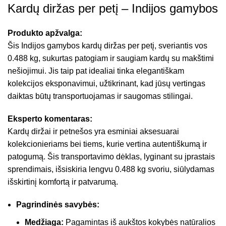
Kardų diržas per petį – Indijos gamybos
Produkto apžvalga:
Šis Indijos gamybos kardų diržas per petį, sveriantis vos
0.488 kg, sukurtas patogiam ir saugiam kardų su makštimi
nešiojimui. Jis taip pat idealiai tinka elegantiškam
kolekcijos eksponavimui, užtikrinant, kad jūsų vertingas
daiktas būtų transportuojamas ir saugomas stilingai.
Eksperto komentaras:
Kardų diržai ir petnešos yra esminiai aksesuarai
kolekcionieriams bei tiems, kurie vertina autentiškumą ir
patogumą. Šis transportavimo dėklas, lyginant su įprastais
sprendimais, išsiskiria lengvu 0.488 kg svoriu, siūlydamas
išskirtinį komfortą ir patvarumą.
Pagrindinės savybės:
Medžiaga:
Pagamintas iš aukštos kokybės natūralios