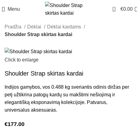
0
Menu
€
0.00
Pradžia
Dėklai
Dėklai kardams
Shoulder Strap skirtas kardai
Click to enlarge
Shoulder Strap skirtas kardai
Indijos gamybos, vos 0.488 kg sveriantis odinis diržas per
petį užtikrina patogų kardų su makštimi nešiojimą ir
elegantišką eksponavimą kolekcijoje. Patvarus,
universalus aksesuaras.
€
177.00