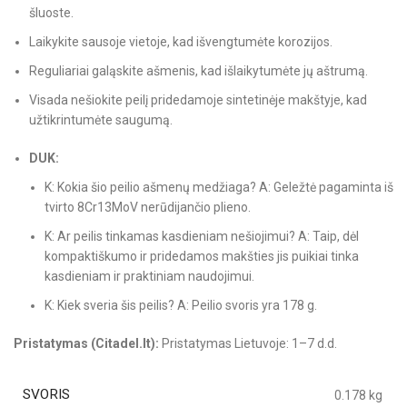
šluoste.
Laikykite sausoje vietoje, kad išvengtumėte korozijos.
Reguliariai galąskite ašmenis, kad išlaikytumėte jų aštrumą.
Visada nešiokite peilį pridedamoje sintetinėje makštyje, kad
užtikrintumėte saugumą.
DUK:
K: Kokia šio peilio ašmenų medžiaga? A: Geležtė pagaminta iš
tvirto 8Cr13MoV nerūdijančio plieno.
K: Ar peilis tinkamas kasdieniam nešiojimui? A: Taip, dėl
kompaktiškumo ir pridedamos makšties jis puikiai tinka
kasdieniam ir praktiniam naudojimui.
K: Kiek sveria šis peilis? A: Peilio svoris yra 178 g.
Pristatymas (Citadel.lt):
Pristatymas Lietuvoje: 1–7 d.d.
SVORIS
0.178 kg