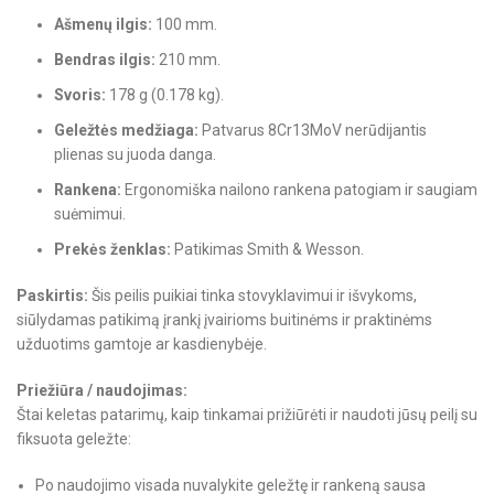
Ašmenų ilgis:
100 mm.
Bendras ilgis:
210 mm.
Svoris:
178 g (0.178 kg).
Geležtės medžiaga:
Patvarus 8Cr13MoV nerūdijantis
plienas su juoda danga.
Rankena:
Ergonomiška nailono rankena patogiam ir saugiam
suėmimui.
Prekės ženklas:
Patikimas Smith & Wesson.
Paskirtis:
Šis peilis puikiai tinka stovyklavimui ir išvykoms,
siūlydamas patikimą įrankį įvairioms buitinėms ir praktinėms
užduotims gamtoje ar kasdienybėje.
Priežiūra / naudojimas:
Štai keletas patarimų, kaip tinkamai prižiūrėti ir naudoti jūsų peilį su
fiksuota geležte:
Po naudojimo visada nuvalykite geležtę ir rankeną sausa