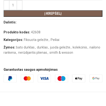
Į KREPŠELĮ
Dalintis:
Produkto kodas:
42608
Kategorijos:
Fiksuota geležte
,
Peiliai
Žymos:
bato durklas
,
durklas
,
juoda geležte
,
kolekcinis
,
nailono
rankena
,
nerūdijantis plienas
,
smith & wesson
Garantuotas saugus apmokėjimas