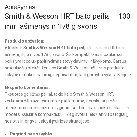
Aprašymas
Smith & Wesson HRT bato peilis – 100
mm ašmenys ir 178 g svoris
Produkto apžvalga:
Atraskite
Smith & Wesson HRT bato peilį
, išsiskiriantį 100 mm
ašmenų ilgiu ir vos 178 g svoriu. Šis kompaktiškas ir patikimas
peilis yra idealus pasirinkimas stovyklavimui ir išvykoms. Garsus
amerikiečių prekės ženklas Smith & Wesson užtikrina produkto
kokybę ir funkcionalumą, nepaisant to, kad gamyba vyksta Kinijoje.
Eksperto komentaras:
Fiksuotos geležtės peiliai, tokie kaip Smith & Wesson HRT,
vertinami dėl savo tvirtumo ir patikimumo, nereikalaujančio
atlenkiamo mechanizmo. Lyginant su didesniais lauko įrankiais, šis
modelis išsiskiria kompaktišku 178 g svoriu, leidžiančiu patogiai jį
nešiotis ir lengvai valdyti įvairiose situacijose.
Pagrindinės savybės: