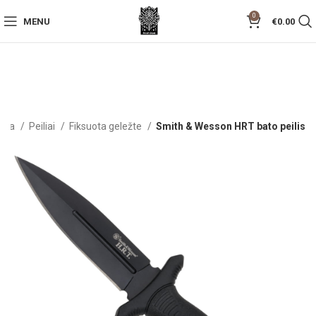
0
MENU
€
0.00
džia
Peiliai
Fiksuota geležte
Smith & Wesson HRT bato peilis