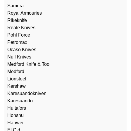
Samura
Royal Armouries
Rikeknife
Reate Knives
Pohl Force
Petromax
Ocaso Knives
Null Knives
Medford Knife & Tool
Medford
Lionsteel
Kershaw
Karesuandokniven
Karesuando
Hultafors
Honshu
Hanwei
El Cid