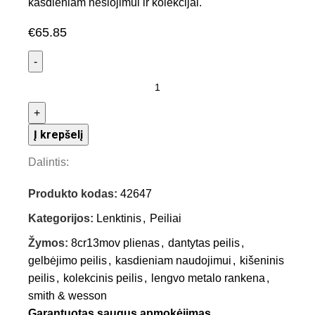
kasdieniam nešiojimui ir kolekcijai.
€
65.85
Į krepšelį
Dalintis:
Produkto kodas:
42647
Kategorijos:
Lenktinis
,
Peiliai
Žymos:
8cr13mov plienas
,
dantytas peilis
,
gelbėjimo peilis
,
kasdieniam naudojimui
,
kišeninis
peilis
,
kolekcinis peilis
,
lengvo metalo rankena
,
smith & wesson
Garantuotas saugus apmokėjimas