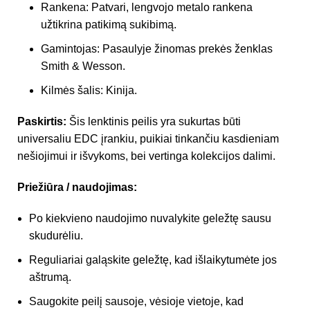
Rankena: Patvari, lengvojo metalo rankena
užtikrina patikimą sukibimą.
Gamintojas: Pasaulyje žinomas prekės ženklas
Smith & Wesson.
Kilmės šalis: Kinija.
Paskirtis:
Šis lenktinis peilis yra sukurtas būti
universaliu EDC įrankiu, puikiai tinkančiu kasdieniam
nešiojimui ir išvykoms, bei vertinga kolekcijos dalimi.
Priežiūra / naudojimas:
Po kiekvieno naudojimo nuvalykite geležtę sausu
skudurėliu.
Reguliariai galąskite geležtę, kad išlaikytumėte jos
aštrumą.
Saugokite peilį sausoje, vėsioje vietoje, kad