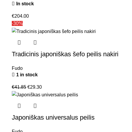
In stock
€
204.00
-30%
Tradicinis japoniškas šefo peilis nakiri
Fudo
1 in stock
€
41.85
€
29.30
Japoniškas universalus peilis
Fudo