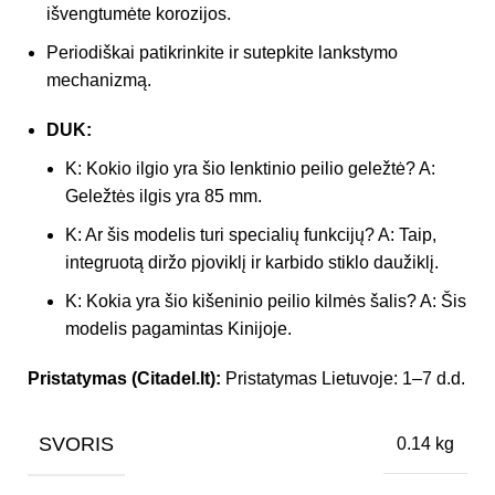
išvengtumėte korozijos.
Periodiškai patikrinkite ir sutepkite lankstymo
mechanizmą.
DUK:
K: Kokio ilgio yra šio lenktinio peilio geležtė? A:
Geležtės ilgis yra 85 mm.
K: Ar šis modelis turi specialių funkcijų? A: Taip,
integruotą diržo pjoviklį ir karbido stiklo daužiklį.
K: Kokia yra šio kišeninio peilio kilmės šalis? A: Šis
modelis pagamintas Kinijoje.
Pristatymas (Citadel.lt):
Pristatymas Lietuvoje: 1–7 d.d.
SVORIS
0.14 kg