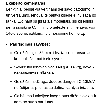
Eksperto komentaras:
Lenktiniai peiliai yra vertinami dėl savo patogumo ir
universalumo, lengvai telpantys kišenėje ir visada po
ranka. Lyginant su įprastais modeliais, šis kišeninis
peilis išsiskiria 85 mm ilgio geležte ir itin lengvu, vos
140 g svoriu, užtikrinančiu nešiojimo komfortą.
Pagrindinės savybės:
Geležtės ilgis: 85 mm, idealiai subalansuotas
kompaktiškumui ir efektyvumui.
Svoris: Itin lengvas, vos 140 g (0.14 kg), beveik
nepastebimas kišenėje.
Geležtės medžiaga: Juodos dangos 8Cr13MoV
nerūdijantis plienas su dalinai dantyta briauna.
Gelbėjimo funkcijos: Integruotas diržo pjoviklis ir
karbido stiklo daužiklis.