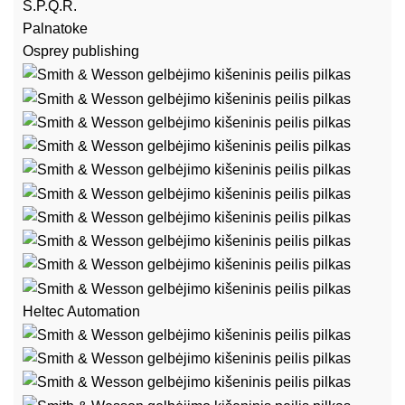
S.P.Q.R.
Palnatoke
Osprey publishing
Heltec Automation