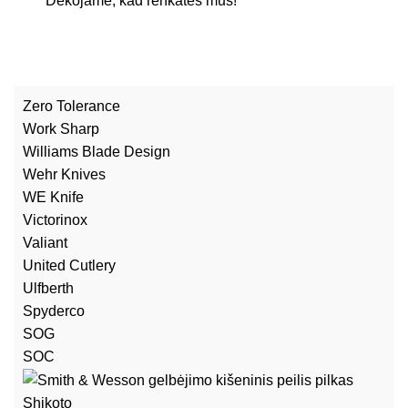
Dėkojame, kad renkates mus!
Zero Tolerance
Work Sharp
Williams Blade Design
Wehr Knives
WE Knife
Victorinox
Valiant
United Cutlery
Ulfberth
Spyderco
SOG
SOC
Shikoto