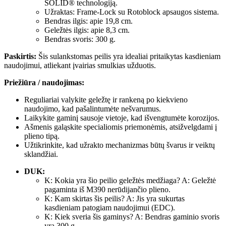
SOLID® technologiją.
Užraktas: Frame-Lock su Rotoblock apsaugos sistema.
Bendras ilgis: apie 19,8 cm.
Geležtės ilgis: apie 8,3 cm.
Bendras svoris: 300 g.
Paskirtis:
Šis sulankstomas peilis yra idealiai pritaikytas kasdieniam
naudojimui, atliekant įvairias smulkias užduotis.
Priežiūra / naudojimas:
Reguliariai valykite geležtę ir rankeną po kiekvieno
naudojimo, kad pašalintumėte nešvarumus.
Laikykite gaminį sausoje vietoje, kad išvengtumėte korozijos.
Ašmenis galąskite specialiomis priemonėmis, atsižvelgdami į
plieno tipą.
Užtikrinkite, kad užrakto mechanizmas būtų švarus ir veiktų
sklandžiai.
DUK:
K: Kokia yra šio peilio geležtės medžiaga? A: Geležtė
pagaminta iš M390 nerūdijančio plieno.
K: Kam skirtas šis peilis? A: Jis yra sukurtas
kasdieniam patogiam naudojimui (EDC).
K: Kiek sveria šis gaminys? A: Bendras gaminio svoris
yra 300 g.