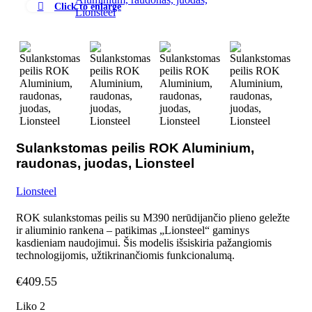
Click to enlarge
Sulankstomas peilis ROK Aluminium,
raudonas, juodas, Lionsteel
Lionsteel
ROK sulankstomas peilis su M390 nerūdijančio plieno geležte
ir aliuminio rankena – patikimas „Lionsteel“ gaminys
kasdieniam naudojimui. Šis modelis išsiskiria pažangiomis
technologijomis, užtikrinančiomis funkcionalumą.
€
409.55
Liko 2