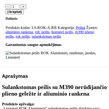
produkto
kiekis:
Į krepšelį
Sulankstomas
Dalintis:
peilis
ROK
Produkto kodas:
LS-ROK-A-RB
Kategorija:
Peiliai
Žymos:
Aluminium,
aliuminio rankena
,
edc peilis
,
lionsteel peilis
,
m390 plieno
raudonas,
peilis
,
rok peilis
,
sulankstomas peilis
juodas,
Lionsteel
Garantuotas saugus apmokėjimas
Aprašymas
Sulankstomas peilis su M390 nerūdijančio
plieno geležte ir aliuminio rankena
Produkto apžvalga:
„Lionsteel ROK Aluminium“ sulankstomas peilis išsiskiria savo