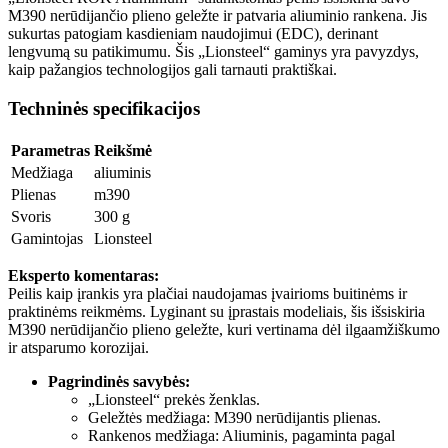
M390 nerūdijančio plieno geležte ir patvaria aliuminio rankena. Jis
sukurtas patogiam kasdieniam naudojimui (EDC), derinant
lengvumą su patikimumu. Šis „Lionsteel“ gaminys yra pavyzdys,
kaip pažangios technologijos gali tarnauti praktiškai.
Techninės specifikacijos
Parametras
Reikšmė
Medžiaga
aliuminis
Plienas
m390
Svoris
300 g
Gamintojas
Lionsteel
Eksperto komentaras:
Peilis kaip įrankis yra plačiai naudojamas įvairioms buitinėms ir
praktinėms reikmėms. Lyginant su įprastais modeliais, šis išsiskiria
M390 nerūdijančio plieno geležte, kuri vertinama dėl ilgaamžiškumo
ir atsparumo korozijai.
Pagrindinės savybės:
„Lionsteel“ prekės ženklas.
Geležtės medžiaga: M390 nerūdijantis plienas.
Rankenos medžiaga: Aliuminis, pagaminta pagal