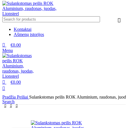
Kontaktai
Ašmenų istorijos
€
0.00
Menu
€
0.00
Pradžia
Peiliai
Sulankstomas peilis ROK Aluminium, raudonas, juodas
Search