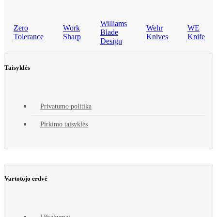
Williams
Zero
Work
Wehr
WE
Blade
Tolerance
Sharp
Knives
Knife
Design
Taisyklės
Privatumo politika
Pirkimo taisyklės
Vartotojo erdvė