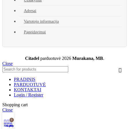
Užsakymai
Adresai
Vartotojo informacija
Pageidavimai
Citadel
parduotuvė
2026
Murakana, MB
.
Close
PRADINIS
PARDUOTUVĖ
KONTAKTAI
Login / Register
Shopping cart
Close
0
Shop
Cart
My account