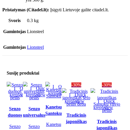
Pristatymas (Citadel.lt):
Įsigyti Lietuvoje galite citadel.lt.
Svoris
0.3 kg
Gamintojas
Lionsteel
Gamintojas
Lionsteel
Susiję produktai
-30%
-30%
Į
Quick
Į
Quick
Į
Quick
krepšelį
view
krepšelį
view
krepšelį
view
Į
Quick
krepšelį
view
Į
Quick
Kanetsu
krepšelį
view
Senzo
Senzo
Santoku
duonos
universalus
Tradicinis
peilis
peilis
japoniškas
Tradicinis
Kanetsu
Senzo
Senzo
šefo peilis
japoniškas