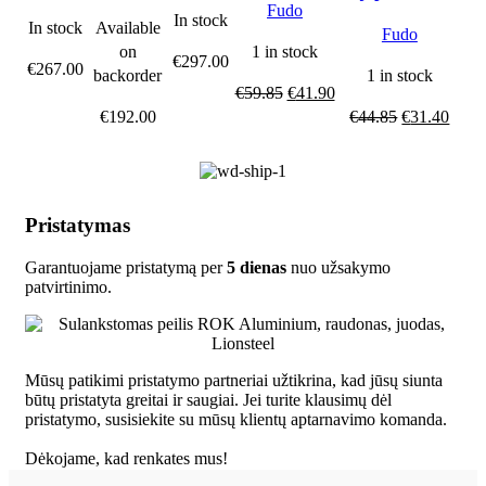
Fudo
deba
Santoku virėjo
In stock
In stock
Available
Fudo
peilis
on
1 in stock
€
297.00
€
267.00
backorder
1 in stock
€
59.85
€
41.90
€
192.00
€
44.85
€
31.40
Pristatymas
Garantuojame pristatymą per
5 dienas
nuo užsakymo
patvirtinimo.
Mūsų patikimi pristatymo partneriai užtikrina, kad jūsų siunta
būtų pristatyta greitai ir saugiai. Jei turite klausimų dėl
pristatymo, susisiekite su mūsų klientų aptarnavimo komanda.
Dėkojame, kad renkates mus!