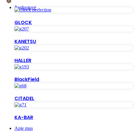
0
0
Parduotuvė
GLOCK
KANETSU
HALLER
BlackField
CITADEL
KA-BAR
Apie mus