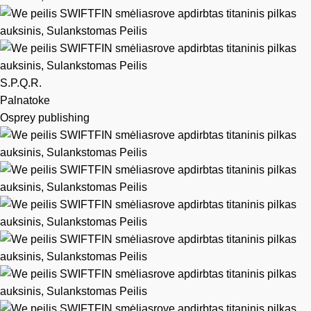
S.P.Q.R.
Palnatoke
Osprey publishing