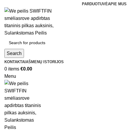
PARDUOTUVĖ
APIE MUS
Search
KONTAKTAI
AŠMENŲ ISTORIJOS
0
items
€
0.00
Menu