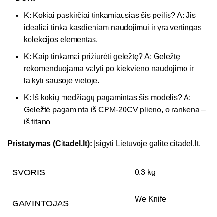
K: Kokiai paskirčiai tinkamiausias šis peilis? A: Jis
idealiai tinka kasdieniam naudojimui ir yra vertingas
kolekcijos elementas.
K: Kaip tinkamai prižiūrėti geležtę? A: Geležtę
rekomenduojama valyti po kiekvieno naudojimo ir
laikyti sausoje vietoje.
K: Iš kokių medžiagų pagamintas šis modelis? A:
Geležtė pagaminta iš CPM-20CV plieno, o rankena –
iš titano.
Pristatymas (Citadel.lt):
Įsigyti Lietuvoje galite citadel.lt.
SVORIS
0.3 kg
We Knife
GAMINTOJAS