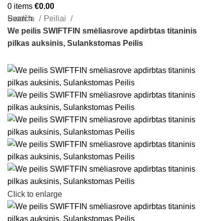
0
items
€
0.00
Search
Pradžia
Peiliai
We peilis SWIFTFIN smėliasrove apdirbtas titaninis
pilkas auksinis, Sulankstomas Peilis
Click to enlarge