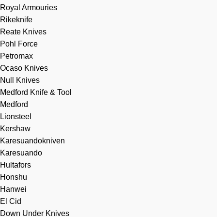
Royal Armouries
Rikeknife
Reate Knives
Pohl Force
Petromax
Ocaso Knives
Null Knives
Medford Knife & Tool
Medford
Lionsteel
Kershaw
Karesuandokniven
Karesuando
Hultafors
Honshu
Hanwei
El Cid
Down Under Knives