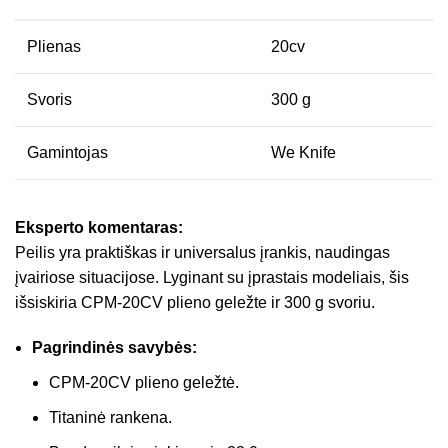
Plienas
20cv
Svoris
300 g
Gamintojas
We Knife
Eksperto komentaras:
Peilis yra praktiškas ir universalus įrankis, naudingas
įvairiose situacijose. Lyginant su įprastais modeliais, šis
išsiskiria CPM-20CV plieno geležte ir 300 g svoriu.
Pagrindinės savybės:
CPM-20CV plieno geležtė.
Titaninė rankena.