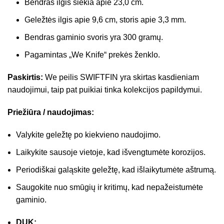
Bendras ilgis siekia apie 23,0 cm.
Geležtės ilgis apie 9,6 cm, storis apie 3,3 mm.
Bendras gaminio svoris yra 300 gramų.
Pagamintas „We Knife“ prekės ženklo.
Paskirtis:
We peilis SWIFTFIN yra skirtas kasdieniam
naudojimui, taip pat puikiai tinka kolekcijos papildymui.
Priežiūra / naudojimas:
Valykite geležtę po kiekvieno naudojimo.
Laikykite sausoje vietoje, kad išvengtumėte korozijos.
Periodiškai galąskite geležtę, kad išlaikytumėte aštrumą.
Saugokite nuo smūgių ir kritimų, kad nepažeistumėte
gaminio.
DUK: