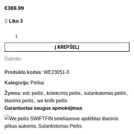
€
369.99
Liko 3
Į KREPŠELĮ
Dalintis:
Produkto kodas:
WE23051-3
Kategorija:
Peiliai
Žymos:
edc peilis
,
kolekcinis peilis
,
sulankstomas peilis
,
titaninis peilis
,
we knife peilis
Garantuotas saugus apmokėjimas