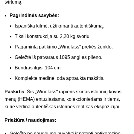
tvirtumą.
Pagrindinės savybės:
Ispaniška kilmė, užtikrinanti autentiškumą.
Tiksli konstrukcija su 2,20 kg svoriu.
Pagaminta patikimo „Windlass“ prekės ženklo.
Geležtė iš patvaraus 1095 anglies plieno.
Bendras ilgis: 104 cm.
Komplekte medinė, oda aptraukta makštis.
Paskirtis:
Šis „Windlass“ rapieris skirtas istorinių kovos
menų (HEMA) entuziastams, kolekcionieriams ir tiems,
kurie vertina autentiškas istorines replikas ekspozicijai.
Priežiūra / naudojimas:
Geležtę po naudojimo nuvalyti ir patepti antikorozine