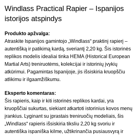
Windlass Practical Rapier – Ispanijos
istorijos atspindys
Produkto apžvalga:
Atraskite Ispanijos gamintojo „Windlass“ praktinį rapierį –
autentišką ir patikimą kardą, sveriantį 2,20 kg. Šis istorinės
replikos modelis idealiai tinka HEMA (Historical European
Martial Arts) treniruotėms, kolekcijai ir istorinių įvykių
atkūrimui. Pagamintas Ispanijoje, jis išsiskiria kruopščiu
atlikimu ir ilgaamžiškumu.
Eksperto komentaras:
Šis rapieris, kaip ir kiti istorinės replikos kardai, yra
kruopščiai sukurtas, siekiant atkartoti istorinius kovos menų
įrankius. Lyginant su įprastais treniruočių modeliais, šis
„Windlass“ rapieris išsiskiria tiksliu 2,20 kg svoriu ir
autentiška ispaniška kilme, užtikrinančia pusiausvyrą ir