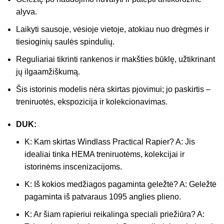
alyva.
Laikyti sausoje, vėsioje vietoje, atokiau nuo drėgmės ir
tiesioginių saulės spindulių.
Reguliariai tikrinti rankenos ir makšties būklę, užtikrinant
jų ilgaamžiškumą.
Šis istorinis modelis nėra skirtas pjovimui; jo paskirtis –
treniruotės, ekspozicija ir kolekcionavimas.
DUK:
K: Kam skirtas Windlass Practical Rapier? A: Jis
idealiai tinka HEMA treniruotėms, kolekcijai ir
istorinėms inscenizacijoms.
K: Iš kokios medžiagos pagaminta geležtė? A: Geležtė
pagaminta iš patvaraus 1095 anglies plieno.
K: Ar šiam rapieriui reikalinga speciali priežiūra? A: