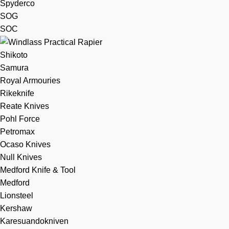
Spyderco
SOG
SOC
Shikoto
Samura
Royal Armouries
Rikeknife
Reate Knives
Pohl Force
Petromax
Ocaso Knives
Null Knives
Medford Knife & Tool
Medford
Lionsteel
Kershaw
Karesuandokniven