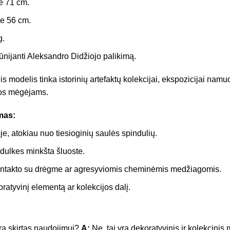
ie 71 cm.
ie 56 cm.
g.
įkūnijanti Aleksandro Didžiojo palikimą.
s modelis tinka istorinių artefaktų kolekcijai, ekspozicijai namuo
ijos mėgėjams.
mas:
je, atokiau nuo tiesioginių saulės spindulių.
 dulkes minkšta šluoste.
kontakto su drėgme ar agresyviomis cheminėmis medžiagomis.
oratyvinį elementą ar kolekcijos dalį.
ra skirtas naudojimui?
A:
Ne, tai yra dekoratyvinis ir kolekcinis 