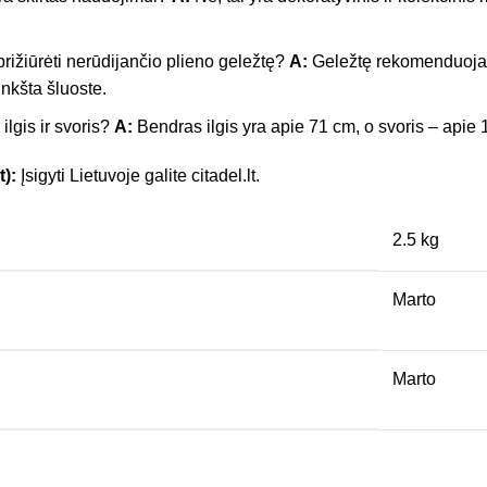
prižiūrėti nerūdijančio plieno geležtę?
A:
Geležtę rekomenduojam
nkšta šluoste.
ilgis ir svoris?
A:
Bendras ilgis yra apie 71 cm, o svoris – apie 1
t):
Įsigyti Lietuvoje galite citadel.lt.
2.5 kg
Marto
Marto