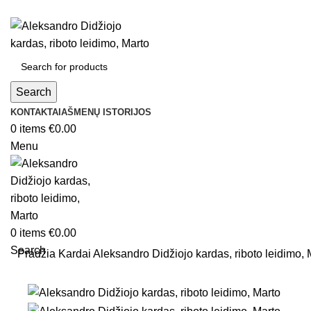
Search
KONTAKTAI
AŠMENŲ ISTORIJOS
0
items
€
0.00
Menu
0
items
€
0.00
Search
Pradžia
Kardai
Aleksandro Didžiojo kardas, riboto leidimo, 