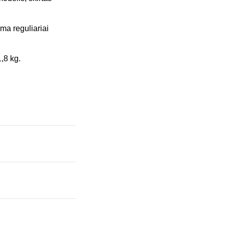
a reguliariai
,8 kg.