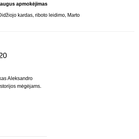
saugus apmokėjimas
420
škas Aleksandro
 istorijos mėgėjams.