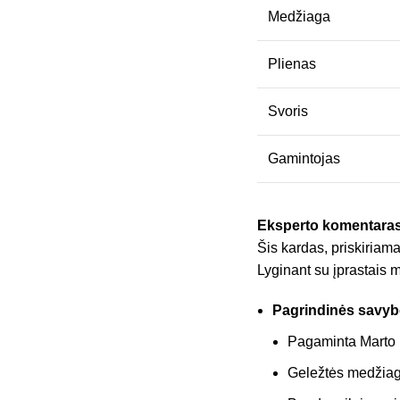
Medžiaga
Plienas
Svoris
Gamintojas
Eksperto komentaras
Šis kardas, priskiriamas
Lyginant su įprastais m
Pagrindinės savyb
Pagaminta Marto p
Geležtės medžiaga