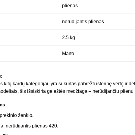
plienas
nerūdijantis plienas
2.5 kg
Marto
:
 kitų kardų kategorijai, yra sukurtas pabrėžti istorinę vertę ir de
odeliais, šis išsiskiria geležtės medžiaga – nerūdijančiu plienu
ės:
rekinio ženklo.
: nerūdijantis plienas 420.