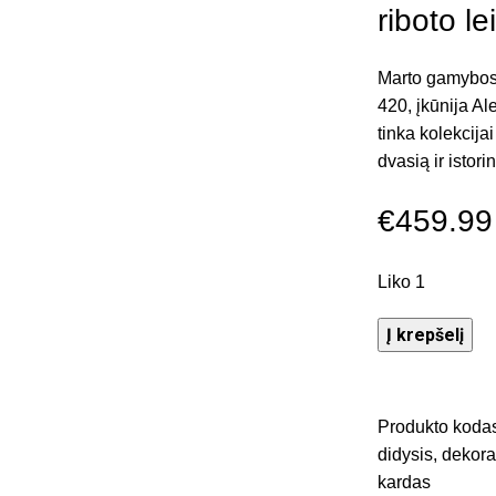
riboto l
Marto gamybos 
420, įkūnija Al
tinka kolekcija
dvasią ir istori
€
459.99
Liko 1
Į krepšelį
Produkto koda
didysis
,
dekora
kardas