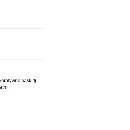
koratyvinę paskirtį.
 420.