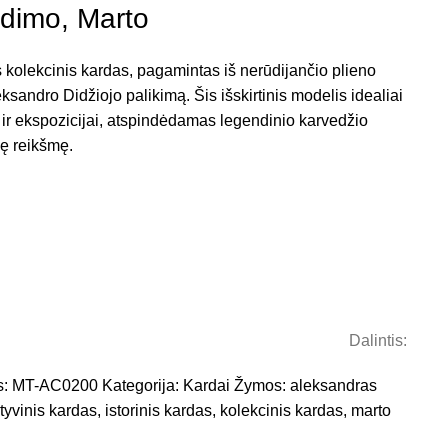
eidimo, Marto
kolekcinis kardas, pagamintas iš nerūdijančio plieno
eksandro Didžiojo palikimą. Šis išskirtinis modelis idealiai
i ir ekspozicijai, atspindėdamas legendinio karvedžio
nę reikšmę.
Dalintis:
s:
MT-AC0200
Kategorija:
Kardai
Žymos:
aleksandras
tyvinis kardas
,
istorinis kardas
,
kolekcinis kardas
,
marto