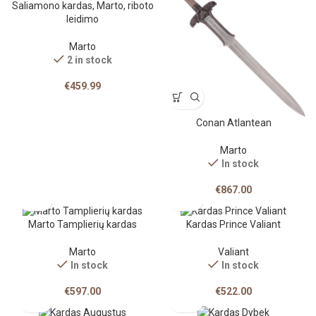
Saliamono kardas, Marto, riboto
leidimo
Marto
2 in stock
€
459.99
Conan Atlantean
Marto
In stock
€
867.00
Marto Tamplierių kardas
Kardas Prince Valiant
Marto
Valiant
In stock
In stock
€
597.00
€
522.00