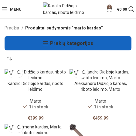
0
MENU
€
0.00
Pradžia
Produktai su žymomis “marto kardas”
Prekių kategorijos
Karolio Didžiojo kardas, riboto
Aleksandro Didžiojo kardas,
leidimo
riboto leidimo, Marto
Marto
Marto
1 in stock
1 in stock
€
399.99
€
459.99