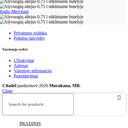
Battle-Merchant
Taisyklės
Privatumo politika
Pirkimo taisyklės
Vartotojo erdvė
Užsakymai
Adresai
Vartotojo informacija
Pageidavimai
Citadel
parduotuvė
2026
Murakana, MB
.
Close
PRADINIS