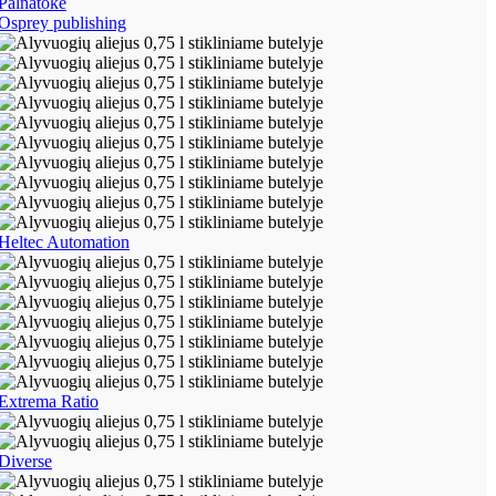
Palnatoke
Osprey publishing
Heltec Automation
Extrema Ratio
Diverse