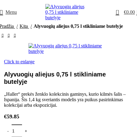
0
Menu
€
0.00
Pradžia
Kita
Alyvuogių aliejus 0,75 l stikliniame butelyje
Click to enlarge
Alyvuogių aliejus 0,75 l stikliniame
butelyje
„Haller“ prekės ženklo kolekcinis gaminys, kurio kilmės šalis –
Ispanija. Šis 1,4 kg sveriantis modelis yra puikus pasirinkimas
kolekcijai arba ekspozicijai.
€
59.85