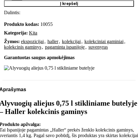
Į krepšelį
Dalintis:
Produkto kodas:
10055
Kategorija:
Kita
Žymos:
ekspozicijai
,
haller
,
kolekcijai
,
kolekciniai gaminiai
,
kolekcinis gaminys
,
pagaminta ispanijoje
,
suvenyras
Garantuotas saugus apmokėjimas
Aprašymas
Alyvuogių aliejus 0,75 l stikliniame butelyje
– Haller kolekcinis gaminys
Produkto apžvalga:
Tai Ispanijoje pagamintas „Haller“ prekės ženklo kolekcinis gaminys,
sveriantis 1,4 kg. Pagal savo pobūdį, šis produktas yra skirtas kolekcijai