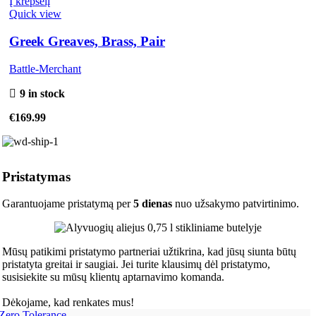
Į krepšelį
Quick view
Greek Greaves, Brass, Pair
Battle-Merchant
9 in stock
€
169.99
Pristatymas
Garantuojame pristatymą per
5 dienas
nuo užsakymo patvirtinimo.
Mūsų patikimi pristatymo partneriai užtikrina, kad jūsų siunta būtų
pristatyta greitai ir saugiai. Jei turite klausimų dėl pristatymo,
susisiekite su mūsų klientų aptarnavimo komanda.
Dėkojame, kad renkates mus!
Zero Tolerance