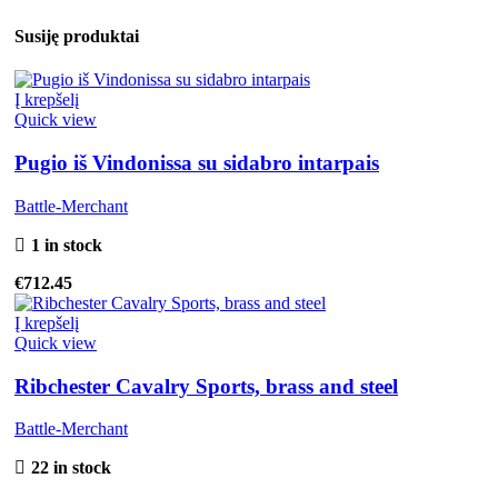
Susiję produktai
Į krepšelį
Quick view
Pugio iš Vindonissa su sidabro intarpais
Battle-Merchant
1 in stock
€
712.45
Į krepšelį
Quick view
Ribchester Cavalry Sports, brass and steel
Battle-Merchant
22 in stock