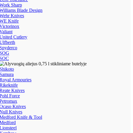
Work Sharp
Williams Blade Design
Wehr Knives
WE Knife
Victorinox
Valiant
United Cutlery
Ulfberth
Spyderco
SOG
SOC
Shikoto
Samura
Royal Armouries
Rikeknife
Reate Knives
Pohl Force
Petromax
Ocaso Knives
Null Knives
Medford Knife & Tool
Medford
Lionsteel