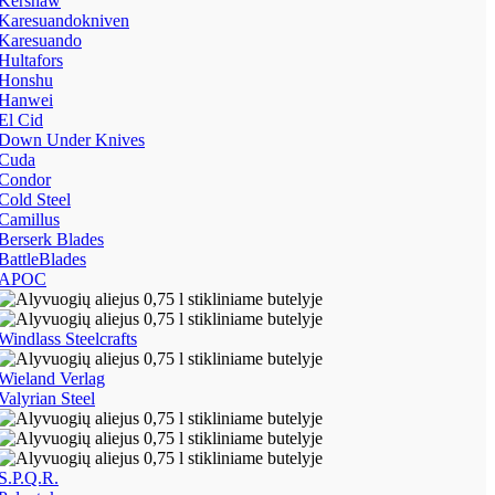
Kershaw
Karesuandokniven
Karesuando
Hultafors
Honshu
Hanwei
El Cid
Down Under Knives
Cuda
Condor
Cold Steel
Camillus
Berserk Blades
BattleBlades
APOC
Windlass Steelcrafts
Wieland Verlag
Valyrian Steel
S.P.Q.R.