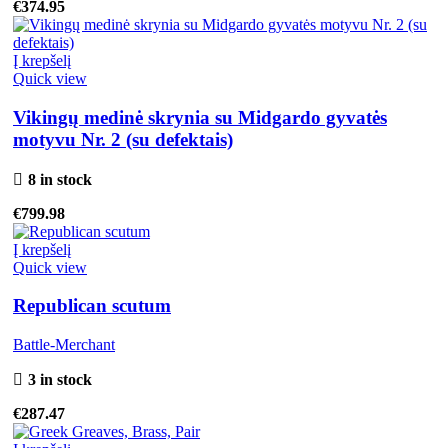
€
374.95
Į krepšelį
Quick view
Vikingų medinė skrynia su Midgardo gyvatės
motyvu Nr. 2 (su defektais)
8 in stock
€
799.98
Į krepšelį
Quick view
Republican scutum
Battle-Merchant
3 in stock
€
287.47