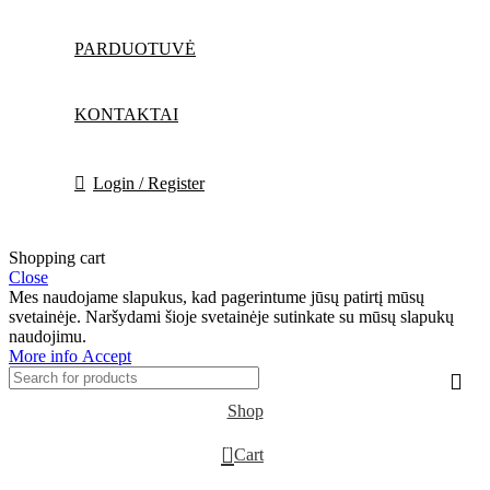
PARDUOTUVĖ
KONTAKTAI
Login / Register
Shopping cart
Close
Mes naudojame slapukus, kad pagerintume jūsų patirtį mūsų
svetainėje. Naršydami šioje svetainėje sutinkate su mūsų slapukų
naudojimu.
More
More info
Accept
info
Shop
0
Cart