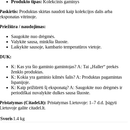
Produkto tipas:
Kolekcinis gaminys
Paskirtis:
Produktas skirtas naudoti kaip kolekcijos dalis arba
eksponatas vitrinoje.
Priežiūra / naudojimas:
Saugokite nuo drėgmės.
Valykite sausa, minkšta šluoste.
Laikykite sausoje, kambario temperatūros vietoje.
DUK:
K: Kas yra šio gaminio gamintojas? A: Tai „Haller“ prekės
ženklo produktas.
K: Kokia yra gaminio kilmės šalis? A: Produktas pagamintas
Ispanijoje.
K: Kaip prižiūrėti šį eksponatą? A: Saugokite nuo drėgmės ir
periodiškai nuvalykite dulkes sausa šluoste.
Pristatymas (Citadel.lt):
Pristatymas Lietuvoje: 1–7 d.d. Įsigyti
Lietuvoje galite citadel.lt.
Svoris
1.4 kg