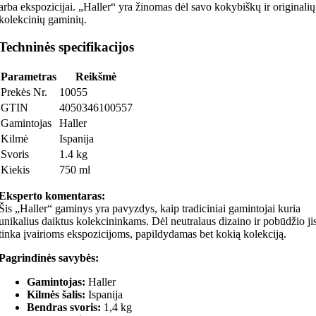
arba ekspozicijai. „Haller“ yra žinomas dėl savo kokybiškų ir originalių
kolekcinių gaminių.
Techninės specifikacijos
Parametras
Reikšmė
Prekės Nr.
10055
GTIN
4050346100557
Gamintojas
Haller
Kilmė
Ispanija
Svoris
1.4 kg
Kiekis
750 ml
Eksperto komentaras:
Šis „Haller“ gaminys yra pavyzdys, kaip tradiciniai gamintojai kuria
unikalius daiktus kolekcininkams. Dėl neutralaus dizaino ir pobūdžio ji
tinka įvairioms ekspozicijoms, papildydamas bet kokią kolekciją.
Pagrindinės savybės:
Gamintojas:
Haller
Kilmės šalis:
Ispanija
Bendras svoris:
1,4 kg