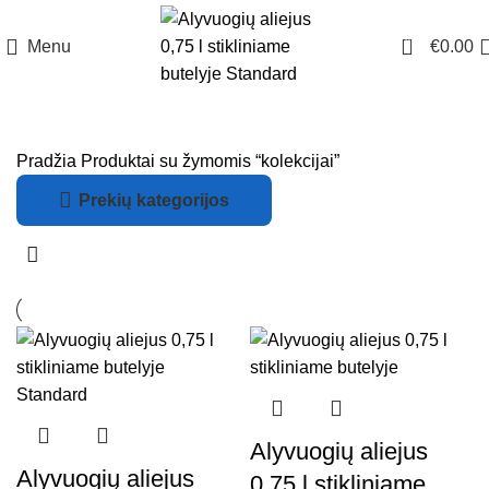
0
Menu
€
0.00
Pradžia
Produktai su žymomis “kolekcijai”
Prekių kategorijos
Alyvuogių aliejus
Alyvuogių aliejus
0,75 l stikliniame