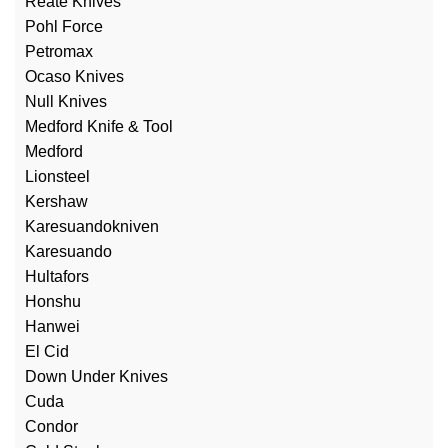
Reate Knives
Pohl Force
Petromax
Ocaso Knives
Null Knives
Medford Knife & Tool
Medford
Lionsteel
Kershaw
Karesuandokniven
Karesuando
Hultafors
Honshu
Hanwei
El Cid
Down Under Knives
Cuda
Condor