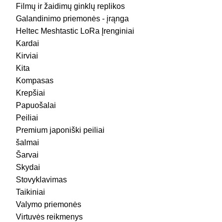
Filmų ir žaidimų ginklų replikos
Galandinimo priemonės - įrąnga
Heltec Meshtastic LoRa Įrenginiai
Kardai
Kirviai
Kita
Kompasas
Krepšiai
Papuošalai
Peiliai
Premium japoniški peiliai
šalmai
Šarvai
Skydai
Stovyklavimas
Taikiniai
Valymo priemonės
Virtuvės reikmenys