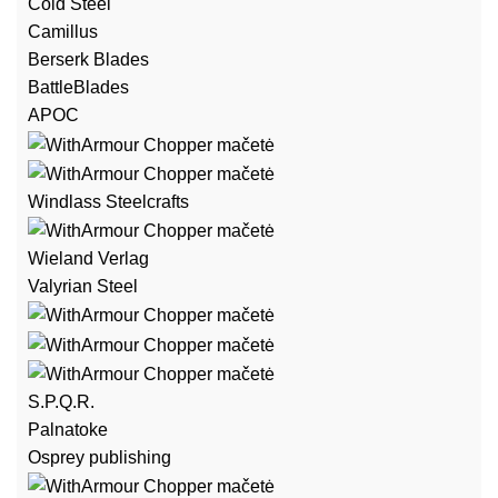
Cold Steel
Camillus
Berserk Blades
BattleBlades
APOC
Windlass Steelcrafts
Wieland Verlag
Valyrian Steel
S.P.Q.R.
Palnatoke
Osprey publishing