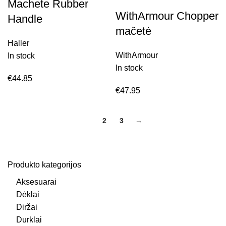
Machete Rubber
WithArmour Chopper
Handle
mačetė
Haller
WithArmour
In stock
In stock
€
44.85
€
47.95
1
2
3
→
Produkto kategorijos
Aksesuarai
Dėklai
Diržai
Durklai