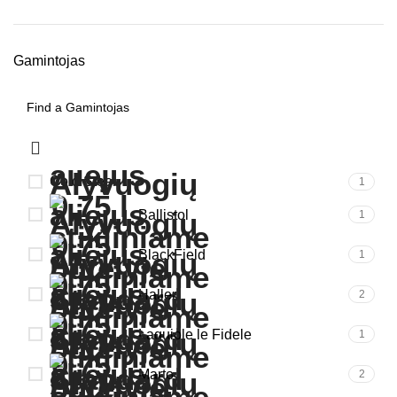
Gamintojas
Cold Steel
1
Ballistol
1
BlackField
1
Haller
2
Laguiole le Fidele
1
Marto
2