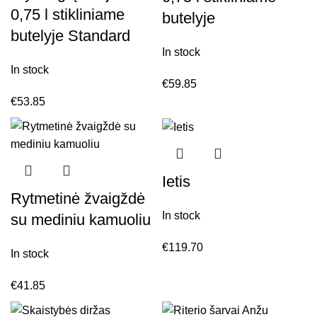
0,75 l stikliniame
butelyje
butelyje Standard
In stock
In stock
€
59.85
€
53.85
Ietis
Rytmetinė žvaigždė
In stock
su mediniu kamuoliu
€
119.70
In stock
€
41.85