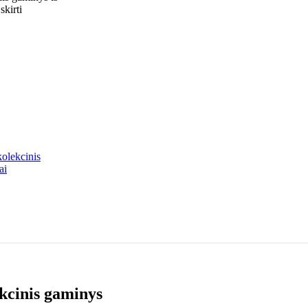
skirti
kolekcinis
ai
ekcinis gaminys