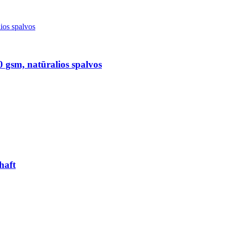
0 gsm, natūralios spalvos
haft