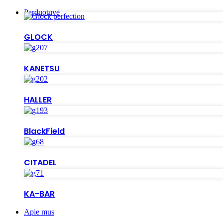
Parduotuvė
GLOCK
KANETSU
HALLER
BlackField
CITADEL
KA-BAR
Apie mus