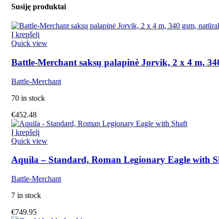
Susiję produktai
Į krepšelį
Quick view
Battle-Merchant saksų palapinė Jorvik, 2 x 4 m, 34
Battle-Merchant
70 in stock
€
452.48
Į krepšelį
Quick view
Aquila – Standard, Roman Legionary Eagle with S
Battle-Merchant
7 in stock
€
749.95