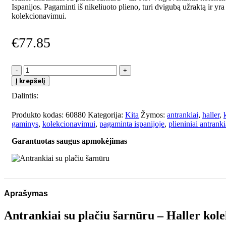
Ispanijos. Pagaminti iš nikeliuoto plieno, turi dvigubą užraktą ir yra 
kolekcionavimui.
€
77.85
produkto
kiekis:
Į krepšelį
Antrankiai
Dalintis:
su
plačiu
šarnūru
Produkto kodas:
60880
Kategorija:
Kita
Žymos:
antrankiai
,
haller
,
gaminys
,
kolekcionavimui
,
pagaminta ispanijoje
,
plieniniai antranki
Garantuotas saugus apmokėjimas
Aprašymas
Antrankiai su plačiu šarnūru – Haller kol