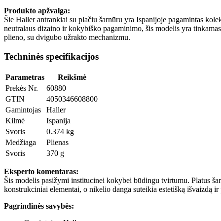
Produkto apžvalga:
Šie Haller antrankiai su plačiu šarnūru yra Ispanijoje pagamintas kole
neutralaus dizaino ir kokybiško pagaminimo, šis modelis yra tinkamas k
plieno, su dvigubo užrakto mechanizmu.
Techninės specifikacijos
Parametras
Reikšmė
Prekės Nr.
60880
GTIN
4050346608800
Gamintojas
Haller
Kilmė
Ispanija
Svoris
0.374 kg
Medžiaga
Plienas
Svoris
370 g
Eksperto komentaras:
Šis modelis pasižymi institucinei kokybei būdingu tvirtumu. Platus š
konstrukciniai elementai, o nikelio danga suteikia estetišką išvaizdą 
Pagrindinės savybės: