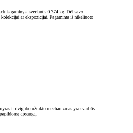
kcinis gaminys, sveriantis 0.374 kg. Dėl savo
olekcijai ar ekspozicijai. Pagaminta iš nikeliuoto
arnyras ir dvigubo užrakto mechanizmas yra svarbūs
ir papildomą apsaugą.