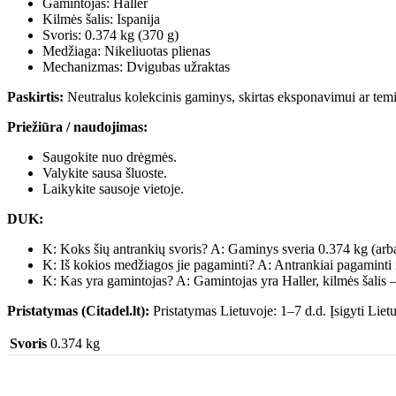
Gamintojas: Haller
Kilmės šalis: Ispanija
Svoris: 0.374 kg (370 g)
Medžiaga: Nikeliuotas plienas
Mechanizmas: Dvigubas užraktas
Paskirtis:
Neutralus kolekcinis gaminys, skirtas eksponavimui ar tem
Priežiūra / naudojimas:
Saugokite nuo drėgmės.
Valykite sausa šluoste.
Laikykite sausoje vietoje.
DUK:
K: Koks šių antrankių svoris? A: Gaminys sveria 0.374 kg (arb
K: Iš kokios medžiagos jie pagaminti? A: Antrankiai pagaminti i
K: Kas yra gamintojas? A: Gamintojas yra Haller, kilmės šalis –
Pristatymas (Citadel.lt):
Pristatymas Lietuvoje: 1–7 d.d. Įsigyti Lietuv
Svoris
0.374 kg