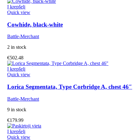
Į krepšelį
Quick view
Cowhide, black-white
Battle-Merchant
2 in stock
€
502.48
Į krepšelį
Quick view
Lorica Segmentata, Type Corbridge A, chest 46″
Battle-Merchant
9 in stock
€
179.99
Į krepšelį
Quick view