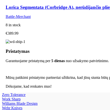
Lorica Segmentata (Corbridge A), nerūdijančio plie
Battle-Merchant
8 in stock
€
389.99
Pristatymas
Garantuojame pristatymą per
5 dienas
nuo užsakymo patvirtinimo.
Mūsų patikimi pristatymo partneriai užtikrina, kad jūsų siunta būtų p
Dėkojame, kad renkates mus!
Zero Tolerance
Work Sharp
Williams Blade Design
Wehr Knives