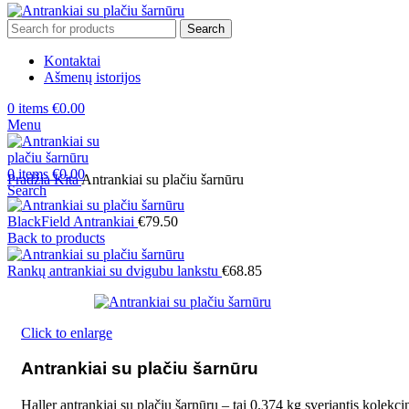
Search
Kontaktai
Ašmenų istorijos
0
items
€
0.00
Menu
0
items
€
0.00
Pradžia
Kita
Antrankiai su plačiu šarnūru
Search
BlackField Antrankiai
€
79.50
Back to products
Rankų antrankiai su dvigubu lankstu
€
68.85
Click to enlarge
Antrankiai su plačiu šarnūru
Haller antrankiai su plačiu šarnūru – tai 0.374 kg sveriantis kolekci