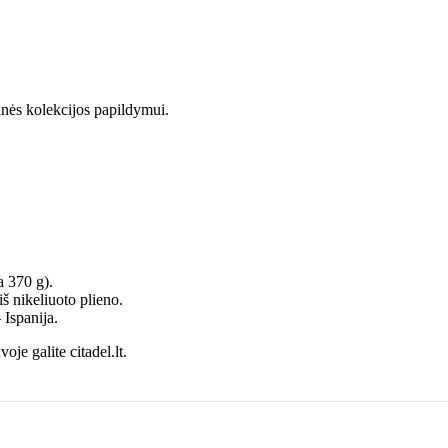
inės kolekcijos papildymui.
a 370 g).
š nikeliuoto plieno.
 Ispanija.
oje galite citadel.lt.