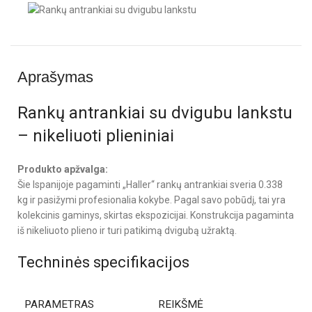
Aprašymas
Rankų antrankiai su dvigubu lankstu
– nikeliuoti plieniniai
Produkto apžvalga:
Šie Ispanijoje pagaminti „Haller“ rankų antrankiai sveria 0.338
kg ir pasižymi profesionalia kokybe. Pagal savo pobūdį, tai yra
kolekcinis gaminys, skirtas ekspozicijai. Konstrukcija pagaminta
iš nikeliuoto plieno ir turi patikimą dvigubą užraktą.
Techninės specifikacijos
PARAMETRAS
REIKŠMĖ