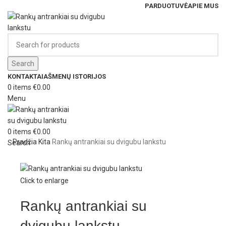
PARDUOTUVĖ
APIE MUS
Search
KONTAKTAI
AŠMENŲ ISTORIJOS
0
items
€
0.00
Menu
0
items
€
0.00
Pradžia
Kita
Rankų antrankiai su dvigubu lankstu
Search
Click to enlarge
Rankų antrankiai su
dvigubu lankstu