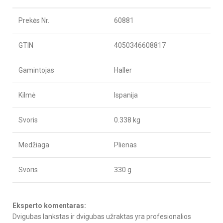
Prekės Nr.
60881
GTIN
4050346608817
Gamintojas
Haller
Kilmė
Ispanija
Svoris
0.338 kg
Medžiaga
Plienas
Svoris
330 g
Eksperto komentaras:
Dvigubas lankstas ir dvigubas užraktas yra profesionalios