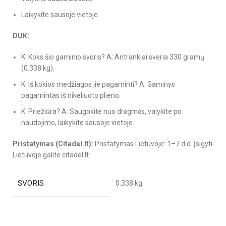
Laikykite sausoje vietoje.
DUK:
K: Koks šio gaminio svoris? A: Antrankiai sveria 330 gramų
(0.338 kg).
K: Iš kokios medžiagos jie pagaminti? A: Gaminys
pagamintas iš nikeliuoto plieno.
K: Priežiūra? A: Saugokite nuo drėgmės, valykite po
naudojimo, laikykite sausoje vietoje.
Pristatymas (Citadel.lt):
Pristatymas Lietuvoje: 1–7 d.d. Įsigyti
Lietuvoje galite citadel.lt.
SVORIS
0.338 kg