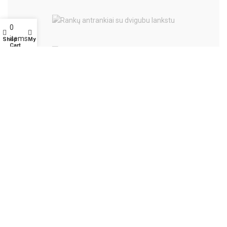
0
items
Shop
My account
Cart
Diverse
Battle-Merchant