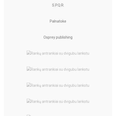
S.P.Q.R.
Palnatoke
Osprey publishing