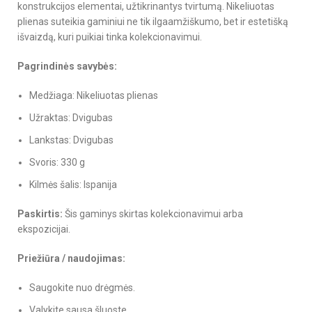
konstrukcijos elementai, užtikrinantys tvirtumą. Nikeliuotas
plienas suteikia gaminiui ne tik ilgaamžiškumo, bet ir estetišką
išvaizdą, kuri puikiai tinka kolekcionavimui.
Pagrindinės savybės:
Medžiaga: Nikeliuotas plienas
Užraktas: Dvigubas
Lankstas: Dvigubas
Svoris: 330 g
Kilmės šalis: Ispanija
Paskirtis:
Šis gaminys skirtas kolekcionavimui arba
ekspozicijai.
Priežiūra / naudojimas:
Saugokite nuo drėgmės.
Valykite sausa šluoste.