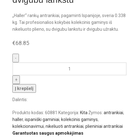
„Haller“ rankų antrankiai, pagaminti Ispanijoje, sveria 0.338
kg. Tai profesionalios kokybės kolekcinis gaminys iš
nikeliuoto plieno, su dvigubu lankstu ir dvigubu užraktu.
€
68.85
Į krepšelį
Dalintis:
Produkto kodas:
60881
Kategorija:
Kita
Žymos:
antrankiai
,
haller
,
ispaniški gaminiai
,
kolekcinis gaminys
,
kolekcionavimui
,
nikeliuoti antrankiai
,
plieniniai antrankiai
Garantuotas saugus apmokėjimas