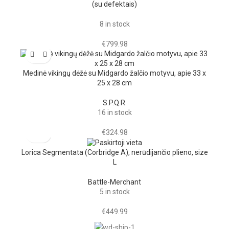
(su defektais)
8 in stock
€
799.98
Medinė vikingų dėžė su Midgardo žalčio motyvu, apie 33 x
25 x 28 cm
S.P.Q.R.
16 in stock
€
324.98
Lorica Segmentata (Corbridge A), nerūdijančio plieno, size
L
Battle-Merchant
5 in stock
€
449.99