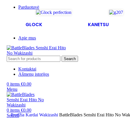
Parduotuvė
GLOCK
KANETSU
Apie mus
Search
Kontaktai
Ašmenų istorijos
0
items
€
0.00
Menu
0
items
€
0.00
Pradžia
Kardai
Wakizashi
BattleBlades Senshi Erai Hito No Wak
Search