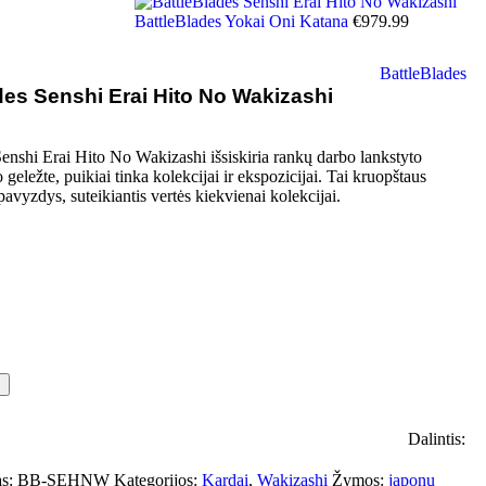
BattleBlades Yokai Oni Katana
€
979.99
BattleBlades
des Senshi Erai Hito No Wakizashi
enshi Erai Hito No Wakizashi išsiskiria rankų darbo lankstyto
 geležte, puikiai tinka kolekcijai ir ekspozicijai. Tai kruopštaus
avyzdys, suteikiantis vertės kiekvienai kolekcijai.
Dalintis:
as:
BB-SEHNW
Kategorijos:
Kardai
,
Wakizashi
Žymos:
japonų