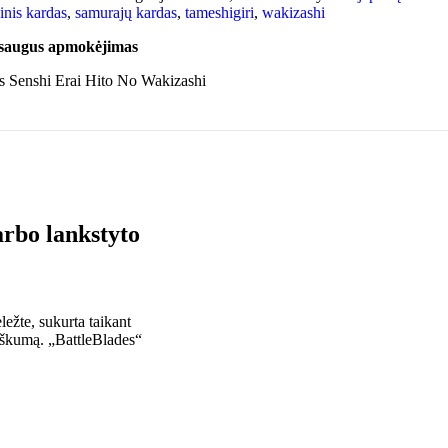
inis kardas
,
samurajų kardas
,
tameshigiri
,
wakizashi
 saugus apmokėjimas
arbo lankstyto
ežte, sukurta taikant
triškumą. „BattleBlades“