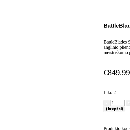
BattleBla
BattleBlades S
anglinio plieno
meistriškumo p
€
849.99
Liko 2
Į krepšelį
Produkto kod