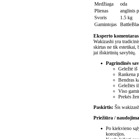
Medžiaga
oda
Plienas
anglinis p
Svoris
1.5 kg
Gamintojas
BattleBla
Eksperto komentaras
Wakizashi yra tradicini
skirtas ne tik estetikai,
jai išskirtinių savybių.
Pagrindinės sav
Geležtė iš
Rankena pa
Bendras ka
Geležtės i
Viso gamin
Prekės žen
Paskirtis:
Šis wakizashi
Priežiūra / naudojima
Po kiekvieno sąly
korozijos.