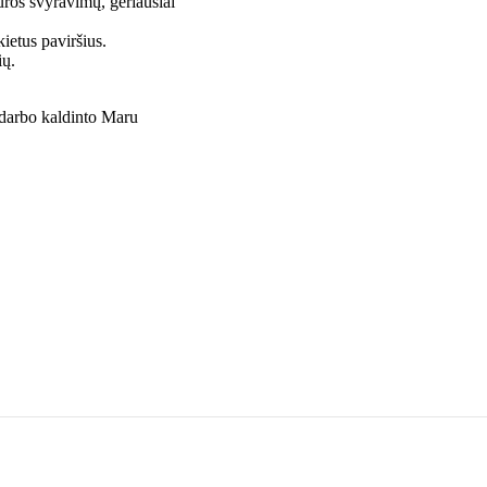
tūros svyravimų, geriausiai
ietus paviršius.
ių.
darbo kaldinto Maru