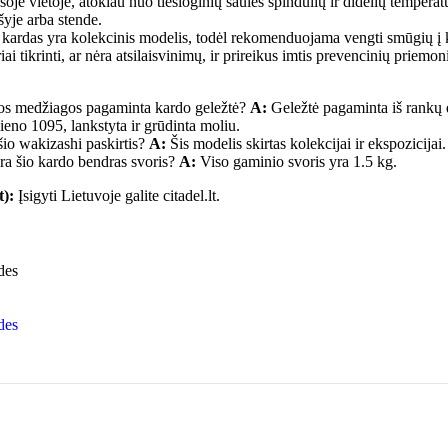
soje vietoje, atokiau nuo tiesioginių saulės spindulių ir didelių tempera
šyje arba stende.
, kardas yra kolekcinis modelis, todėl rekomenduojama vengti smūgių į k
ai tikrinti, ar nėra atsilaisvinimų, ir prireikus imtis prevencinių priemon
os medžiagos pagaminta kardo geležtė?
A:
Geležtė pagaminta iš rankų 
lieno 1095, lankstyta ir grūdinta moliu.
io wakizashi paskirtis?
A:
Šis modelis skirtas kolekcijai ir ekspozicijai.
a šio kardo bendras svoris?
A:
Viso gaminio svoris yra 1.5 kg.
t):
Įsigyti Lietuvoje galite citadel.lt.
des
des