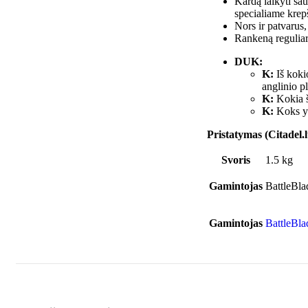
Kardą laikyti sau
specialiame krep
Nors ir patvarus
Rankeną reguliari
DUK:
K:
Iš koki
anglinio p
K:
Kokia š
K:
Koks yr
Pristatymas (Citadel.l
Svoris
1.5 kg
Gamintojas
BattleBla
Gamintojas
BattleBla