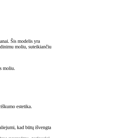
anai. Šis modelis yra
grūdinimu moliu, suteikiančiu
s moliu.
triškumo estetika.
aliejumi, kad būtų išvengta