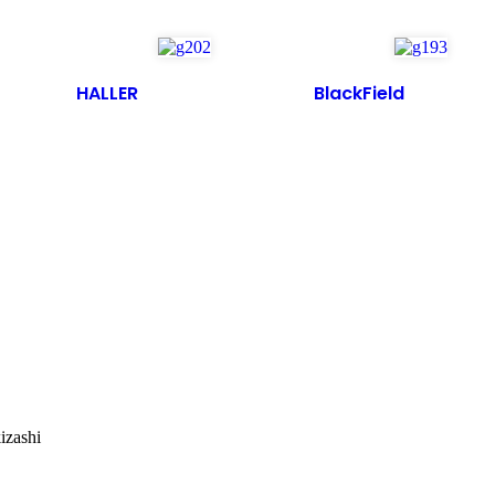
HALLER
BlackField
izashi