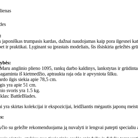
lienas
des
:
s japoniškas trumpasis kardas, dažnai naudojamas kaip pora ilgesnei kat
 bet ir praktikai. Lyginant su įprastais modeliais, šis išsiskiria geležtės 
ybės:
 Maru anglinio plieno 1095, rankų darbo kaldinys, lankstytas ir grūdinta
gaminta iš kietmedžio, aptraukta raja oda ir apvyniota šilku.
rdo ilgis siekia apie 78,5 cm.
lgis yra apie 51 cm.
io svoris yra 1.5 kg.
klas: BattleBlades.
 yra skirtas kolekcijai ir ekspozicijai, leidžiantis mėgautis japonų meis
s:
čio su geležte rekomenduojama ją nuvalyti ir lengvai patepti specialiu 