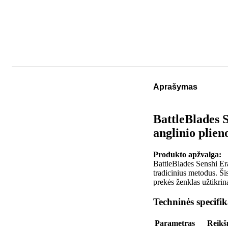
Aprašymas
BattleBlades 
anglinio plien
Produkto apžvalga:
BattleBlades Senshi Era
tradicinius metodus. Ši
prekės ženklas užtikrin
Techninės specifik
Parametras
Reikš