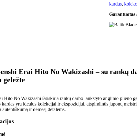
kardas
,
kolekc
Garantuotas
Senshi Erai Hito No Wakizashi – su rankų d
o geležte
i Hito No Wakizashi išsiskiria rankų darbo lankstyto anglinio plieno gel
s kardas yra idealus kolekcijai ir ekspozicijai, atspindintis japonų meis
a autentiškumą ir dėmesį detalėms.
acijos
mė