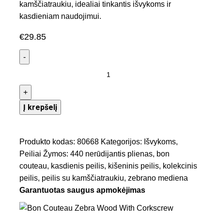
kamščiatraukiu, idealiai tinkantis išvykoms ir
kasdieniam naudojimui.
€
29.85
Į krepšelį
Produkto kodas:
80668
Kategorijos:
Išvykoms
,
Peiliai
Žymos:
440 nerūdijantis plienas
,
bon
couteau
,
kasdienis peilis
,
kišeninis peilis
,
kolekcinis
peilis
,
peilis su kamščiatraukiu
,
zebrano mediena
Garantuotas saugus apmokėjimas