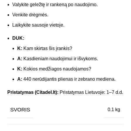
Valykite geležtę ir rankeną po naudojimo.
Venkite drėgmės.
Laikykite sausoje vietoje.
DUK:
K:
Kam skirtas šis įrankis?
A:
Kasdieniam naudojimui ir išvykoms.
K:
Kokios medžiagos naudojamos?
A:
440 nerūdijantis plienas ir zebrano mediena.
Pristatymas (Citadel.lt):
Pristatymas Lietuvoje: 1–7 d.d.
SVORIS
0.1 kg